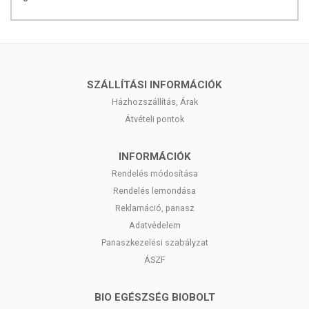
számára. Manapság az ördögnyelvet leginkább fogyókúrás
céllal alkalmazzák.
Elkészítési
javaslat:
SZÁLLÍTÁSI INFORMÁCIÓK
Az eltávolítandó folyadékot csöpögtesd le a tésztáról.
Alapos öblítés után, a felhasználási célnak
Házhozszállítás, Árak
megfelelően készítsd elő.
Átvételi pontok
Forrald a tésztát 5 percig, majd keverd össze kedvenc
szószoddal, vagy serpenyőben/wokban pirítsd át 5
INFORMÁCIÓK
percig az ízlés szerint választott hozzávalókkal.
Rendelés módosítása
Összetevők:
Víz, Konjak liszt (glükomannan), 0,01%
Rendelés lemondása
kálcium-hidroxid
Reklamáció, panasz
Adatvédelem
Panaszkezelési szabályzat
ÁSZF
BIO EGÉSZSÉG BIOBOLT