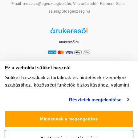
Email: rendeles@egeszsegbolt.hu, Viszonteladói - Partneri - Sales:
sales@bioegeszseg.hu
Árukereső.hu
Ez a weboldal sütiket használ
Sütiket használunk a tartalmak és hirdetések személyre
szabásához, közösségi funkciók biztosításához, valamint
weboldalforgalmunk elemzéséhez. Ezenkívül közösségi
Részletek megjelenítése
média-, hirdető- és elemező partnereinkkel megosztjuk az
Ön weboldalhasználatra vonatkozó adatait, akik
kombinálhatják az adatokat más olyan adatokkal,
Mindennek a megengedése
amelyeket Ön adott meg számukra vagy az Ön által
használt más szolgáltatásokból gyűjtöttek.