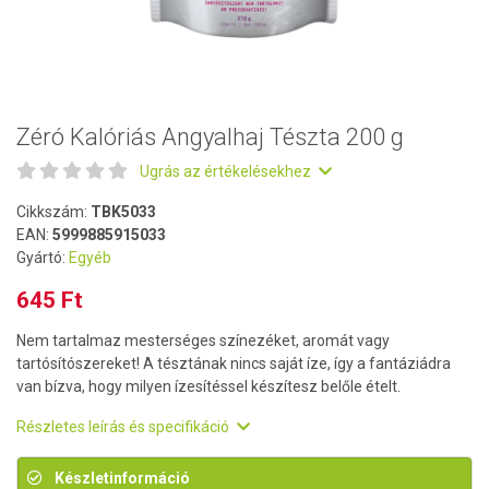
Zéró Kalóriás Angyalhaj Tészta 200 g
Ugrás az értékelésekhez
Cikkszám:
TBK5033
EAN:
5999885915033
Gyártó:
Egyéb
645 Ft
Nem tartalmaz mesterséges színezéket, aromát vagy
tartósítószereket! A tésztának nincs saját íze, így a fantáziádra
van bízva, hogy milyen ízesítéssel készítesz belőle ételt.
Részletes leírás és specifikáció
Készletinformáció