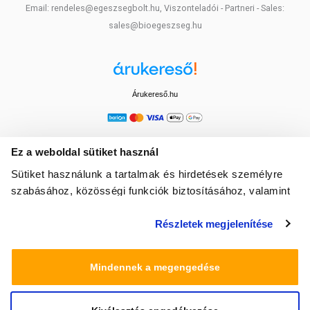
Email: rendeles@egeszsegbolt.hu, Viszonteladói - Partneri - Sales:
sales@bioegeszseg.hu
Árukereső.hu
Ez a weboldal sütiket használ
Sütiket használunk a tartalmak és hirdetések személyre
szabásához, közösségi funkciók biztosításához, valamint
weboldalforgalmunk elemzéséhez. Ezenkívül közösségi
Részletek megjelenítése
média-, hirdető- és elemező partnereinkkel megosztjuk az
Ön weboldalhasználatra vonatkozó adatait, akik
kombinálhatják az adatokat más olyan adatokkal,
Mindennek a megengedése
amelyeket Ön adott meg számukra vagy az Ön által
használt más szolgáltatásokból gyűjtöttek.