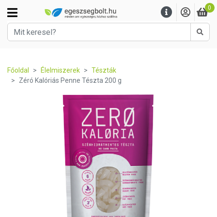
0
Kere
Főoldal
Élelmiszerek
Tészták
Zéró Kalóriás Penne Tészta 200 g