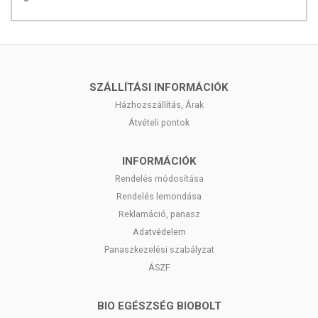
Az eltávolítandó folyadékot csöpögtesd le a tésztáról.
Alapos öblítés után, a felhasználási célnak
megfelelően készítsd elő.
Forrald a tésztát 5 percig, majd keverd össze kedvenc
szószoddal, vagy serpenyőben/wokban pirítsd át 5
percig az ízlés szerint választott hozzávalókkal.
SZÁLLÍTÁSI INFORMÁCIÓK
Összetétel:
Víz, konjak liszt, kálcium-hidroxid (0,01%).
Házhozszállítás, Árak
Átvételi pontok
Tápanyagtartalom 100g termékben:
Energia: 6 kcal;
INFORMÁCIÓK
Zsír: <0,5 g,
Rendelés módosítása
amelyből telített zsírsavak: <0,1 g;
Rendelés lemondása
Szénhidrát: 3,5 g,
Reklamáció, panasz
amelyből cukrok: 0,5 g;
Adatvédelem
Rost: 3 g;
Fehérje: <0,5 g;
Panaszkezelési szabályzat
Só: <5 mg
ÁSZF
BIO EGÉSZSÉG BIOBOLT