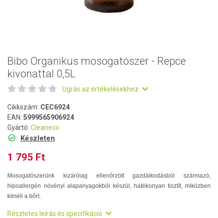
Bibo Organikus mosogatószer - Repce
kivonattal 0,5L
Ugrás az értékelésekhez
Cikkszám:
CEC6924
EAN:
5999565906924
Gyártó:
Cleaneco
Készleten
1 795 Ft
Mosogatószerünk kizárólag ellenőrzött gazdálkodásból származó,
hipoallergén növényi alapanyagokból készül, hatékonyan tisztít, miközben
kíméli a bőrt.
Részletes leírás és specifikáció