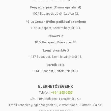
érzékeny, ne használja a terméket! Kiütések esetén függessze fel a
Fény utcai piac (Príma kijáratánál)
használatot! Gyermekektől elzárva tartandó.
1024 Budapest, Lövőház utca 12.
Pólus Center (Pólus patikával szemben)
1152 Budapest, Szentmihályi út 131.
Rákóczi út
1072 Budapest, Rákóczi út 10.
Szent István körút
1137 Budapest, Szent István Körút 18.
Bartók Béla
1114 Budapest, Bartók Béla út 71.
ELÉRHETŐSÉGEINK
Telefon:
+36-1-255-0555
Cím: 1184 Budapest, Lakatos út 36/B
Email: rendeles@egeszsegbolt.hu, Viszonteladói - Partneri - Sales: