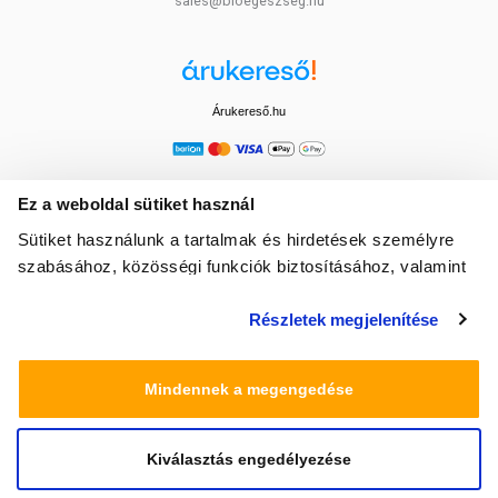
sales@bioegeszseg.hu
Árukereső.hu
Ez a weboldal sütiket használ
Sütiket használunk a tartalmak és hirdetések személyre
szabásához, közösségi funkciók biztosításához, valamint
weboldalforgalmunk elemzéséhez. Ezenkívül közösségi
Részletek megjelenítése
média-, hirdető- és elemező partnereinkkel megosztjuk az
Ön weboldalhasználatra vonatkozó adatait, akik
kombinálhatják az adatokat más olyan adatokkal,
Mindennek a megengedése
amelyeket Ön adott meg számukra vagy az Ön által
használt más szolgáltatásokból gyűjtöttek.
Kiválasztás engedélyezése