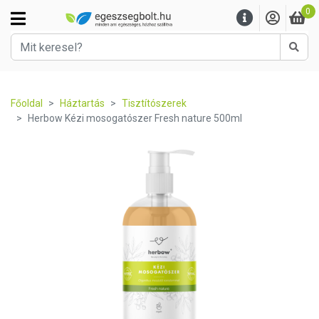
0
Kere
Főoldal
Háztartás
Tisztítószerek
Herbow Kézi mosogatószer Fresh nature 500ml