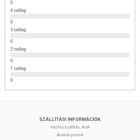
0
Egyéb összetevők: mosódió kivonat
4 csillag
TOVÁBBI TUDNIVALÓK A TERMÉKRŐL:
0
3 csillag
Minőségét megőrzi:
A csomagoláson jelzett időpontig.
0
Tárolás:
Száraz, hűvös helyen tartandó, gyermekektől elzárva.
2 csillag
0
1 csillag
0
SZÁLLÍTÁSI INFORMÁCIÓK
Házhozszállítás, Árak
Átvételi pontok