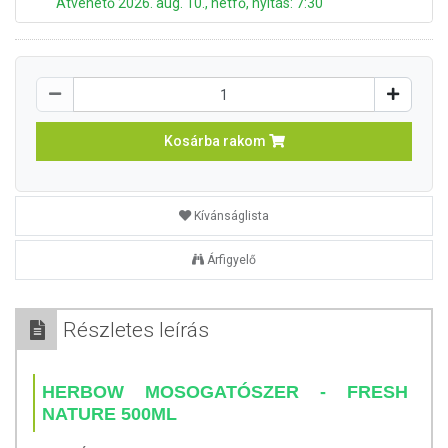
Átvehető 2026. aug. 10., hétfő, nyitás: 7:30
Kosárba rakom
Kívánságlista
Árfigyelő
Részletes leírás
HERBOW MOSOGATÓSZER - FRESH
NATURE 500ML