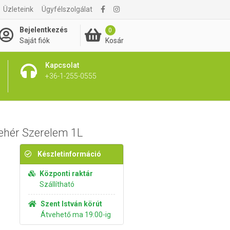
Üzleteink
Ügyfélszolgálat
5 490 Ft
Kosárba rakom
Bejelentkezés
0
Kosár
Saját fiók
Kapcsolat
+36-1-255-0555
ehér Szerelem 1L
Készletinformáció
Központi raktár
Szállítható
Szent István körút
Átvehető ma 19:00-ig