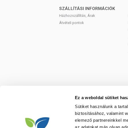
phenoxyethanol
SZÁLLÍTÁSI INFORMÁCIÓK
TOVÁBBI TUDNIVALÓK
Házhozszállítás, Árak
Átvételi pontok
Minőségmegőrzés:
A csomagoláson jelze
Tárolás:
Száraz, hűvös helyen tartandó. 
Ez a weboldal sütiket has
Sütiket használunk a tart
biztosításához, valamint 
elemező partnereinkkel me
az adatokat más olyan ad