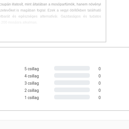
supán illatosít, mint általában a mosóparfümök, hanem növényi
szetevőket is magában foglal. Ezek a vegyi öblítőkben található
zetbarát és egészséges alternatívái. Gazdaságos és tudatos
és 200 mosásra alkalmas.
l kupak) a mosógép öblítőrekeszébe. Szükség szerint vízzel
 közvetlenül a ruhákra! Használat előtt felrázandó.
osít
s textilöblítő koncentrátum egy termékben
5 csillag
0
kalmazunk
4 csillag
0
vetlágyító hatóanyagokat tartalmaz
3 csillag
0
jat (RSPO) használunk
2 csillag
0
1 csillag
0
 kevesebb mint 5% nemionos felületaktív anyagok. Tartalmaz:
nalool, limonene, butylphenyl methylpropional,coumarin, geraniol,
l cinnamal, benzyl benzoate, citronellol), Tartósítószer: