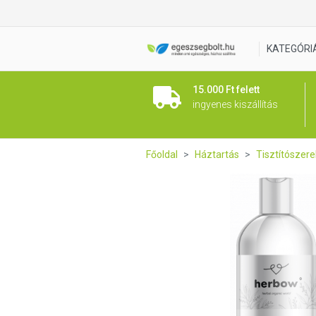
Herbow Mosóparfüm Öblítő F
KATEGÓRI
15.000 Ft felett
ingyenes kiszállítás
Főoldal
Háztartás
Tisztítószere