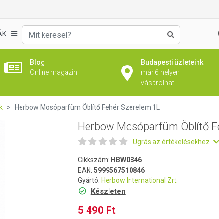
ehér Szerelem 1L
ÁK
Keresés
Blog
Budapesti üzleteink
Online magazin
már 6 helyen
vásárolhat
k
Herbow Mosóparfüm Öblítő Fehér Szerelem 1L
Herbow Mosóparfüm Öblítő F
Ugrás az értékelésekhez
Cikkszám:
HBW0846
EAN:
5999567510846
Gyártó:
Herbow International Zrt.
Készleten
5 490 Ft