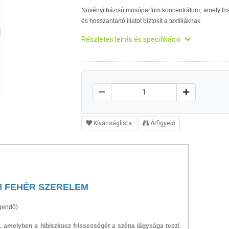
Növényi bázisú mosóparfüm koncentrátum, amely fri
és hosszantartó illatot biztosít a textíliáknak.
Részletes leírás és specifikáció
Kívánságlista
Árfigyelő
 FEHÉR SZERELEM
gendő)
ió, amelyben a hibiszkusz frissességét a széna lágysága teszi