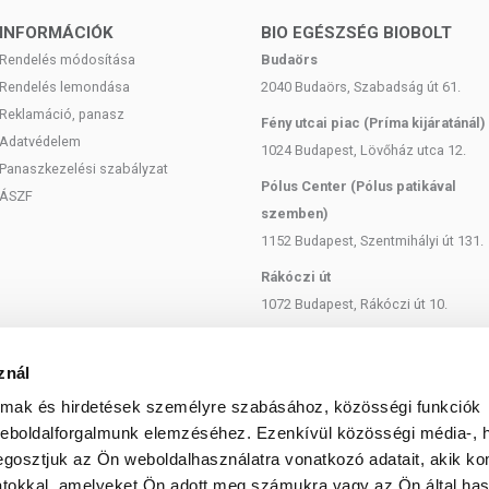
INFORMÁCIÓK
BIO EGÉSZSÉG BIOBOLT
 A TERMÉKRŐL
Rendelés módosítása
Budaörs
Rendelés lemondása
2040 Budaörs, Szabadság út 61.
tt időpontig.
Reklamáció, panasz
Fény utcai piac (Príma kijáratánál)
Adatvédelem
Gyermekektől távol tartandó!
1024 Budapest, Lövőház utca 12.
Panaszkezelési szabályzat
Pólus Center (Pólus patikával
ÁSZF
szemben)
1152 Budapest, Szentmihályi út 131.
Rákóczi út
1072 Budapest, Rákóczi út 10.
Szent István körút
1137 Budapest, Szent István Körút
znál
18.
almak és hirdetések személyre szabásához, közösségi funkciók
Bartók Béla
weboldalforgalmunk elemzéséhez. Ezenkívül közösségi média-, h
1114 Budapest, Bartók Béla út 71.
gosztjuk az Ön weboldalhasználatra vonatkozó adatait, akik ko
atokkal, amelyeket Ön adott meg számukra vagy az Ön által ha