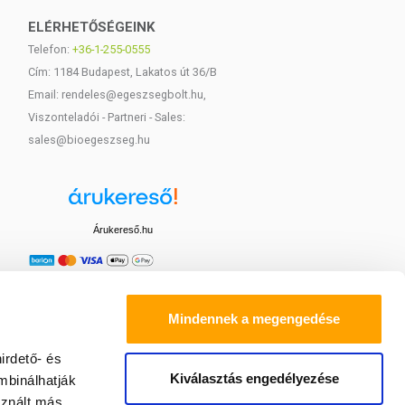
ELÉRHETŐSÉGEINK
Telefon:
+36-1-255-0555
Cím: 1184 Budapest, Lakatos út 36/B
Email: rendeles@egeszsegbolt.hu,
Viszonteladói - Partneri - Sales:
sales@bioegeszseg.hu
Árukereső.hu
Mindennek a megengedése
irdető- és
Kiválasztás engedélyezése
mbinálhatják
sznált más