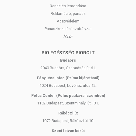
Rendelés lemondása
Tárolás:
Száraz, hűvös helyen tartandó.
Reklamáció, panasz
Adatvédelem
Panaszkezelési szabályzat
ÁSZF
BIO EGÉSZSÉG BIOBOLT
Budaörs
2040 Budaörs, Szabadság út 61.
Fény utcai piac (Príma kijáratánál)
1024 Budapest, Lövőház utca 12.
Pólus Center (Pólus patikával szemben)
1152 Budapest, Szentmihályi út 131.
Rákóczi út
1072 Budapest, Rákóczi út 10.
Szent István körút