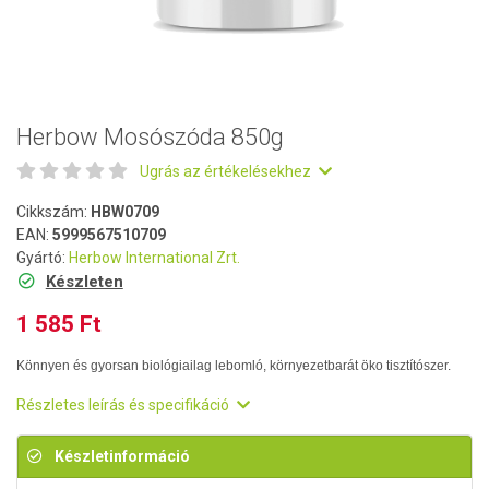
Herbow Mosószóda 850g
Ugrás az értékelésekhez
Cikkszám:
HBW0709
EAN:
5999567510709
Gyártó:
Herbow International Zrt.
Készleten
1 585 Ft
Könnyen és gyorsan biológiailag lebomló, környezetbarát öko tisztítószer.
Részletes leírás és specifikáció
Készletinformáció