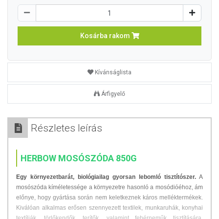
Kosárba rakom
Kívánságlista
Árfigyelő
Részletes leírás
HERBOW MOSÓSZÓDA 850G
Egy környezetbarát, biológiailag gyorsan lebomló tisztítószer.
A
mosószóda kíméletessége a környezetre hasonló a mosódióéhoz, ám
előnye, hogy gyártása során nem keletkeznek káros melléktermékek.
Kiválóan alkalmas erősen szennyezett textilek, munkaruhák, konyhai
textíliák, törlőkendők, terítők, valamint fehérneműk tisztítására.