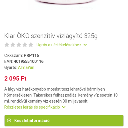
Klar ÖKO szenzitív vízlágyító 325g
Ugrás az értékelésekhez
Cikkszám:
PRP116
EAN:
4019555100116
Gyártó:
AlmaWin
2 095 Ft
A lágy víz hatékonyabb mosást tesz lehetővé bármilyen
hőmérsékleten. Takarékos felhasználás: kemény víz esetén 10
ml, rendkívül kemény víz esetén 30 ml javasolt.
Részletes leírás és specifikáció
Készletinformáció