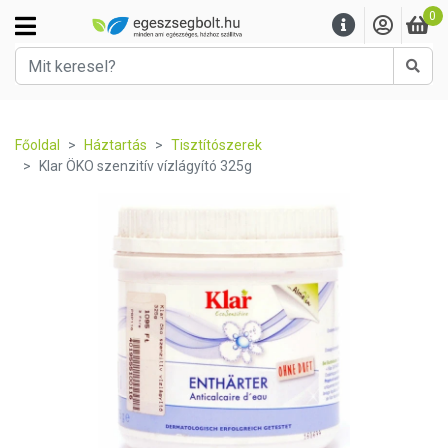
0
Kere
Főoldal
Háztartás
Tisztítószerek
Klar ÖKO szenzitív vízlágyító 325g