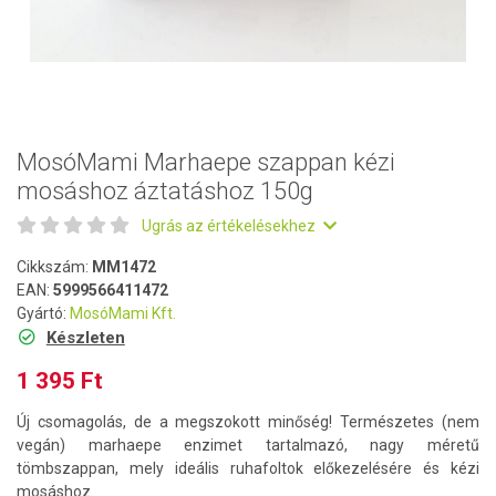
MosóMami Marhaepe szappan kézi
mosáshoz áztatáshoz 150g
Ugrás az értékelésekhez
Cikkszám:
MM1472
EAN:
5999566411472
Gyártó:
MosóMami Kft.
Készleten
1 395 Ft
Új csomagolás, de a megszokott minőség! Természetes (nem
vegán) marhaepe enzimet tartalmazó, nagy méretű
tömbszappan, mely ideális ruhafoltok előkezelésére és kézi
mosáshoz.