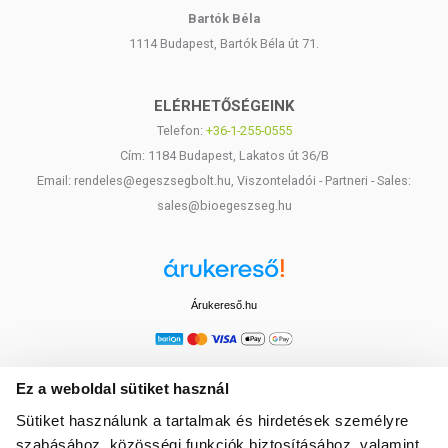
Bartók Béla
1114 Budapest, Bartók Béla út 71.
ELÉRHETŐSÉGEINK
Telefon:
+36-1-255-0555
Cím: 1184 Budapest, Lakatos út 36/B
Email: rendeles@egeszsegbolt.hu, Viszonteladói - Partneri - Sales:
sales@bioegeszseg.hu
Árukereső.hu
Ez a weboldal sütiket használ
Sütiket használunk a tartalmak és hirdetések személyre
szabásához, közösségi funkciók biztosításához, valamint