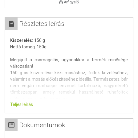
Árfigyelő
Részletes leírás
Kiszerelés:
150 g
Nettó tömeg: 150g
Megújult a csomagolás, ugyanakkor a termék minősége
változatlan!
150 g-os kiszerelése kézi mosáshoz, foltok kezeléséhez,
valamint a mosás előkészítéséhez ideális. Természetes, bár
nem vegán marhaepe enzimet tartalmazó, nagyméretű
tömbszappan, amely remekül használható ruhafoltok
előkezelésére és kézi mosásra.
Teljes leírás
Jól habzó szappantömb klasszikus enzimekkel (marhaepe
kivonattal), ami hatékonyan eltávolítja a nehezen kijavítható
Dokumentumok
szennyeződéseket, foltokat, és szépen fehéritheti a szürke,
sárgult fehér textíliákat.