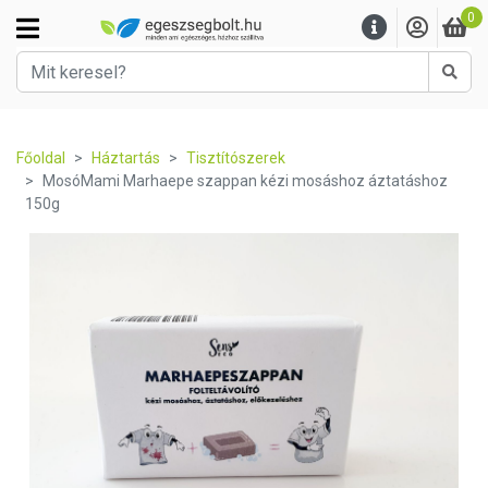
0
Kere
Főoldal
Háztartás
Tisztítószerek
MosóMami Marhaepe szappan kézi mosáshoz áztatáshoz
150g