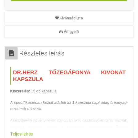
Kívánságlista
Árfigyelő
Részletes leírás
DR.HERZ TŐZEGÁFONYA KIVONAT
KAPSZULA
Kiszerelés:
15 db kapszula
A specifikációban közölt adatok az 1 kapszula napi adag tápanyag-
tartalmát tükrözik.
A készítmény növényi kivonatai olyan aktív összetevőket tartalmaznak,
amelyek képesek gátolni a kórokozók megtapadását. Ezáltal
megakadályozzák, hogy azok bejussanak és megmaradjanak a
Teljes leírás