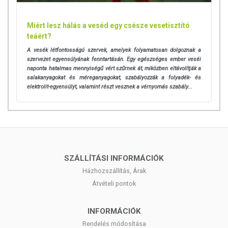
kezelőorvosával a készítmény szedésével kapcsolatban. Az ajánlott
napi fogyasztási mennyiséget ne lépje túl! Ha az összetevők
Miért lesz hálás a veséd egy csésze vesetisztító
bármelyikére allergiás vagy érzékeny, ne alkalmazza a készítményt!
teáért?
Kisgyermekektől elzárva tartandó!
A vesék létfontosságú szervek, amelyek folyamatosan dolgoznak a
szervezet egyensúlyának fenntartásán. Egy egészséges ember veséi
naponta hatalmas mennyiségű vért szűrnek át, miközben eltávolítják a
salakanyagokat és méreganyagokat, szabályozzák a folyadék- és
elektrolit-egyensúlyt, valamint részt vesznek a vérnyomás szabály...
SZÁLLÍTÁSI INFORMÁCIÓK
Házhozszállítás, Árak
Átvételi pontok
INFORMÁCIÓK
Rendelés módosítása