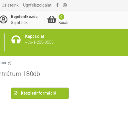
Üzleteink
Ügyfélszolgálat
4 695 Ft
Bejelentkezés
0
Kosár
Saját fiók
Kapcsolat
+36-1-255-0555
berry)
ntrátum 180db
Készletinformáció