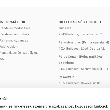
, magas vércukor, érelmeszesedés és érrendszeri
yomás esetén.
nyes, hogy túl sokat ne szedjünk be, hiszen ha túl nagy
INFORMÁCIÓK
BIO EGÉSZSÉG BIOBOLT
sajnos megnőhet az vizelet oxalát tartalma, amelynek
ulhat.
Rendelés módosítása
Budaörs
Rendelés lemondása
2040 Budaörs, Szabadság út 61.
selatin kapszula étkezés közben.
Reklamáció, panasz
Fény utcai piac (Príma kijáratánál)
ab olaj, zselatin, aszkorbinsav, nedvesítőszer: glicerin,
Adatvédelem
1024 Budapest, Lövőház utca 12.
atnövelőszer: méhviasz, emulgeálószer: szója lecitin,
Panaszkezelési szabályzat
ilizátor: szentjánoskenyérliszt, csomósodást gátló anyag:
Pólus Center (Pólus patikával
ÁSZF
szemben)
1152 Budapest, Szentmihályi út 131.
erhes, szoptat, vényköteles gyógyszert szed, vagy
Rákóczi út
1072 Budapest, Rákóczi út 10.
 levő európai uniós szabályozás szerint élelmiszereknek
Szent István körút
étrend kiegészítését szolgálják, és koncentrált formában
1137 Budapest, Szent István Körút
znál
 az étrend-kiegészítők kedvező élettani hatással
18.
eltérő lehet, jelölésük, megjelenítésük, és reklámozásuk
almak és hirdetések személyre szabásához, közösségi funkciók
tményeknek betegséget megelőző vagy gyógyító hatást