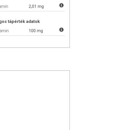
tamin
2,01 mg
gos tápérték adatok
tamin
100 mg