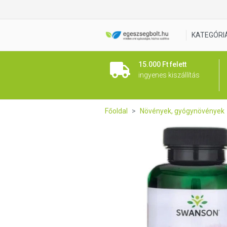
Swanson Vörös áfonya konce
KATEGÓRI
15.000 Ft felett
ingyenes kiszállítás
Főoldal
Növények, gyógynövények