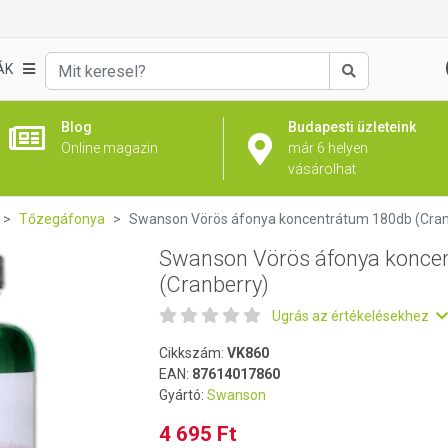
ntrátum 180db (Cranberry)
ÁK
Keresés
Blog
Budapesti üzleteink
Online magazin
már 6 helyen
vásárolhat
Tőzegáfonya
Swanson Vörös áfonya koncentrátum 180db (Cran
Swanson Vörös áfonya konce
(Cranberry)
Ugrás az értékelésekhez
Cikkszám:
VK860
EAN:
87614017860
Gyártó:
Swanson
4 695 Ft