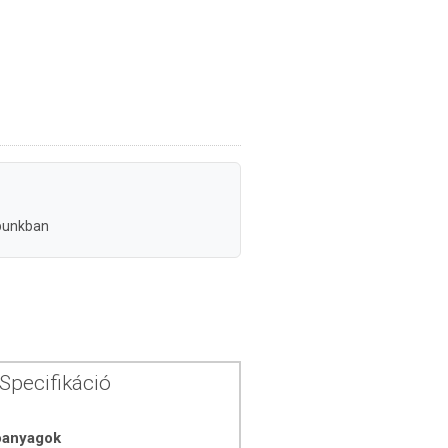
-
punkban
Specifikáció
óanyagok