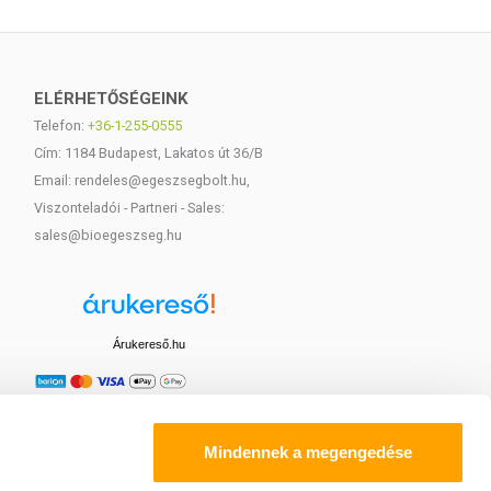
ELÉRHETŐSÉGEINK
Telefon:
+36-1-255-0555
Cím: 1184 Budapest, Lakatos út 36/B
Email: rendeles@egeszsegbolt.hu,
Viszonteladói - Partneri - Sales:
sales@bioegeszseg.hu
Árukereső.hu
Mindennek a megengedése