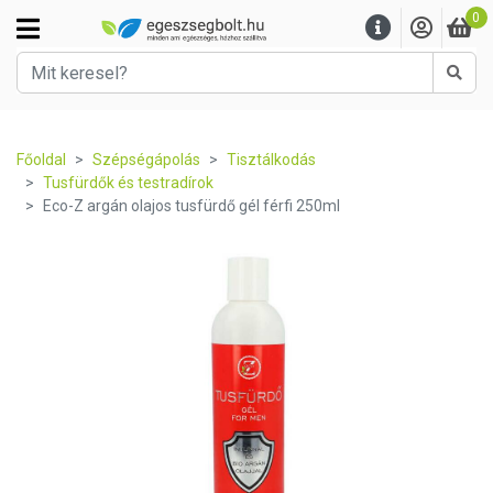
0
Kere
Főoldal
Szépségápolás
Tisztálkodás
Tusfürdők és testradírok
Eco-Z argán olajos tusfürdő gél férfi 250ml