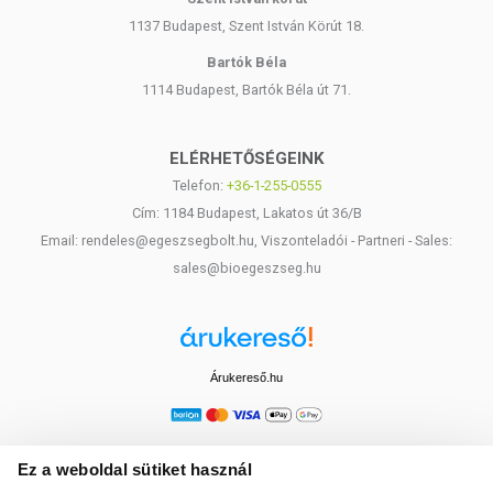
1137 Budapest, Szent István Körút 18.
Bartók Béla
1114 Budapest, Bartók Béla út 71.
ELÉRHETŐSÉGEINK
Telefon:
+36-1-255-0555
Cím: 1184 Budapest, Lakatos út 36/B
Email: rendeles@egeszsegbolt.hu, Viszonteladói - Partneri - Sales:
sales@bioegeszseg.hu
Árukereső.hu
Ez a weboldal sütiket használ