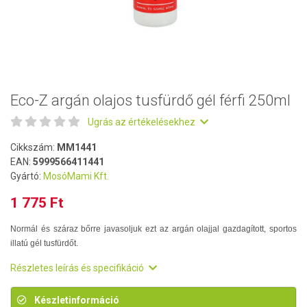
Eco-Z argán olajos tusfürdő gél férfi 250ml
Ugrás az értékelésekhez
Cikkszám:
MM1441
EAN:
5999566411441
Gyártó:
MosóMami Kft.
1 775 Ft
Normál és száraz bőrre javasoljuk ezt az argán olajjal gazdagított, sportos
illatú gél tusfürdőt.
Részletes leírás és specifikáció
Készletinformáció