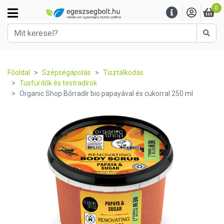
0
Kere
Főoldal
Szépségápolás
Tisztálkodás
Tusfürdők és testradírok
Organic Shop Bőrradír bio papayával és cukorral 250 ml