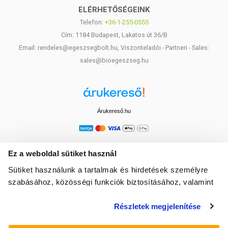
ELÉRHETŐSÉGEINK
Telefon:
+36-1-255-0555
Cím: 1184 Budapest, Lakatos út 36/B
Email: rendeles@egeszsegbolt.hu, Viszonteladói - Partneri - Sales:
sales@bioegeszseg.hu
Árukereső.hu
Ez a weboldal sütiket használ
Sütiket használunk a tartalmak és hirdetések személyre
szabásához, közösségi funkciók biztosításához, valamint
weboldalforgalmunk elemzéséhez. Ezenkívül közösségi
Részletek megjelenítése
média-, hirdető- és elemező partnereinkkel megosztjuk az
Ön weboldalhasználatra vonatkozó adatait, akik