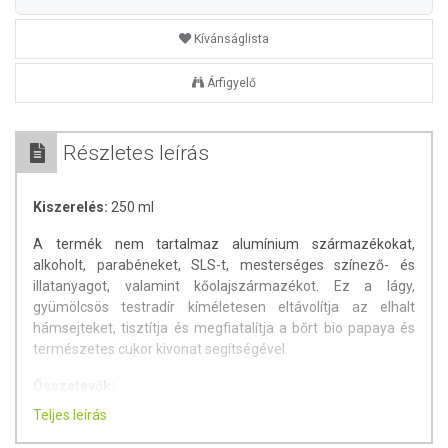
Kívánságlista
Árfigyelő
Részletes leírás
Kiszerelés:
250 ml
A termék nem tartalmaz alumínium származékokat,
alkoholt, parabéneket, SLS-t, mesterséges színező- és
illatanyagot, valamint kőolajszármazékot. Ez a lágy,
gyümölcsös testradír kíméletesen eltávolítja az elhalt
hámsejteket, tisztítja és megfiatalítja a bőrt bio papaya és
természetes cukor kivonat segítségével.
Összetevők:
Teljes leírás
Sucrose, Glycerin, Cetearyl Alcohol, Butyrospermum Parkii
Butter, Carica Papaya Fruit Extract*, Citric Acid, Sodium