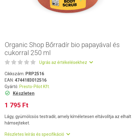
Organic Shop Bőrradír bio papayával és
cukorral 250 ml
Ugrás az értékelésekhez
Cikkszám:
PRP2516
EAN:
4744183012516
Gyártó:
Presto-Pilot Kft.
Készleten
1 795 Ft
Lágy, gyümölcsös testradír, amely kíméletesen eltávolítja az elhalt
hámsejteket.
Részletes leírás és specifikáció