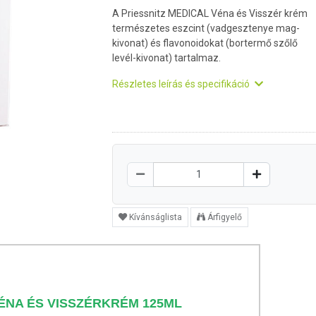
A Priessnitz MEDICAL Véna és Visszér krém
természetes eszcint (vadgesztenye mag-
kivonat) és flavonoidokat (bortermő szőlő
levél-kivonat) tartalmaz.
Részletes leírás és specifikáció
Kívánságlista
Árfigyelő
VÉNA ÉS VISSZÉRKRÉM 125ML