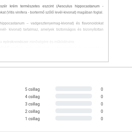
zér krém természetes eszcint (Aesculus hippocastanum -
t (Vitis vinifera - bortermő szőlő levél-kivonat) magában foglal.
 hippocastanum – vadgesztenyemag-kivonat) és flavonoidokat
levél- kivonat) tartalmaz, amelyek biztonságos és bizonyítottan
 a
nyirokrendszer
minőségére és működésére.
hűsítő hatású
, mely csökkenti a visszerekhez és a vénákhoz
a duzzadt, nehéz és fáradt láb érzését.
 okozta problémákat –
fájdalmat, duzzanatot
.
tet
.
érzékeny végtagokat
.
t.
5 csillag
0
4 csillag
0
alsó végtag bőrén. Finoman kenje be megfelelő mennyiséggel a
3 csillag
0
 szükséges. Ne alkalmazza, ha bármely összetevőre túlérzékeny!
2 csillag
0
1 csillag
0
ára! Ne alkalmazza a szem, nyálkahártya és a mellek