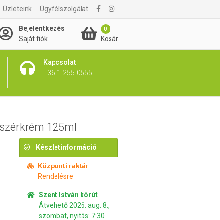
Üzleteink
Ügyfélszolgálat
4 395 Ft
Kosárba rakom
Bejelentkezés
0
Kosár
Saját fiók
Kapcsolat
+36-1-255-0555
isszérkrém 125ml
Készletinformáció
Központi raktár
Rendelésre
Szent István körút
Átvehető 2026. aug. 8.,
szombat, nyitás: 7:30