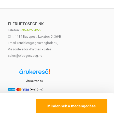
ELÉRHETŐSÉGEINK
Telefon:
+36-1-255-0555
Cím: 1184 Budapest, Lakatos út 36/B
Email: rendeles@egeszsegbolt.hu,
Viszonteladói - Partneri - Sales:
sales@bioegeszseg.hu
Árukereső.hu
Mindennek a megengedése