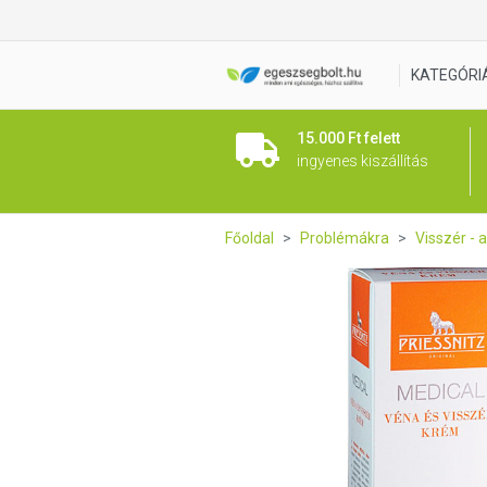
Priessnitz Medical Véna és 
KATEGÓRI
15.000 Ft felett
ingyenes kiszállítás
Főoldal
Problémákra
Visszér - 