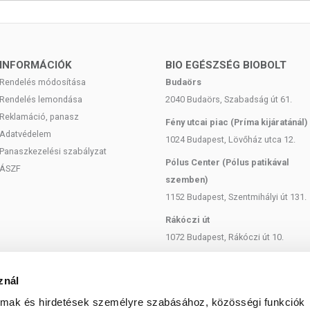
INFORMÁCIÓK
BIO EGÉSZSÉG BIOBOLT
esculus Hippocastanum mag-kivonat, Vitis Vinifera levél-kivonat,
Rendelés módosítása
Budaörs
Parfum, Methylparaben, Sodium Hydroxide, Benzyl Benzoate,
Rendelés lemondása
2040 Budaörs, Szabadság út 61.
raben, Butylphenyl Methylpropional, Benzyl Salicylate, Amyl
Reklamáció, panasz
, Limonene.
Fény utcai piac (Príma kijáratánál)
Adatvédelem
1024 Budapest, Lövőház utca 12.
Panaszkezelési szabályzat
Pólus Center (Pólus patikával
ÁSZF
 feltüntetett időpontot. Az első felbontást követően 6 hónapon
szemben)
1152 Budapest, Szentmihályi út 131.
5-25 °C között. Mindig zárja le szorosan a csomagolást!
Rákóczi út
1072 Budapest, Rákóczi út 10.
Szent István körút
1137 Budapest, Szent István Körút
znál
s. A termék nem gyógyít betegségeket. A termék nem helyettesíti
18.
nálatát konzultálja kezelőorvosával! Kerülni kell a szembejutást.
almak és hirdetések személyre szabásához, közösségi funkciók