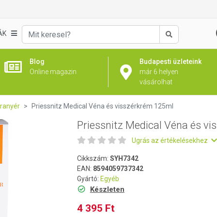
visszérkrém 125ml
ÁK
Keresés
Blog
Budapesti üzleteink
Online magazin
már 6 helyen
vásárolhat
aranyér
Priessnitz Medical Véna és visszérkrém 125ml
Priessnitz Medical Véna és v
Ugrás az értékelésekhez
Cikkszám:
SYH7342
EAN:
8594059737342
Gyártó:
Egyéb
Készleten
4 395 Ft