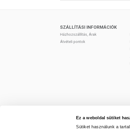
környékén!
ÖSSZETEVŐK
SZÁLLÍTÁSI INFORMÁCIÓK
Víz, Propylene Glycol, Alcohol Denat., A
Házhozszállítás, Árak
Menthol, Phenoxyethanol, Carbomer, 
Átvételi pontok
Ethylparaben, Butylparaben, Propylpa
Cinnamal, Hydroxycitronellal, Coumarin
TOVÁBBI TUDNIVALÓK
Minőségét megőrzi: Lásd a csomagoláson
belül használja fel.
Tárolás: Száraz, fénytől védett helyen, 1
Forgalmazó: Simply You Hungary Kft.
Ez a weboldal sütiket has
A termék belső fogyasztásra nem alkalma
az orvosi kezelést. Betegség esetén hasz
Sütiket használunk a tart