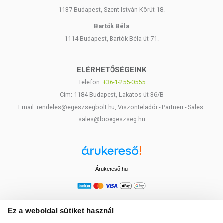
1137 Budapest, Szent István Körút 18.
Bartók Béla
1114 Budapest, Bartók Béla út 71.
ELÉRHETŐSÉGEINK
Telefon:
+36-1-255-0555
Cím: 1184 Budapest, Lakatos út 36/B
Email: rendeles@egeszsegbolt.hu, Viszonteladói - Partneri - Sales:
sales@bioegeszseg.hu
Árukereső.hu
Ez a weboldal sütiket használ