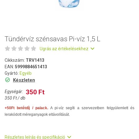
Tündérvíz szénsavas Pi-víz 1,5 L
Ugrás az értékelésekhez
Cikkszám:
TRV1413
EAN:
5999884651413
Gyártó:
Egyéb
Készleten
350 Ft
Egységár:
350 Ft / db
+50Ft betétdíj / palack.
A pi-víz
seg
íti a szervezetben felgyülemlett és
lerakódott méreganyagok eltávolítását.
Részletes leírás és specifikáció