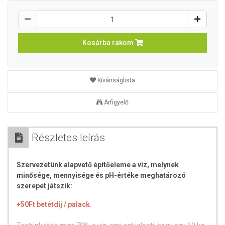
Kosárba rakom
Kívánságlista
Árfigyelő
Részletes leírás
Szervezetünk alapvető építőeleme a víz, melynek
minősége, mennyisége és pH-értéke meghatározó
szerepet játszik:
+50Ft betétdíj / palack
.