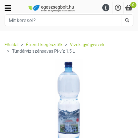
0
Kere
Főoldal
Étrend-kiegészítők
Vizek, gyógyvizek
Tündérvíz szénsavas Pi-víz 1,5 L