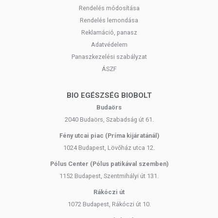
edzésprogramok kiegészítésére.
Rendelés módosítása
Rendelés lemondása
ADAGOLÁS, JAVASOLT FELHASZNÁLÁS
Reklamáció, panasz
Adatvédelem
Egy adag = ízlés szerint
Panaszkezelési szabályzat
Ízlés szerinti mennyiséget tegyen egy csészébe, adjon hozzá forró
ÁSZF
vizet és keverje össze. Ízesítse kedve szerint.
BIO EGÉSZSÉG BIOBOLT
Koffein tartalmú készítmény fogyasztása nem ajánlott
Budaörs
gyermekeknek, terhes és szoptatós anyáknak, koffeinre
2040 Budaörs, Szabadság út 61.
érzékeny személyeknek, szívbetegeknek, magas
vérnyomásban szenvedőknek.
Fény utcai piac (Príma kijáratánál)
1024 Budapest, Lövőház utca 12.
ÖSSZETÉTEL
Pólus Center (Pólus patikával szemben)
1152 Budapest, Szentmihályi út 131.
Összetevők:
Természetes 100% arabica instant (azonnal oldódó)
kávé, 20% zöldkávé kivonat 50% klorogénsav tartalommal
Rákóczi út
1072 Budapest, Rákóczi út 10.
Természetes anyagokból; Mesterséges ízesítőmentes; Mesterséges
színezékmentes; Tartósítószermentes; BSE/TSE mentes; GMO mentes;