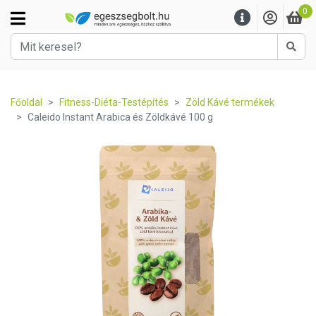
0
Kere
Főoldal
Fitness-Diéta-Testépítés
Zöld Kávé termékek
Caleido Instant Arabica és Zöldkávé 100 g