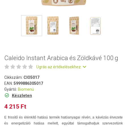
Caleido Instant Arabica és Zöldkávé 100 g
Ugrás az értékelésekhez
Cikkszám:
CIO5017
EAN:
5999886305017
Gyártó:
Biomenü
Készleten
4 215 Ft
E frissítő és élénkítő hatású termék hatóanyagai révén, a kávézás élvezete
és energetizáló hatása mellett, egyúttal támogathatjuk szervezetünk