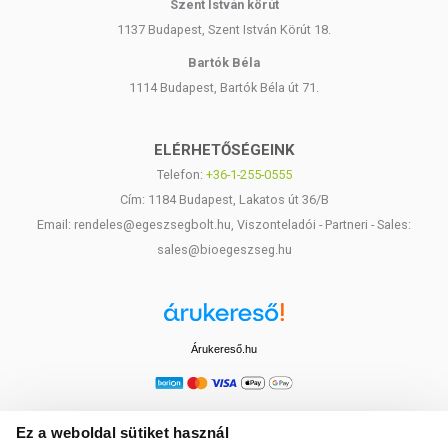
Szent István körút
Nem besugárzott; Hozzáadott cukrot nem tartalmaz; Vegán;
1137 Budapest, Szent István Körút 18.
Zsírmentes; Telített zsírban szegény; Alacsony cukortartalmú; Élelmi
rostban gazdag; Fehérjeforrás
Bartók Béla
1114 Budapest, Bartók Béla út 71.
Tápanyagértékek 100 g termékben:
Energia: 1171 kJ / 280 kcal
ELÉRHETŐSÉGEINK
Zsír: 0,24 g
Telefon:
+36-1-255-0555
amelyből telített zsírsav: 0,16 g
Szénhidrát: 44 g
Cím: 1184 Budapest, Lakatos út 36/B
amelyből cukor: 1,6 g
Email: rendeles@egeszsegbolt.hu, Viszonteladói - Partneri - Sales:
Rost: 16 g
sales@bioegeszseg.hu
Fehérje: 17,32 g
Só: 0,64 g
TOVÁBBI TUDNIVALÓK
Árukereső.hu
Tárolás:
Szobahőmérsékleten, fénytől- és nedvességtől védve
Forgalmazó:
Caleido IT-Outsource Kft.
Ez a weboldal sütiket használ
A termékek leírásai a termék összetevőiről szóló általános információk,