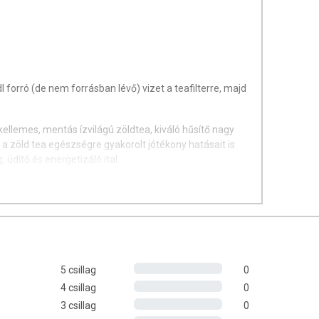
dl forró (de nem forrásban lévő) vizet a teafilterre, majd
 kellemes, mentás ízvilágú zöldtea, kiváló hűsítő nagy
 a zöld tea egészségre gyakorolt jótékony hatásait is
 üdítő és energetizáló ital.
evél.
tt helyen.
5 csillag
0
4 csillag
0
3 csillag
0