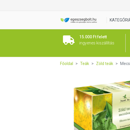
Mecsek Zöld tea mentával 20
KATEGÓRI
15.000 Ft felett
ingyenes kiszállítás
Főoldal
Teák
Zöld teák
Mecse