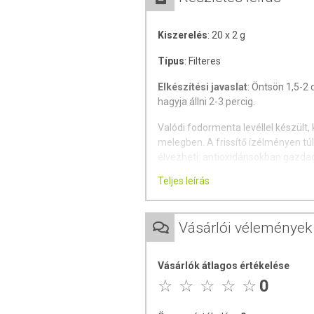
Kiszerelés
: 20 x 2 g
Típus
: Filteres
Elkészítési javaslat
: Öntsön 1,5-2 
hagyja állni 2-3 percig.
Valódi fodormenta levéllel készült,
melegben. A frissítő ízélményen túl
élvezheti: antioxidánsokban gazdag,
Teljes leírás
Összetevők
: zöld tea, fodormenta l
Gyártó
: Mecsek-Drog Kft.
Vásárlói vélemények
Tárolja hűvös, száraz, napfénytől véde
Vásárlók átlagos értékelése
0