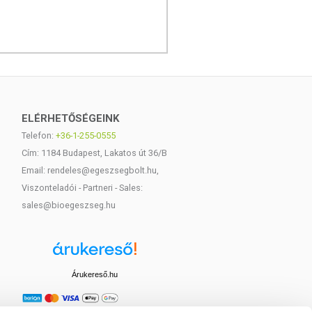
ELÉRHETŐSÉGEINK
Telefon:
+36-1-255-0555
Cím: 1184 Budapest, Lakatos út 36/B
Email: rendeles@egeszsegbolt.hu,
Viszonteladói - Partneri - Sales:
sales@bioegeszseg.hu
Árukereső.hu