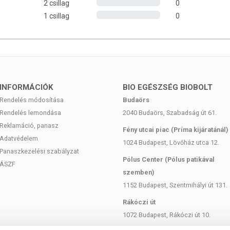
2 csillag
0
1 csillag
0
INFORMÁCIÓK
BIO EGÉSZSÉG BIOBOLT
Rendelés módosítása
Budaörs
Rendelés lemondása
2040 Budaörs, Szabadság út 61.
Reklamáció, panasz
Fény utcai piac (Príma kijáratánál)
Adatvédelem
1024 Budapest, Lövőház utca 12.
Panaszkezelési szabályzat
Pólus Center (Pólus patikával
ÁSZF
szemben)
1152 Budapest, Szentmihályi út 131.
Rákóczi út
1072 Budapest, Rákóczi út 10.