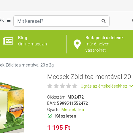
 x 2g
ÁK
Keresés
Blog
Budapesti üzleteink
Online magazin
már 6 helyen
vásárolhat
k Zöld tea mentával 20 x 2g
Mecsek Zöld tea mentával 20 
Ugrás az értékelésekhez
Cikkszám:
MD2472
EAN:
5999511552472
Gyártó:
Mecsek Tea
Készleten
1 195 Ft