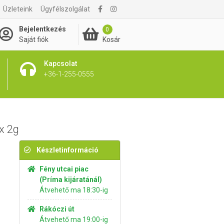
Üzleteink
Ügyfélszolgálat
1 195 Ft
Kosárba rakom
Bejelentkezés
0
Kosár
Saját fiók
Kapcsolat
+36-1-255-0555
x 2g
Készletinformáció
Fény utcai piac
(Príma kijáratánál)
Átvehető ma 18:30-ig
Rákóczi út
Átvehető ma 19:00-ig