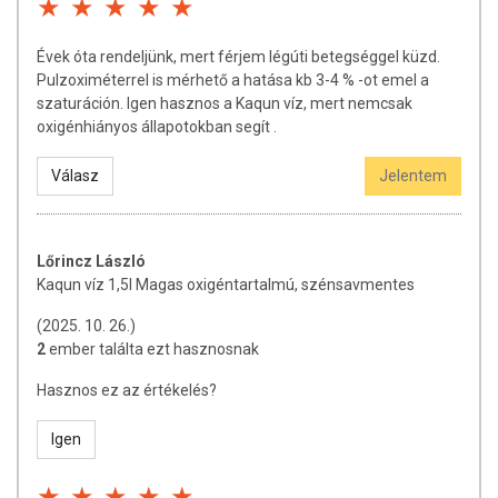
található.
Forgalmazó:
Kaqun Distribuiton Kft.
Évek óta rendeljünk, mert férjem légúti betegséggel küzd.
Pulzoximéterrel is mérhető a hatása kb 3-4 % -ot emel a
szaturáción. Igen hasznos a Kaqun víz, mert nemcsak
A termék nem helyettesíti a kiegyensúlyozott, változatos étrendet és az
oxigénhiányos állapotokban segít .
egészséges életmódot! A termék nem gyógyít betegségeket! A termék
nem alkalmas orvosi kezelés helyettesítésére! Betegség esetén
Válasz
Jelentem
használatát konzultálja kezelőorvosával. Ne lépje túl az ajánlott napi
fogyasztási mennyiséget! Ne szedje a készítményt, ha az összetevők
bármelyikére érzékeny vagy allergiás! Kisgyermekektől elzárva
tartandó!
Lőrincz László
Kaqun víz 1,5l Magas oxigéntartalmú, szénsavmentes
(2025. 10. 26.)
2
ember találta ezt hasznosnak
Hasznos ez az értékelés?
Igen