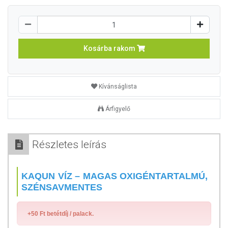
Kosárba rakom
Kívánságlista
Árfigyelő
Részletes leírás
KAQUN VÍZ – MAGAS OXIGÉNTARTALMÚ,
SZÉNSAVMENTES
+50 Ft betétdíj / palack.