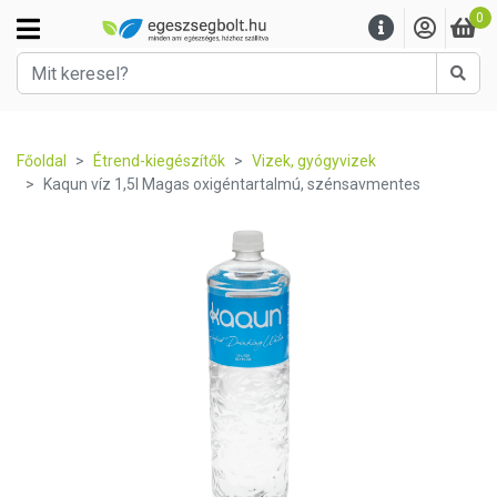
0
Kere
Főoldal
Étrend-kiegészítők
Vizek, gyógyvizek
Kaqun víz 1,5l Magas oxigéntartalmú, szénsavmentes