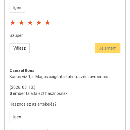
klubjainkban egy különleges élményt nyújtunk – a Kaqun több mint
víz.
Igen
A KAQUN vízzel kapcsolatban számos tévhit terjed a világhálón.
Szeretnénk hangsúlyozni, hogy ez a víz nem gyógyszer és nem
csodaszer. Ugyanakkor tudományosan bizonyított, hogy a
szervezetünkbe kerülve pozitív élettani változásokat válthat ki.
Szuper
MI TESZI EGYEDIVÉ A KAQUNT?
Válasz
Jelentem
Az előállítás során nem történik magasnyomású oxigén bevitel!
A KAQUN saját fejlesztésű technológiával készíti a KAQUN vizet,
melynek előállítása számítógép vezérelt folyamat.
Czeizel Ilona
A gyártás során nem alkalmazunk kémiai anyagokat.
Kaqun víz 1,5l Magas oxigéntartalmú, szénsavmentes
A KAQUN fürdővíz ugyanezzel a technológiával készül a helyi
vezetékes víz speciális kezelése és szűrése után.
(2026. 03. 10.)
0
ember találta ezt hasznosnak
További FONTOS információk:
Fagyasztás vagy forralás során jelentősen csökkenhet az oldott
Hasznos ez az értékelés?
oxigén tartalma.
Igen
Tárolás:
száraz, hűvös helyen, fénytől védve.
Gyártási / minőség megőrzési időpont:
(nap/hó/év) a palack nyakán