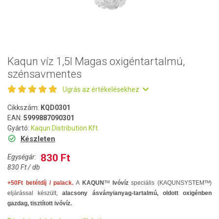
Kaqun víz 1,5l Magas oxigéntartalmú,
szénsavmentes
Ugrás az értékelésekhez
Cikkszám:
KQD0301
EAN:
5999887090301
Gyártó:
Kaqun Distribution Kft.
Készleten
830 Ft
Egységár:
830 Ft / db
+50Ft betétdíj / palack.
A
KAQUN
ᵀᴹ
Ivóvíz
speciális (KAQUNSYSTEMᵀᴹ)
eljárással készült,
alacsony ásványianyag-tartalmú, oldott oxigénben
gazdag, tisztított ivóvíz.