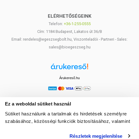
ELÉRHETŐSÉGEINK
Telefon:
+36-1-255-0555
Cím: 1184 Budapest, Lakatos út 36/B
Email: rendeles@egeszsegbolt.hu, Viszonteladói - Partneri - Sales:
sales@bioegeszseg.hu
Árukereső.hu
Ez a weboldal sütiket használ
Sütiket használunk a tartalmak és hirdetések személyre
szabásához, közösségi funkciók biztosításához, valamint
weboldalforgalmunk elemzéséhez. Ezenkívül közösségi
Részletek megjelenítése
média-, hirdető- és elemező partnereinkkel megosztjuk az