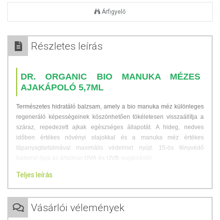
Árfigyelő
Részletes leírás
DR. ORGANIC BIO MANUKA MÉZES
AJAKÁPOLÓ 5,7ML
Természetes hidratáló balzsam, amely a bio manuka méz különleges
regeneráló képességeinek köszönhetően tökéletesen visszaállítja a
száraz, repedezett ajkak egészséges állapotát. A hideg, nedves
időben értékes növényi olajokkal és a manuka méz értékes
tápanyagtartalmával maximális védelmet nyújt. 15-ös fényvédő
faktorral óvja az ártalmas
UVA és UVB
sugárzástól.
Teljes leírás
ÖSSZETEVŐK
Bioaktív, természetes, bio alapanyagok:
Propolisz, Manuka méz, E-
Vásárlói vélemények
vitamin, Sheavaj