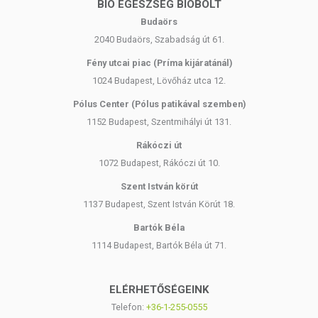
BIO EGÉSZSÉG BIOBOLT
Budaörs
2040 Budaörs, Szabadság út 61.
Fény utcai piac (Príma kijáratánál)
1024 Budapest, Lövőház utca 12.
Pólus Center (Pólus patikával szemben)
1152 Budapest, Szentmihályi út 131.
Rákóczi út
1072 Budapest, Rákóczi út 10.
Szent István körút
1137 Budapest, Szent István Körút 18.
Bartók Béla
1114 Budapest, Bartók Béla út 71.
ELÉRHETŐSÉGEINK
Telefon:
+36-1-255-0555