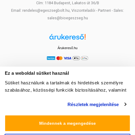
Cím: 1184 Budapest, Lakatos út 36/B
Email: rendeles@egeszsegbolt.hu, Viszonteladói - Partneri - Sales:
sales@bioegeszseg.hu
Árukereső.hu
Ez a weboldal sütiket használ
Sütiket használunk a tartalmak és hirdetések személyre
szabásához, közösségi funkciók biztosításához, valamint
weboldalforgalmunk elemzéséhez. Ezenkívül közösségi
Részletek megjelenítése
média-, hirdető- és elemező partnereinkkel megosztjuk az
Ön weboldalhasználatra vonatkozó adatait, akik
kombinálhatják az adatokat más olyan adatokkal,
Mindennek a megengedése
amelyeket Ön adott meg számukra vagy az Ön által
használt más szolgáltatásokból gyűjtöttek.