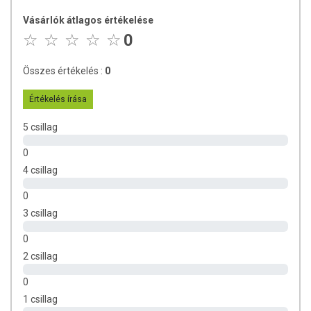
EGYÉB INFORMÁCIÓK A TERMÉKRŐL
Vásárlók átlagos értékelése
0
A termék minőségét megőrzi:
A dobozon jelzett hónap végéig
(nap,hó,év)
Összes értékelés :
0
Tárolás:
Száraz és hűvös helyen tárolandó!
Értékelés írása
5 csillag
0
4 csillag
0
3 csillag
0
2 csillag
0
1 csillag