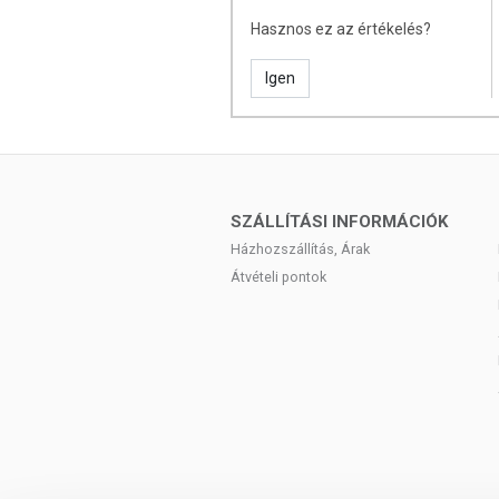
Hasznos ez az értékelés?
A termék nem helyettesíti a ki
életmódot!
Igen
A termék nem gyógyít betegségek
alkalmas! Betegség esetén alkalma
fogyasztási mennyiséget ne lé
bármelyikére érzékeny vagy allergi
SZÁLLÍTÁSI INFORMÁCIÓK
Házhozszállítás, Árak
Átvételi pontok