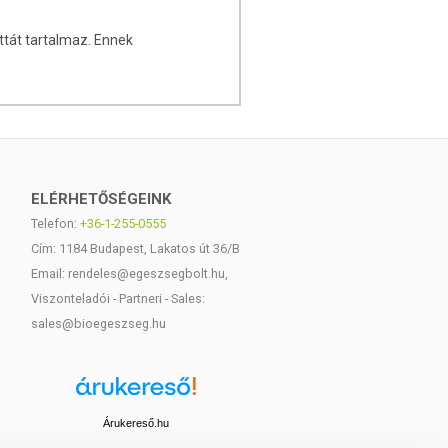
ttát tartalmaz. Ennek
.
ELÉRHETŐSÉGEINK
Telefon:
+36-1-255-0555
Cím: 1184 Budapest, Lakatos út 36/B
Email: rendeles@egeszsegbolt.hu,
Viszonteladói - Partneri - Sales:
sales@bioegeszseg.hu
Árukereső.hu