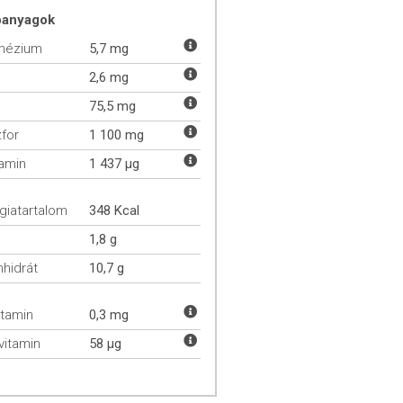
óanyagok
nézium
5,7 mg
2,6 mg
75,5 mg
for
1 100 mg
tamin
1 437 µg
giatartalom
348 Kcal
1,8 g
hidrát
10,7 g
itamin
0,3 mg
vitamin
58 µg