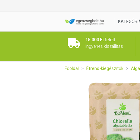
BioMenü BIO CHLORELLA ALGA 
KATEGÓRI
15.000 Ft felett
ingyenes kiszállítás
Főoldal
Étrend-kiegészítők
Algá