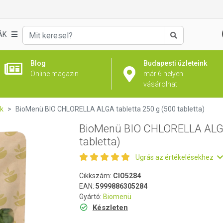
tabletta 250 g (500 tabletta)
ÁK
Keresés
Blog
Budapesti üzleteink
Online magazin
már 6 helyen
vásárolhat
k
BioMenü BIO CHLORELLA ALGA tabletta 250 g (500 tabletta)
BioMenü BIO CHLORELLA ALGA 
tabletta)
Ugrás az értékelésekhez
Cikkszám:
CIO5284
EAN:
5999886305284
Gyártó:
Biomenü
Készleten