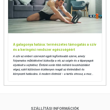
A Q10 koenzimnek főszerepe van a sejtek
energiatermelésében, csökkenti az oxidációs folyamatokat a
vérben és javítja az érfal működését. Kettős vak,
placebokontrollos vizsgálatban igazolták, hogy a Q10
csökkentheti a káros oxidációs folyamatokat az artériák
falában. Ennek következtében az érfalak rugalmassága
jelentősen nőtt. A megfelelő Q10 ellátottság hozzájárulhat a
szív egészséges működésének fenntartásához.
A galagonya hatása: természetes támogatás a szív
MAGNÉZIUM:
és a keringési rendszer egészségéért
Az 50-es években végzett Framingham vizsgálat során majd
A szív az emberi szervezet egyik legfontosabb szerve, amely
5000, 20 éves emberen végeztek megfigyeléseket. A kutatók
folyamatos működésével biztosítja a vér, az oxigén és a tápanyagok
megfigyelték, hogy minél magasabb a vér magnézium
eljutását a sejtekhez. Életünk során több milliárd összehúzódást
tartalma, annál kevesebb a szív- és érrendszeri
végez, ezért különösen érzékenyen reagál az életmódbeli és
megbetegedés. A magnézium nélkülözhetetlen a szív
környezeti hatásokra.
A modern életmód – a tartós stressz, a moz...
egészségének megőrzéséhez és megfelelő működésének
fenntartásához. A megfelelő magnézium ellátottság
hozzájárulhat a normál vérnyomás fenntartásához.
REZVERATROL:
Az amerikai Connecticut Egyetem kutatói kísérleteik során
SZÁLLÍTÁSI INFORMÁCIÓK