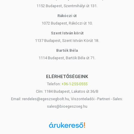
érrendszer egészségének megőrzéséhez.
1152 Budapest, Szentmihályi út 131.
C-VITAMIN:
Rákóczi út
A C-vitamin szerepet játszik a vérerek normális struktúrájának
1072 Budapest, Rákóczi út 10.
fenntartásában. Elősegíti a szív- és keringési rendszer
Szent István körút
egészséges működését.
1137 Budapest, Szent István Körút 18.
D-VITAMIN:
Bartók Béla
Több nagyméretű tanulmány is bizonyította, hogy az alacsony
1114 Budapest, Bartók Béla út 71.
D-vitaminszintű embereknek kétszer akkora esélye van
szívrohamra, stroke-ra vagy más szívvel kapcsolatos
eseményekre, mint azoknak, akiknek magas a D-
ELÉRHETŐSÉGEINK
vitaminszintje.
Telefon:
+36-1-255-0555
BÉTA-KAROTIN:
Cím: 1184 Budapest, Lakatos út 36/B
Email: rendeles@egeszsegbolt.hu, Viszonteladói - Partneri - Sales:
Védi az érrendszerben szállított zsírrészecskéket az
oxidálódástól és a szív- és érrendszer károsodásától. Számos
sales@bioegeszseg.hu
klinikai tanulmány dokumentálja, hogy a béta-karotin
védőhatással bír a szív- és érrendszeri betegségek ellen.
RHODIOLA ROSEA - RÓZSAGYÖKÉR: