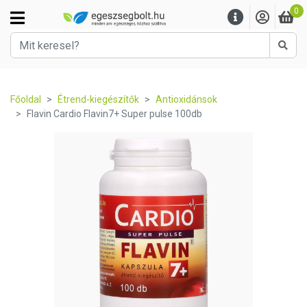
0
Kere
Főoldal
Étrend-kiegészítők
Antioxidánsok
Flavin Cardio Flavin7+ Super pulse 100db