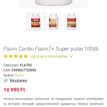
Flavin Cardio Flavin7+ Super pulse 100db
Ugrás az értékelésekhez
Cikkszám:
FLA704
EAN:
5999567720092
Gyártó:
Flavin
Készleten
10 995 Ft
Növényi flavonoidokat, cseresznye- és meggyszárat, valamint szívműködést
és keringést támogató gyógynövényeket (galagonya, kökény) tartalmazó