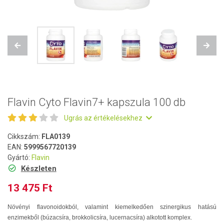
Previous
Next
Flavin Cyto Flavin7+ kapszula 100 db
Ugrás az értékelésekhez
Cikkszám:
FLA0139
EAN:
5999567720139
Gyártó:
Flavin
Készleten
13 475 Ft
Növényi flavonoidokból, valamint kiemelkedően szinergikus hatású
enzimekből (búzacsíra, brokkolicsíra, lucernacsíra) alkotott komplex.