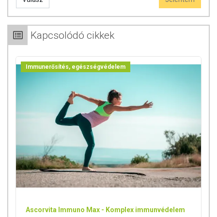
2x2 kapszula/nap, illetve igény és szükség esetén legfeljebb 3x2-3
kapszula/nap.
Kapcsolódó cikkek
ÖSSZETEVŐK
Immunerősítés, egészségvédelem
Búzacsíra szárítmány, Brokkolicsíra szárítmány, Szőlő mag-héj
szárítmány, Cirok mag-héj szárítmány, Szeder mag-héj szárítmány,
Cseresznyehéj szárítmány, Ribizli mag-héj szárítmány, Bodza héj
szárítmány, Szilva héj szárítmány, Almahéj szárítmány, Lucernacsíra
szárítmány, zselatin, színezék (titán-dioxid).
TOVÁBBI TUDNIVALÓK
Forgalmazó:
Crystal Pharma Kft.
Az oldalunkon található adatokat folyamatosan frissítjük, és törekszünk
a naprakészségre. Szeretnénk azonban felhívni a figyelmet, hogy a
webshopon szereplő adatok (beleértve a termékfotókat, tápérték-,
összetétel- és allergén információkat is) csupán tájékoztató jellegűek,
Ascorvita Immuno Max - Komplex immunvédelem
a tényleges értékek eltérhetnek az élelmiszerek természetéből