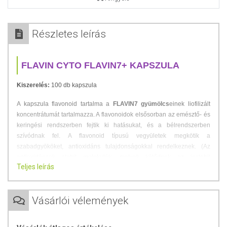
Részletes leírás
FLAVIN CYTO FLAVIN7+ KAPSZULA
Kiszerelés:
100 db kapszula
A kapszula flavonoid tartalma a
FLAVIN7 gyümölcs
einek liofilizált
koncentrátumát tartalmazza. A flavonoidok elsősorban az emésztő- és
keringési rendszerben fejtik ki hatásukat, és a bélrendszerben
szívódnak fel. A flavonoid típusú vegyületek megkötik a
szabadgyököket, antioxidáns tulajdonságokkal rendelkeznek. (Az
antioxidánsok stabil molekulák, melyek kötődnek az instabil
Teljes leírás
oxidánsokhoz és semlegesítik azokat. Az oxidánsokat régóta
kapcsolatba hozták a rákkal és a korai öregedéssel.) Számos külföldi
és hazai klinikai, illetve laboratóriumi vizsgálat bizonyítja a flavonoidok
Vásárlói vélemények
kiváló élettani hatását.
Fontos tudnivalók az Enzimekről