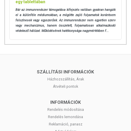
egy tablettában
adódóan. A friss, aktuális információkat a termékek csomagolásán
Bár az immunrendszer támogatása kifejezés valóban gyakran hangzik
találja meg.
el a különféle médiumokban, a mögötte zajló folyamatok korántsem
felszínesek vagy egyszerűek. Az immunrendszer nem egyetlen szerv
vagy mechanizmus, hanem összetett, folyamatosan alkalmazkodó
Az étrend-kiegészítők az érvényben levő európai uniós szabályozás
védekező hálózat. Működésének hatékonysága nagymértékben f...
szerint élelmiszereknek minősülnek, amelyek a hagyományos étrend
kiegészítését szolgálják, és koncentrált formában tartalmaznak
tápanyagokat. Bár az étrend-kiegészítők kedvező élettani hatással
rendelkezhetnek, amely egyénenként eltérő lehet, jelölésük,
megjelenítésük és reklámozásuk során nem engedélyezett a
készítményeknek betegséget megelőző vagy gyógyító hatást
tulajdonítani.
SZÁLLÍTÁSI INFORMÁCIÓK
Házhozszállítás, Árak
A termék nem helyettesíti a kiegyensúlyozott, vegyes étrendet és az
Átvételi pontok
egészséges életmódot! A termék nem gyógyít betegségeket! A termék
nem az orvosi kezelés helyettesítésére alkalmas! Betegség esetén
használatát beszélje meg kezelőorvosával. Az ajánlott napi
INFORMÁCIÓK
fogyasztási mennyiséget ne lépje túl! Ne szedje a készítményt, ha az
Rendelés módosítása
összetevők bármelyikére érzékeny vagy allergiás! Kisgyermektől
Rendelés lemondása
elzárva tartandó!
Reklamáció, panasz