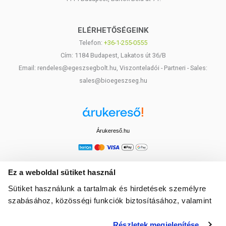
ELÉRHETŐSÉGEINK
Telefon:
+36-1-255-0555
Cím: 1184 Budapest, Lakatos út 36/B
Email: rendeles@egeszsegbolt.hu, Viszonteladói - Partneri - Sales:
sales@bioegeszseg.hu
Árukereső.hu
Ez a weboldal sütiket használ
Sütiket használunk a tartalmak és hirdetések személyre
szabásához, közösségi funkciók biztosításához, valamint
weboldalforgalmunk elemzéséhez. Ezenkívül közösségi
Részletek megjelenítése
média-, hirdető- és elemező partnereinkkel megosztjuk az