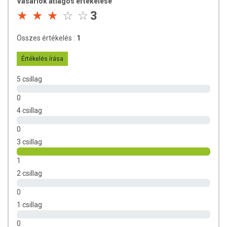
Vásárlók átlagos értékelése
Fehérjék, amelyek felgyorsítják (katalizálják) a szervezetben
3
zajló kémiai reakciókat.
Az emberi szervezetben körülbelül háromezer enzimet
Összes értékelés :
1
fedeztek fel. – Egyetlen perc alatt az enzimek 36 millió
biokémiai folyamatban részt vesznek.
Értékelés írása
Születésünkkor már rendelkezünk egy bizonyos
mennyiséggel, de ezt, akárcsak a vitaminokat, folyamatosan
5 csillag
pótolnunk kell.
Ugyanakkor, a vitaminokkal ellentétben, az enzimeket csak élő
0
szervezet képes előállítani.
4 csillag
A legjobb enzimforrásunk a növényi csírák. A pici magból, a
nedvesség és a meleg hatására, hatalmas energiával indul el
0
az új élet.
3 csillag
A magok egy növény felneveléséhez szükséges nagy mennyiségű
1
ENZIMET tartalmaznak, amely csírázáskor még inkább felszaporodik!
2 csillag
Egészségünk azon múlik, hogy elegendő enzim áll-e a szervezetünk
rendelkezésére! A gyógykezelések, a hiányos táplálkozás és a
0
betegségek is jelentős mennyiséget emészt fel enzim-
1 csillag
háztartásunkból, így idővel az egyensúly felborul, és a szervezet egyre
jobban kitetté válik a súlyos betegségeknek.
0