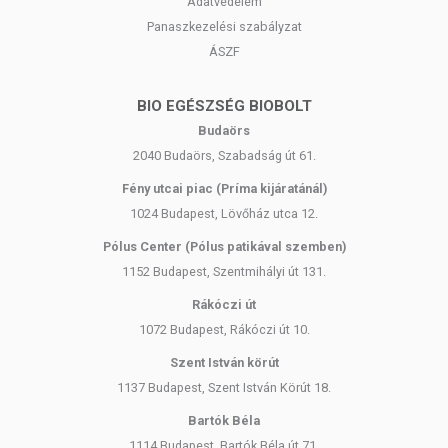
Adatvédelem
Panaszkezelési szabályzat
ÁSZF
BIO EGÉSZSÉG BIOBOLT
Budaörs
2040 Budaörs, Szabadság út 61.
Fény utcai piac (Príma kijáratánál)
1024 Budapest, Lövőház utca 12.
Pólus Center (Pólus patikával szemben)
1152 Budapest, Szentmihályi út 131.
Rákóczi út
1072 Budapest, Rákóczi út 10.
Szent István körút
1137 Budapest, Szent István Körút 18.
Bartók Béla
1114 Budapest, Bartók Béla út 71.