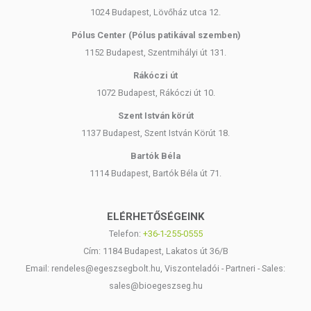
1024 Budapest, Lövőház utca 12.
Pólus Center (Pólus patikával szemben)
1152 Budapest, Szentmihályi út 131.
Rákóczi út
1072 Budapest, Rákóczi út 10.
Szent István körút
1137 Budapest, Szent István Körút 18.
Bartók Béla
1114 Budapest, Bartók Béla út 71.
ELÉRHETŐSÉGEINK
Telefon:
+36-1-255-0555
Cím: 1184 Budapest, Lakatos út 36/B
Email: rendeles@egeszsegbolt.hu, Viszonteladói - Partneri - Sales:
sales@bioegeszseg.hu