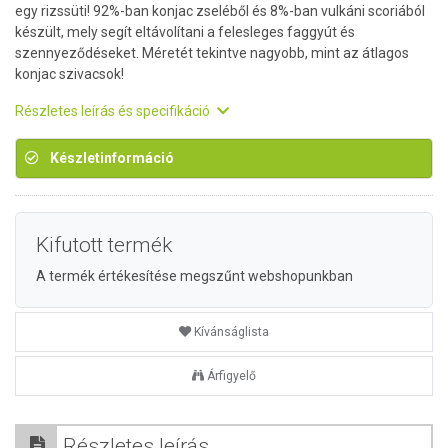
egy rizssüti! 92%-ban konjac zseléből és 8%-ban vulkáni scoriából
készült, mely segít eltávolítani a felesleges faggyút és
szennyeződéseket. Méretét tekintve nagyobb, mint az átlagos
konjac szivacsok!
Részletes leírás és specifikáció
Készletinformáció
Kifutott termék
A termék értékesítése megszűnt webshopunkban
Kívánságlista
Árfigyelő
Részletes leírás