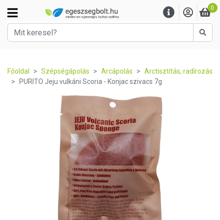
0
Kere
Főoldal
Szépségápolás
Arcápolás
Arctisztítás, radírozás
PURITO Jeju vulkáni Scoria - Konjac szivacs 7g