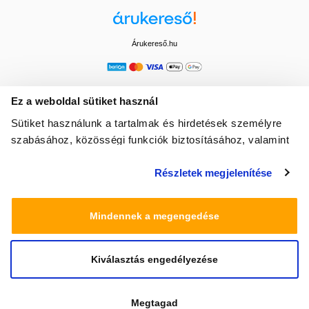
Árukereső.hu
Ez a weboldal sütiket használ
Sütiket használunk a tartalmak és hirdetések személyre
szabásához, közösségi funkciók biztosításához, valamint
weboldalforgalmunk elemzéséhez. Ezenkívül közösségi
Részletek megjelenítése
média-, hirdető- és elemező partnereinkkel megosztjuk az
Ön weboldalhasználatra vonatkozó adatait, akik
kombinálhatják az adatokat más olyan adatokkal,
Mindennek a megengedése
amelyeket Ön adott meg számukra vagy az Ön által
használt más szolgáltatásokból gyűjtöttek.
Kiválasztás engedélyezése
© 2025 Minden jog fenntartva egeszsegbolt.hu
Megtagad