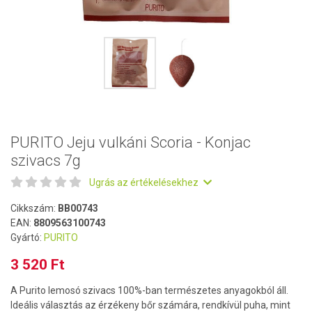
PURITO Jeju vulkáni Scoria - Konjac
szivacs 7g
Ugrás az értékelésekhez
Cikkszám:
BB00743
EAN:
8809563100743
Gyártó:
PURITO
3 520 Ft
A Purito lemosó szivacs 100%-ban természetes anyagokból áll.
Ideális választás az érzékeny bőr számára, rendkívül puha, mint