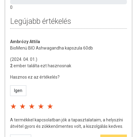
0
Összetevők:
100% bio ashwagandha
(Withania somnifera)
gyökérpor; kapszulahéj: hidroxipropil-metil-cellulóz.
Legújabb értékelés
Hatóanyagok napi 1 kapszulában:
Ashwagandha gyökérpor
(withania somnifera)
: 360 mg
Ambrózy Attila
BioMenü BIO Ashwagandha kapszula 60db
TOVÁBBI INFORMÁCIÓK
(2024. 04. 01.)
Tárolás: Száraz, hűvös helyen, napfénytől védve.
2
ember találta ezt hasznosnak
Forgalmazó: Caleido IT-Outsource Kft.
Hasznos ez az értékelés?
Származási hely: India
Igen
Az oldalunkon található adatokat folyamatosan frissítjük, és törekszünk
a pontosságra. Ugyanakkor szeretnénk felhívni a figyelmet, hogy a
webshopon szereplő adatok (beleértve a termékfotókat, tápérték-,
A termékkel kapcsolatban jók a tapasztalataim, a helyszíni
összetétel-, és allergén információkat is) kizárólag tájékoztató
átvétel gyors és zökkenőmentes volt, a kiszolgálás kedves.
jellegűek, a tényleges értékek eltérhetnek az élelmiszerek
természetéből adódóan. A legfrissebb, aktuális információkat a