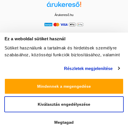
Árukereső.hu
Ez a weboldal sütiket használ
Sütiket használunk a tartalmak és hirdetések személyre
szabásához, közösségi funkciók biztosításához, valamint
weboldalforgalmunk elemzéséhez. Ezenkívül közösségi
Részletek megjelenítése
média-, hirdető- és elemező partnereinkkel megosztjuk az
Ön weboldalhasználatra vonatkozó adatait, akik
kombinálhatják az adatokat más olyan adatokkal,
Mindennek a megengedése
amelyeket Ön adott meg számukra vagy az Ön által
használt más szolgáltatásokból gyűjtöttek.
Kiválasztás engedélyezése
© 2025 Minden jog fenntartva egeszsegbolt.hu
Megtagad