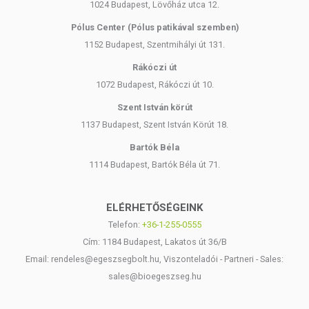
1024 Budapest, Lövőház utca 12.
Pólus Center (Pólus patikával szemben)
1152 Budapest, Szentmihályi út 131.
Rákóczi út
1072 Budapest, Rákóczi út 10.
Szent István körút
1137 Budapest, Szent István Körút 18.
Bartók Béla
1114 Budapest, Bartók Béla út 71.
ELÉRHETŐSÉGEINK
Telefon:
+36-1-255-0555
Cím: 1184 Budapest, Lakatos út 36/B
Email: rendeles@egeszsegbolt.hu, Viszonteladói - Partneri - Sales:
sales@bioegeszseg.hu