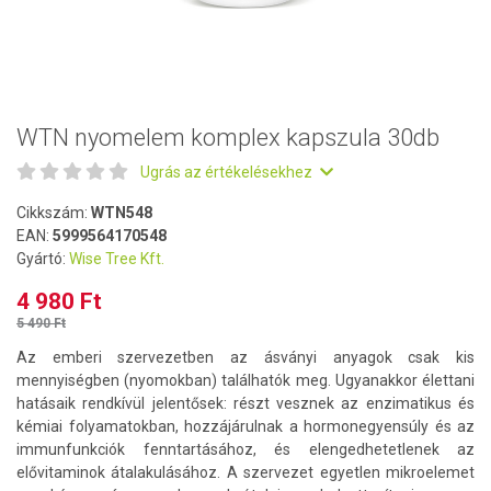
WTN nyomelem komplex kapszula 30db
Ugrás az értékelésekhez
Cikkszám:
WTN548
EAN:
5999564170548
Gyártó:
Wise Tree Kft.
4 980 Ft
5 490 Ft
Az emberi szervezetben az ásványi anyagok csak kis
mennyiségben (nyomokban) találhatók meg. Ugyanakkor élettani
hatásaik rendkívül jelentősek: részt vesznek az enzimatikus és
kémiai folyamatokban, hozzájárulnak a hormonegyensúly és az
immunfunkciók fenntartásához, és elengedhetetlenek az
elővitaminok átalakulásához. A szervezet egyetlen mikroelemet