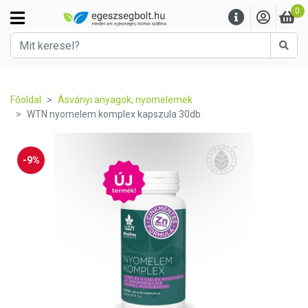
0
Kere
Főoldal
Ásványi anyagok, nyomelemek
WTN nyomelem komplex kapszula 30db
-9%