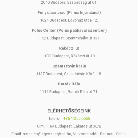
2040 Budaörs, Szabadság út 61.
WTN Nyomelem komplex használati javaslat:
Fény utcai piac (Príma kijáratánál)
Az ajánlott napi adag a WTN Nyomelem komplexből: napi 1
1024 Budapest, Lövőház utca 12.
kapszula, a délutáni órákban. Érzékeny gyomrú egyének
esetén étkezés közben ajánlott bevenni.
Pólus Center (Pólus patikával szemben)
Kúraszerűen alkalmazzuk: két hónap használatot követően
1152 Budapest, Szentmihályi út 131.
tartsunk 1-2 hónap szünetet!
Rákóczi út
Szedhető-e/használható-e folyamatosan a termék, vagy
1072 Budapest, Rákóczi út 10.
szünetet kell tartani?
Szent István körút
A termékek kúraszerű alkalmazása javasolt.
1137 Budapest, Szent István Körút 18.
A legtöbb esetben 2-3 hónapos használatot követően 1
Bartók Béla
hónap szünetet ajánlunk, hacsak kezelőorvosa vagy
1114 Budapest, Bartók Béla út 71.
természetgyógyász másképp nem javasolja. Időnként
érdemes vérvizsgálattal ellenőrizni a vitamin-, hormon- és
ásványianyag-szintet. Javasolt rendszeresen, 3-4 havonta,
ELÉRHETŐSÉGEINK
de legkésőbb 6 havonta megnézetni az értékeket.
Telefon:
+36-1-255-0555
Ha az eredmények azt mutatják, hogy kezelőorvosa vagy
természetgyógyász is javasolja, és Ön is úgy érzi, jól van, a
Cím: 1184 Budapest, Lakatos út 36/B
termék használata folytatható.
Email: rendeles@egeszsegbolt.hu, Viszonteladói - Partneri - Sales: