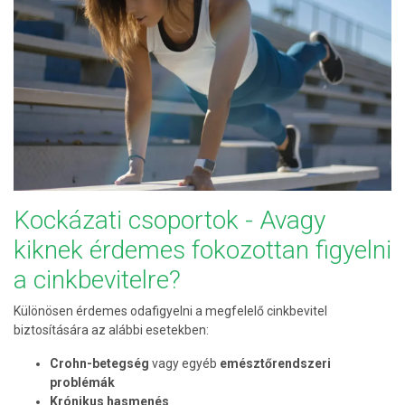
Kockázati csoportok - Avagy
kiknek érdemes fokozottan figyelni
a cinkbevitelre?
Különösen érdemes odafigyelni a megfelelő cinkbevitel
biztosítására az alábbi esetekben:
Crohn-betegség
vagy egyéb
emésztőrendszeri
problémák
Krónikus hasmenés