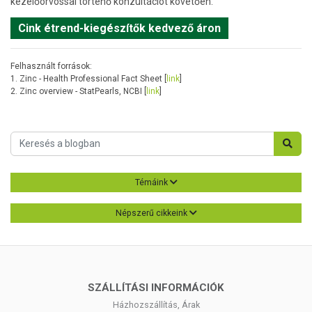
kezelőorvossal történő konzultációt követően.
Cink étrend-kiegészítők kedvező áron
Felhasznált források:
1. Zinc - Health Professional Fact Sheet [
link
]
2. Zinc overview - StatPearls, NCBI [
link
]
Témáink
Népszerű cikkeink
SZÁLLÍTÁSI INFORMÁCIÓK
Házhozszállítás, Árak