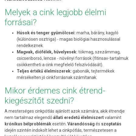
Melyek a cink legjobb élelmi
forrásai?
Húsok és tenger gyümölcsei:
marha, bárány, kagyló
(különösen osztriga) - magas biológiai hasznosulással
rendelkeznek.
Magvak, diófélék, hüvelyesek:
tökmag, szezámmag,
csicseriborsó, lencse - növényi források (fitinsav-tartalmuk
csökkentheti a cink megfelelő felszívódását).
Teljes értékű élelmiszerek:
gabonák, tejtermékek
mérsékelten jó cinkforrásnak számítanak.
Mikor érdemes cink étrend-
kiegészítőt szedni?
A mesterséges cinkpótlás ajánlott azok számára, akik étrendje
nem tartalmaz elegendő
állati eredetű élelmiszert
valamint
krónikus bélproblémák
esetén.
Várandósság
és
szoptatás
idején szintén indokolt lehet a cinkpótlás, természetesen a