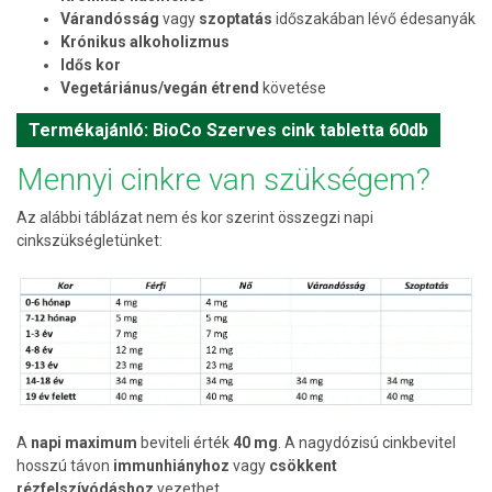
Várandósság
vagy
szoptatás
időszakában lévő édesanyák
Krónikus alkoholizmus
Idős kor
Vegetáriánus/vegán étrend
követése
Termékajánló: BioCo Szerves cink tabletta 60db
Mennyi cinkre van szükségem?
Az alábbi táblázat nem és kor szerint összegzi napi
cinkszükségletünket:
A
napi maximum
beviteli érték
40 mg
. A nagydózisú cinkbevitel
hosszú távon
immunhiányhoz
vagy
csökkent
rézfelszívódáshoz
vezethet.