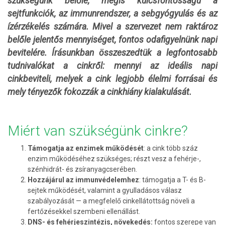
szükségünk belőle, mégis kulcsfontosságú a
sejtfunkciók, az immunrendszer, a sebgyógyulás és az
ízérzékelés számára. Mivel a szervezet nem raktároz
belőle jelentős mennyiséget, fontos odafigyelnünk napi
bevitelére. Írásunkban összeszedtük a legfontosabb
tudnivalókat a cinkről: mennyi az ideális napi
cinkbeviteli, melyek a cink legjobb élelmi forrásai és
mely tényezők fokozzák a cinkhiány kialakulását.
Miért van szükségünk cinkre?
Támogatja az enzimek működését
: a cink több száz
enzim működéséhez szükséges; részt vesz a fehérje-,
szénhidrát- és zsíranyagcserében.
Hozzájárul az immunvédelemhez
: támogatja a T- és B-
sejtek működését, valamint a gyulladásos válasz
szabályozását — a megfelelő cinkellátottság növeli a
fertőzésekkel szembeni ellenállást.
DNS- és fehérjeszintézis, növekedés:
fontos szerepe van