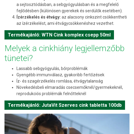
a sejtosztódásban, a sebgyógyulásban és a megfelelő
fejlődésben (különösen gyerekek és serdülők esetében).
Ízérzékelés és étvágy:
az alacsony cinkszint csökkentheti
az ízérzékelést, ami étvágycsökkenéshez vezethet.
Termékajánló: WTN Cink komplex csepp 50ml
Melyek a cinkhiány legjellemzőbb
tünetei?
Lassabb sebgyógyulás, bőrproblémák
Gyengébb immunválasz, gyakoribb fertőzések
Íz- és szagérzékelés romlása, étvágytalanság
Növekedésbeli elmaradás csecsemőknél/gyermekeknél,
reprodukciós problémák felnőtteknél
Termékajánló: JutaVit Szerves cink tabletta 100db