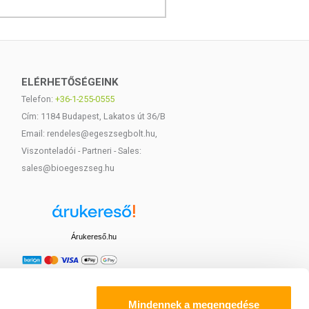
ELÉRHETŐSÉGEINK
Telefon:
+36-1-255-0555
Cím: 1184 Budapest, Lakatos út 36/B
Email: rendeles@egeszsegbolt.hu,
Viszonteladói - Partneri - Sales:
sales@bioegeszseg.hu
Árukereső.hu
Mindennek a megengedése