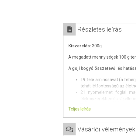
Részletes leírás
Kiszerelés:
300g
A megadott mennyiségek 100 g te
A goji bogyó összetevői és hatása
19 féle aminosavat (a fehérj
tehát létfontosságú az életh
21 nyomelemet foglal mag
élelmiszerekben és rákellenes
Fehérjetartalma (13%) magasa
Teljes leírás
Gazdag antioxidáns karotinoi
sárgarépa!), és zeaxanti
kimagasló a karotinoid tarta
Vásárlói vélemények
Narancsnál több C-vitamint t