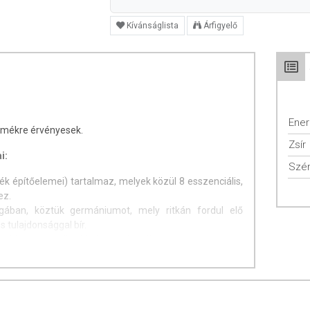
Kívánságlista
Árfigyelő
Ener
rmékre érvényesek.
Zsír
i:
Szén
ék építőelemei) tartalmaz, melyek közül 8 esszenciális,
ez.
ában, köztük germániumot, mely ritkán fordul elő
 tulajdonsággal bír.
bb, mint a teljes kiőrlésű gabonáké.
dokban, mint például béta-karotin (jobb forrása, mint a
n, ami a szemet védi. Más élelmiszerekhez képest
lma.
artalmaz.