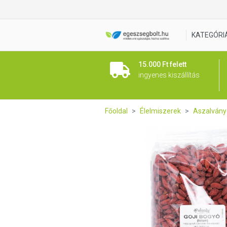
Goji bogyó (aszalt lícium) 30
KATEGÓRI
15.000 Ft felett
ingyenes kiszállítás
Főoldal
Élelmiszerek
Aszalványo