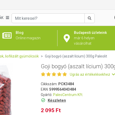
0g Paleolit
ÁK
Keresés
Blog
Budapesti üzleteink
Online magazin
már 6 helyen
vásárolhat
k, liofilizált gyümölcsök
Goji bogyó (aszalt lícium) 300g Paleolit
Goji bogyó (aszalt lícium) 300g
Ugrás az értékelésekhez
Cikkszám:
PCK3484
EAN:
5999564043484
Gyártó:
PaleoCentrum Kft.
Készleten
2 095 Ft