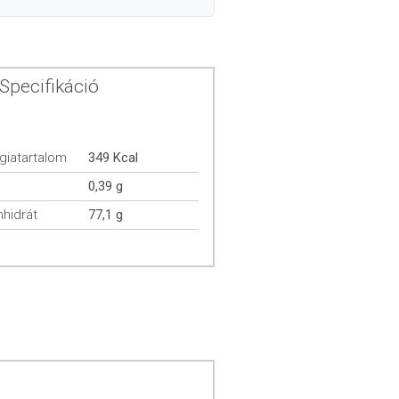
Specifikáció
giatartalom
349 Kcal
0,39 g
hidrát
77,1 g