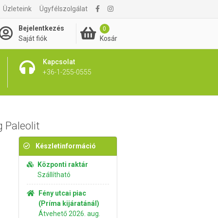
Üzleteink
Ügyfélszolgálat
2 095 Ft
Kosárba rakom
Bejelentkezés
0
Kosár
Saját fiók
Kapcsolat
+36-1-255-0555
 Paleolit
Készletinformáció
Központi raktár
Szállítható
Fény utcai piac
(Príma kijáratánál)
Átvehető 2026. aug.