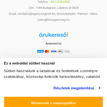
Telefon:
+36-1-255-0555
Cím: 1184 Budapest, Lakatos út 36/B
Email: rendeles@egeszsegbolt.hu, Viszonteladói - Partneri - Sales:
sales@bioegeszseg.hu
Árukereső.hu
Ez a weboldal sütiket használ
Sütiket használunk a tartalmak és hirdetések személyre
szabásához, közösségi funkciók biztosításához, valamint
weboldalforgalmunk elemzéséhez. Ezenkívül közösségi
Részletek megjelenítése
média-, hirdető- és elemező partnereinkkel megosztjuk az
Ön weboldalhasználatra vonatkozó adatait, akik
kombinálhatják az adatokat más olyan adatokkal,
Mindennek a megengedése
amelyeket Ön adott meg számukra vagy az Ön által