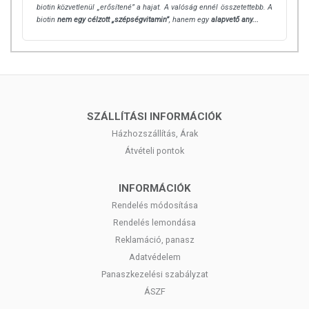
biotin közvetlenül „erősítené” a hajat. A valóság ennél összetettebb. A
biotin
nem egy célzott „szépségvitamin”
, hanem egy
alapvető any...
SZÁLLÍTÁSI INFORMÁCIÓK
Házhozszállítás, Árak
Átvételi pontok
INFORMÁCIÓK
Rendelés módosítása
Rendelés lemondása
Reklamáció, panasz
Adatvédelem
Panaszkezelési szabályzat
ÁSZF