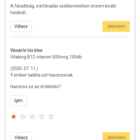
kiegészítését szolgálják, és koncentrált formában tartalmaznak
A fáradtság, a kifáradás csökkenésében érzem kiváló
tápanyagokat. Bár az étrend-kiegészítők kedvező élettani
hatását.
hatással rendelkezhetnek, amely egyénenként eltérő lehet, jelölésük,
megjelenítésük, és reklámozásuk során nem engedélyezett a
Válasz
Jelentem
készítményeknek betegséget megelőző vagy gyógyító
hatást tulajdonítani.
Vásárló törölve
Vitaking B12-vitamin 500mcg 100db
(2020. 07. 11.)
1
ember találta ezt hasznosnak
Hasznos ez az értékelés?
Igen
Válasz
Jelentem