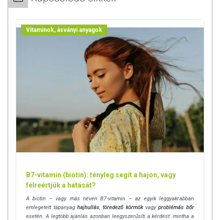
Vitaminok, ásványi anyagok
B7-vitamin (biotin): tényleg segít a hajon, vagy
félreértjük a hatását?
A biotin – vagy más néven B7-vitamin – az egyik leggyakrabban
emlegetett tápanyag
hajhullás
,
töredező körmök
vagy
problémás bőr
esetén. A legtöbb ajánlás azonban leegyszerűsíti a kérdést: mintha a