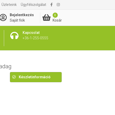
6 990 Ft
Üzleteink
Ügyfélszolgálat
7 490 Ft
Bejelentkezés
0
Kosár
Saját fiók
Kapcsolat
+36-1-255-0555
 adag
Készletinformáció