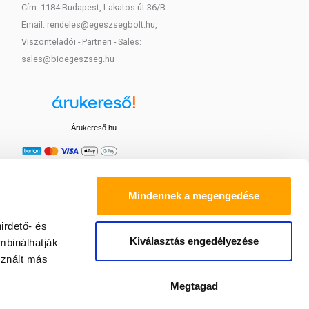
Cím: 1184 Budapest, Lakatos út 36/B
Email: rendeles@egeszsegbolt.hu,
Viszonteladói - Partneri - Sales:
sales@bioegeszseg.hu
Árukereső.hu
Mindennek a megengedése
irdető- és
Kiválasztás engedélyezése
mbinálhatják
sznált más
Megtagad