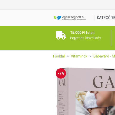
GAL Babaváró készítmény 30
KATEGÓRI
15.000 Ft felett
ingyenes kiszállítás
Főoldal
Vitaminok
Babaváró - 
-7%