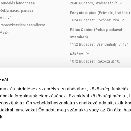
Rendelés lemondása
2040 Budaörs, Szabadság út 61.
Reklamáció, panasz
Fény utcai piac (Príma kijáratánál)
Adatvédelem
1024 Budapest, Lövőház utca 12.
Panaszkezelési szabályzat
Pólus Center (Pólus patikával
ÁSZF
szemben)
1152 Budapest, Szentmihályi út 131.
Rákóczi út
1072 Budapest, Rákóczi út 10.
Szent István körút
1137 Budapest, Szent István Körút
znál
18.
almak és hirdetések személyre szabásához, közösségi funkciók
Bartók Béla
weboldalforgalmunk elemzéséhez. Ezenkívül közösségi média-, h
1114 Budapest, Bartók Béla út 71.
gosztjuk az Ön weboldalhasználatra vonatkozó adatait, akik ko
atokkal, amelyeket Ön adott meg számukra vagy az Ön által ha
k.