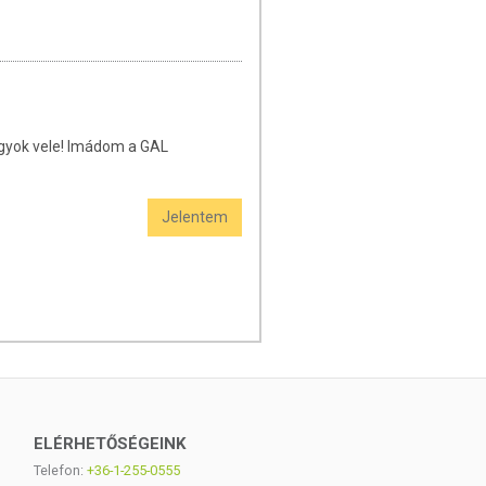
vagyok vele! Imádom a GAL
Jelentem
ELÉRHETŐSÉGEINK
Telefon:
+36-1-255-0555