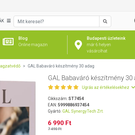
 adag
ÁK
Keresés
Blog
Budapesti üzleteink
Online magazin
már 6 helyen
vásárolhat
Magzatvédő
GAL Babaváró készítmény 30 adag
GAL Babaváró készítmény 30
Ugrás az értékelésekhez
Cikkszám:
ST7454
EAN:
5999886937454
Gyártó:
GAL SynergyTech Zrt.
6 990 Ft
7 490 Ft