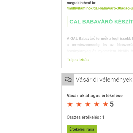
megtekinthető itt:
/multivitaminok/gal-babavaro-30adag-u
GAL BABAVÁRÓ KÉSZÍT
A GAL Babaváró termék a legfrissebb ku
a természetesség és az életszerűs
ásványianyag és nyomelem ideális f
pontosan úgy, ahogyan egy állandó 
Teljes leírás
hatóanyagoknak mindegyike természet
származó (bio) gyógy- és fűszernövénye
mellett azok természetes ko-faktorjai 
Vásárlói vélemények
mennyiséget, de nem haladja meg az élet
Fogyasztási ajánlás:
Vásárlók átlagos értékelése
5
A szedését már a
gyermekter
legalább 3 hónappal a fogantatás
követően is.
Összes értékelés :
1
A
várandósság és szoptatás 
tojássárgáját, valamint hetente 
Értékelés írása