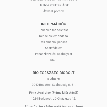
Házhozszállítás, Árak
Átvételi pontok
INFORMÁCIÓK
Rendelés módosítása
Rendelés lemondása
Reklamáció, panasz
Adatvédelem
Panaszkezelési szabályzat
ÁSZF
BIO EGÉSZSÉG BIOBOLT
Budaörs
2040 Budaörs, Szabadság út 61.
Fény utcai piac (Príma kijáratánál)
1024 Budapest, Lövőház utca 12.
Pólus Center (Pólus patikával szemben)