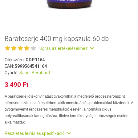
Barátcserje 400 mg kapszula 60 db
Ugrás az értékelésekhez
Cikkszám:
ODP1164
EAN:
5999564541164
Gyártó:
Sanct Bernhard
3 490 Ft
A barátcserje jótékony hatást gyakorolhat a megfelelő progeszteronszint
elérésére számos nő esetében, akik menstruációs problémákkal küzdenek. A
gyógynövényt rendszeres menstruáció esetén, a normális ciklus
helyreállításának támogatására, illetve termékenységi nehézségek esetén
alkalmazták.
Részletes leírás és specifikáció