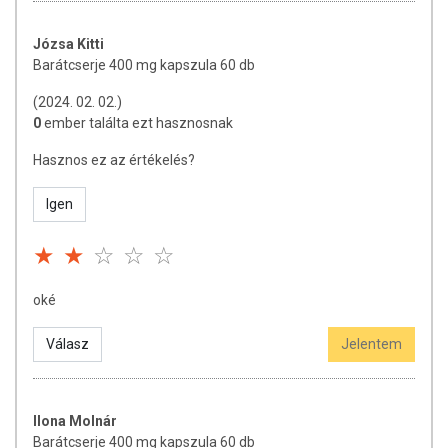
lehet, jelölésük, megjelenítésük és reklámozásuk során nem
engedélyezett a készítményeknek betegséget megelőző vagy
Józsa Kitti
gyógyító hatást tulajdonítani.
Barátcserje 400 mg kapszula 60 db
A termék nem helyettesíti a kiegyensúlyozott, változatos étrendet és az
(2024. 02. 02.)
egészséges életmódot! A termék nem gyógyít betegségeket! A termék
0
ember találta ezt hasznosnak
nem az orvosi kezelés helyettesítésére alkalmas! Betegség esetén
használatát konzultálja kezelőorvosával. Az ajánlott napi fogyasztási
Hasznos ez az értékelés?
mennyiséget ne lépje túl! Ne szedje a készítményt, ha az összetevők
bármelyikére érzékeny vagy allergiás! Kisgyermekektől elzárva
Igen
tartandó!
oké
Válasz
Jelentem
Ilona Molnár
Barátcserje 400 mg kapszula 60 db