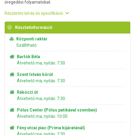
öregedési folyamatokat.
Részletes leírás és specifikáció
Készletinformáció
Központi raktár
Szállítható
Bartók Béla
Átvehető ma, nyitás: 7:30
Szent István körút
Átvehető ma, nyitás: 7:30
Rákóczi út
Átvehető ma, nyitás: 7:30
Pólus Center (Pólus patikával szemben)
Átvehető ma, nyitás: 10:00
Fény utcai piac (Príma kijáratánál)
Átvehető ma, nyitás: 7:30