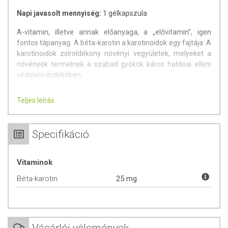
Napi javasolt mennyiség:
1 gélkapszula
A-vitamin, illetve annak előanyaga, a „elővitamin”, igen
fontos tápanyag. A béta-karotin a karotinoidok egy fajtája. A
karotinoidok zsíroldékony növényi vegyületek, melyeket a
növények termelnek a szabad gyökök káros hatásai elleni
védelem érdekében.
Mit jelent a karotin?
Teljes leírás
Egy narancssárga pigment (növényi színanyag), amely
fontos szerepet játszik a fotoszintézisben. Ez a növényi
Specifikáció
vegyület adja a sárgarépa és más narancssárga zöldségek
és gyümölcsök színét.
Vitaminok
A természetben több mint 600 karotinoid létezik, de a
nyugati étrendben talán csak 50 fordul elő, és ezekből is
Béta-karotin
25 mg
csak 14 szívódik fel az emésztés során. A legfontosabb
karotinok a béta-karotin és az alfa-karotin (a sárgarépában
található), a lutein (a kelkáposztában, brokkoliban és
spenótban), valamint a likopin (a paradicsomban). A
táplálkozással bevitt karotinoidok jelentős élettani hatással