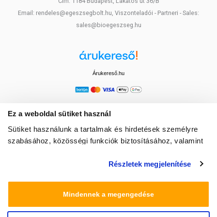
Cím: 1184 Budapest, Lakatos út 36/B
Email: rendeles@egeszsegbolt.hu, Viszonteladói - Partneri - Sales:
sales@bioegeszseg.hu
Árukereső.hu
Ez a weboldal sütiket használ
Sütiket használunk a tartalmak és hirdetések személyre
szabásához, közösségi funkciók biztosításához, valamint
weboldalforgalmunk elemzéséhez. Ezenkívül közösségi
Részletek megjelenítése
média-, hirdető- és elemező partnereinkkel megosztjuk az
Ön weboldalhasználatra vonatkozó adatait, akik
kombinálhatják az adatokat más olyan adatokkal,
Mindennek a megengedése
amelyeket Ön adott meg számukra vagy az Ön által
használt más szolgáltatásokból gyűjtöttek.