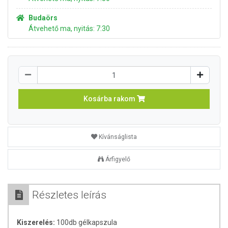
Budaörs
Átvehető ma, nyitás: 7:30
Kosárba rakom
Kívánságlista
Árfigyelő
Részletes leírás
Kiszerelés:
100db gélkapszula