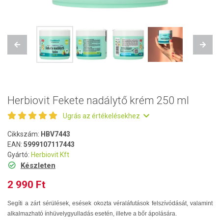
Previous
Next
Herbiovit Fekete nadálytő krém 250 ml
Ugrás az értékelésekhez
Cikkszám:
HBV7443
EAN:
5999107117443
Gyártó:
Herbiovit Kft
Készleten
2 990 Ft
Segíti a zárt sérülések, esések okozta véraláfutások felszívódását, valamint
alkalmazható ínhüvelygyulladás esetén, illetve a bőr ápolására.