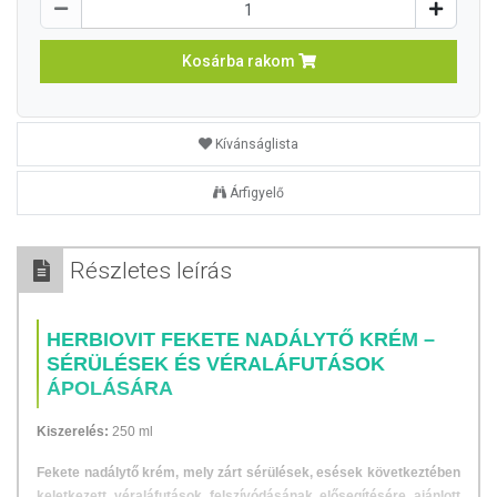
Kosárba rakom
Kívánságlista
Árfigyelő
Részletes leírás
HERBIOVIT FEKETE NADÁLYTŐ KRÉM –
SÉRÜLÉSEK ÉS VÉRALÁFUTÁSOK
ÁPOLÁSÁRA
Kiszerelés:
250 ml
Fekete nadálytő krém, mely zárt sérülések, esések következtében
keletkezett véraláfutások felszívódásának elősegítésére ajánlott