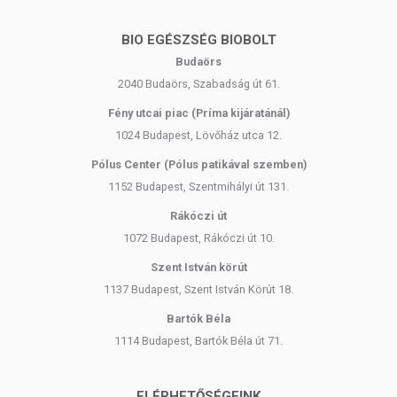
Vegán. Nem tartalmaz állati eredetű összetevőket.
Nem tartalmaz parabént, SLS-t, BHT-t és ásványi olaj alapú
BIO EGÉSZSÉG BIOBOLT
összetevőket.
Budaörs
Nem tartalmaz szintetikus színező- és illatanyagot.
Bőrbarát. Bőrgyógyászati tesztek igazolják kíméletességét.
2040 Budaörs, Szabadság út 61.
Fény utcai piac (Príma kijáratánál)
TOVÁBBI TUDNIVALÓK
1024 Budapest, Lövőház utca 12.
Felhasználási terület: Testápolás - Kiemelten:Test, Láb, Kar,
Pólus Center (Pólus patikával szemben)
Kézfej
1152 Budapest, Szentmihályi út 131.
Természetes: Igen, Naturix által minősített natúrkozmetikum
Vegán: Igen, nem tartalmaz állati eredetű összetevőket
Rákóczi út
Állatkísérlet-mentes: Igen, a késztermék és az alapanyagok
1072 Budapest, Rákóczi út 10.
sem teszteltek állatokon, cruelty-free
Mentes: Parabénmentes, SLS-mentes, BHT-mentes, ásványi
Szent István körút
olaj származék-mentes, színezék-mentes, illatanyag-mentes
1137 Budapest, Szent István Körút 18.
Bőrbarát: Igen, dermatológiailag tesztelt. Bőrgyógyászati
Bartók Béla
vizsgálatok igazolják kíméletességét.
Fenntarthatóság: Igen, a termék PP műanyag tégelye elmosás
1114 Budapest, Bartók Béla út 71.
után helyezhető a szelektív műanyag gyűjtőbe az
újrahasznosítás érdekében. Kartonjai FSC logóval ellátott,
ELÉRHETŐSÉGEINK
újrahasznosított papírból készülnek.