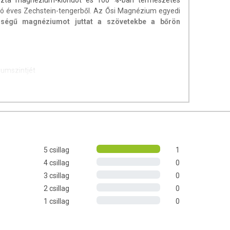
szta magnézium-kloridot és 100 %-ban természetes
ió éves Zechstein-tengerből. Az Ősi Magnézium egyedi
ségű magnéziumot juttat a szövetekbe a bőrön
iumszintjét
yújt
és a védelmet
söket
t a stressz kezelésében
rszövetek képződését
mműködést
5 csillag
1
űködését
4 csillag
0
et
3 csillag
0
ejteket
2 csillag
0
1 csillag
0
ülönösen a fájó ízületekbe és izmokba, hogy növelje a