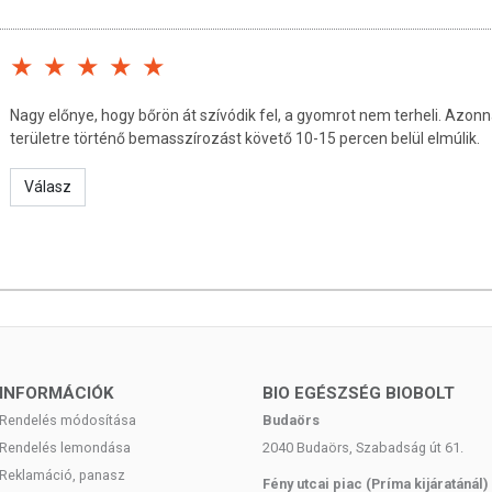
 a sejtjeit. Különösen ajánlott masszázs-kezelésekhez.
 gél egy maradványt hagyhat a bőrön, amelyet kezelés
szabályként körülbelül 6-8 mg/testsúly kg ajánlott. Egy
Nagy előnye, hogy bőrön át szívódik fel, a gyomrot nem terheli. Azonna
0 mg a napi szükséglete (pl.: 6 x 90 = 540 mg). Krónikus
területre történő bemasszírozást követő 10-15 percen belül elmúlik.
dául érzelmi és fizikai stressz, sérülés, megerőltetés
 és szoptató nők esetében a napi szükséglet emelkedik.
Válasz
használat előtt ajánlott lemosni minden testápolót és
ák a magnézium felszívódását. Kerülje a szembe és a
során az érzékenyebb bőrűek viszketést és/vagy enyhe
agas magnézium-klorid tartalom miatt. Ez teljesen
függhet, többek között attól, hogy a test mely részén
gben.
INFORMÁCIÓK
BIO EGÉSZSÉG BIOBOLT
sával elkerülhető ez a hatás, bár ez egyénenként eltérő.
Rendelés módosítása
Budaörs
arról számoltak be, hogy minden egyes használat után
Rendelés lemondása
2040 Budaörs, Szabadság út 61.
lehetőség az Ősi Magnézium Fürdősó használata, amely
Reklamáció, panasz
gy az érzékenyebb bőrűek számára is ajánlott.
Fény utcai piac (Príma kijáratánál)