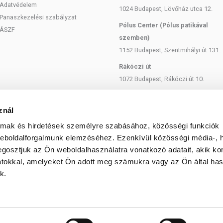
Adatvédelem
1024 Budapest, Lövőház utca 12.
lettől védve, szobahőmérsékleten tárolja!
Panaszkezelési szabályzat
Pólus Center (Pólus patikával
ÁSZF
Cl2), Magnézium-szulfát (MgSo4), Kálium-klorid (KCl),
szemben)
 (CaCl), Bromid ion (Br-), zselésítő anyag
1152 Budapest, Szentmihályi út 131.
ztásra. A termék nem gyógyít betegségeket. A termék nem
Rákóczi út
re szolgál. Betegség esetén használatát konzultálja
1072 Budapest, Rákóczi út 10.
mbejutást. Ne lépje túl az ajánlott napi mennyiséget! Ne
leten! Ne használja a készítményt,
Szent István körút
y allergiás! Ha kiütés jelentkezik, függessze fel
1137 Budapest, Szent István Körút
znál
artandó.
18.
almak és hirdetések személyre szabásához, közösségi funkciók
Bartók Béla
weboldalforgalmunk elemzéséhez. Ezenkívül közösségi média-, h
1114 Budapest, Bartók Béla út 71.
gosztjuk az Ön weboldalhasználatra vonatkozó adatait, akik ko
atokkal, amelyeket Ön adott meg számukra vagy az Ön által ha
k.
© 2025 Minden jog fenntartva egeszsegbolt.hu