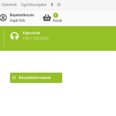
Üzleteink
Ügyfélszolgálat
3 895 Ft
Bejelentkezés
0
Kosár
Saját fiók
Kapcsolat
+36-1-255-0555
Készletinformáció