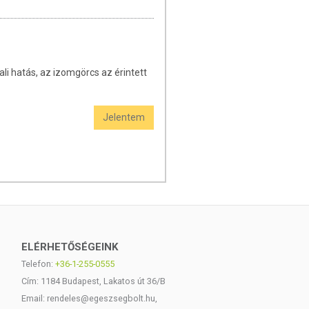
li hatás, az izomgörcs az érintett
Jelentem
ELÉRHETŐSÉGEINK
Telefon:
+36-1-255-0555
Cím: 1184 Budapest, Lakatos út 36/B
Email: rendeles@egeszsegbolt.hu,