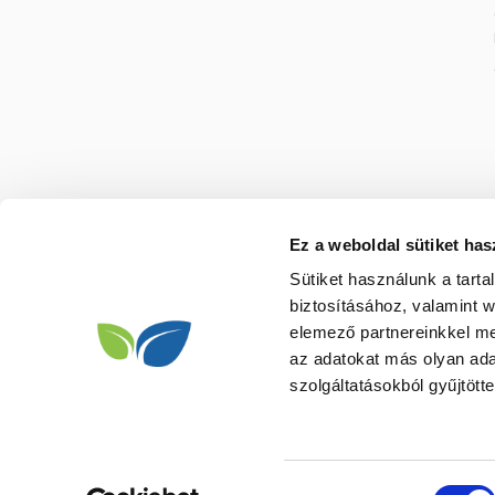
Tárolási feltételek:
Magas hőmérsék
Összetevők:
Magnézium-klorid (Mg
Nátrum-klorid (NaCl), Kálcium-klorid
A termék nem alkalmas belső fogyas
az orvosi kezelés helyettesítésé
kezelőorvosával! Kerülni kell a sze
használja irritált vagy sérült bőrfelü
ha bármelyik összetevőre érzékeny vag
Ez a weboldal sütiket has
a használatát! Gyermekektől elzárva t
Sütiket használunk a tart
biztosításához, valamint 
elemező partnereinkkel me
az adatokat más olyan ad
szolgáltatásokból gyűjtötte
Hozzájárulás