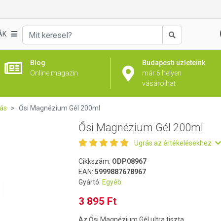
ÁK
Keresés
Blog
Budapesti üzleteink
Online magazin
már 6 helyen
vásárolhat
ás
Ősi Magnézium Gél 200ml
Ősi Magnézium Gél 200ml
Ugrás az értékelésekhez
Cikkszám:
ODP08967
EAN:
5999887678967
Gyártó:
Egyéb
3 895 Ft
Az Ősi Magnézium Gél ultra tiszta