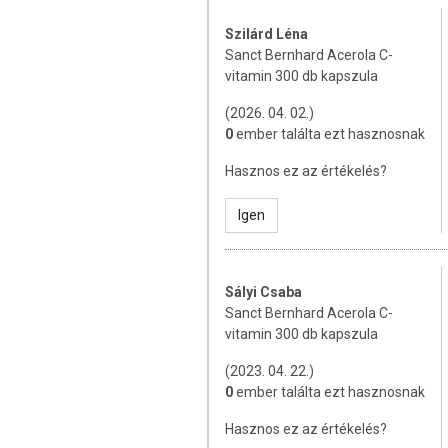
antioxidánsok jelenléte.
Szilárd Léna
ADAGOLÁS
Sanct Bernhard Acerola C-
vitamin 300 db kapszula
Javasolt bevitel: Napi 1 kapszula étkezé
(2026. 04. 02.)
0
ember találta ezt hasznosnak
ÖSSZETEVŐK
Hasznos ez az értékelés?
Acerola kivonat (74%), maltodextrin töltő
csomósodást gátló (zsírsavak magnézium
Igen
1 kapszulában található hatóanyagok:
Acerola-kivonat: 400 mg
Sályi Csaba
C-vitamin: 70 mg (88% NRV)
Sanct Bernhard Acerola C-
NRV: napi beviteli referenciaérté
vitamin 300 db kapszula
TOVÁBBI TUDNIVALÓK
(2023. 04. 22.)
0
ember találta ezt hasznosnak
Tárolás: Gyermekektől elzárva tartandó! F
Hasznos ez az értékelés?
Minőségét megőrzi: Lásd a csomagoláson 