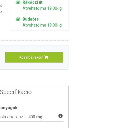
Rákóczi út
mú
Átvehető ma 19:00-ig
az
Budaörs
Átvehető ma 19:00-ig
Kosárba rakom
Specifikáció
óanyagok
Acerola cseresznye
400 mg