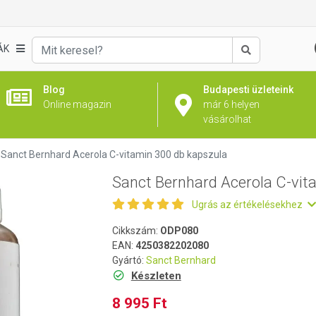
tamin 300 db kapszula
ÁK
Keresés
Blog
Budapesti üzleteink
Online magazin
már 6 helyen
vásárolhat
Sanct Bernhard Acerola C-vitamin 300 db kapszula
Sanct Bernhard Acerola C-vit
Ugrás az értékelésekhez
Cikkszám:
ODP080
EAN:
4250382202080
Gyártó:
Sanct Bernhard
Készleten
8 995 Ft