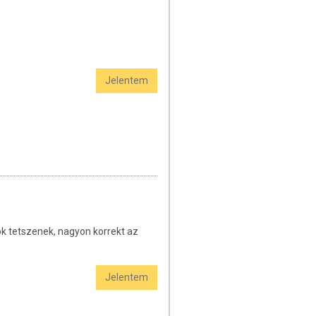
Jelentem
iók tetszenek, nagyon korrekt az
Jelentem