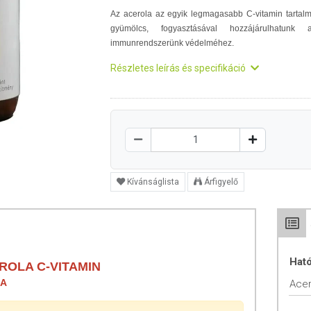
Az acerola az egyik legmagasabb C-vitamin tartal
gyümölcs, fogyasztásával hozzájárulhatunk 
immunrendszerünk védelméhez.
Részletes leírás és specifikáció
Kívánságlista
Árfigyelő
Hat
OLA C-VITAMIN
LA