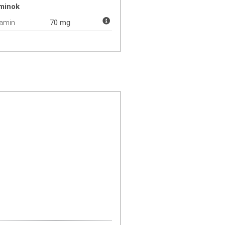
aminok
tamin
70 mg