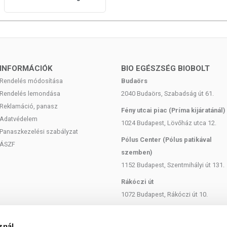
INFORMÁCIÓK
BIO EGÉSZSÉG BIOBOLT
Rendelés módosítása
Budaörs
Rendelés lemondása
2040 Budaörs, Szabadság út 61.
Reklamáció, panasz
Fény utcai piac (Príma kijáratánál)
Adatvédelem
1024 Budapest, Lövőház utca 12.
Panaszkezelési szabályzat
Pólus Center (Pólus patikával
ÁSZF
szemben)
1152 Budapest, Szentmihályi út 131.
Rákóczi út
1072 Budapest, Rákóczi út 10.
Szent István körút
1137 Budapest, Szent István Körút
znál