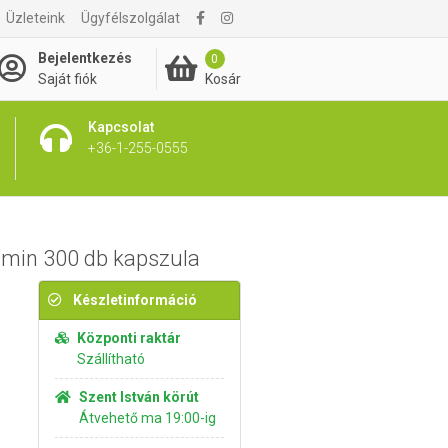
Üzleteink
Ügyfélszolgálat
8 995 Ft
Kosárba rakom
Bejelentkezés
0
Kosár
Saját fiók
Kapcsolat
+36-1-255-0555
amin 300 db kapszula
Készletinformáció
Központi raktár
Szállítható
Szent István körút
Átvehető ma 19:00-ig