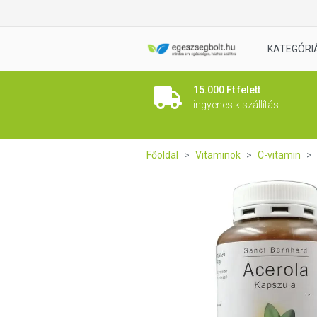
Sanct Bernhard Acerola C-vi
KATEGÓRI
15.000 Ft felett
ingyenes kiszállítás
Főoldal
Vitaminok
C-vitamin