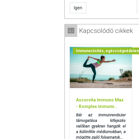
Forgalmazza: ODP Vital Kft.
Igen
Származási hely: Németország
Kapcsolódó cikkek
A termék nem helyettesíti a kiegyensúly
nem gyógyít betegségeket! A termék or
használatát konzultálja kezelőorvosával.
Immunerősítés, egészségvédele
a készítményt, ha az összetevők bármelyi
Ascorvita Immuno Max
- Komplex immunv...
Bár az immunrendszer
támogatása kifejezés
valóban gyakran hangzik el
a különféle médiumokban, a
mögötte zajló folyamatok...