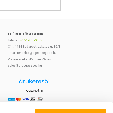
ELÉRHETŐSÉGEINK
Telefon:
+36-1-255-0555
Cím: 1184 Budapest, Lakatos út 36/B
Email: rendeles@egeszsegbolt.hu,
Viszonteladói - Partneri - Sales:
sales@bioegeszseg.hu
Árukereső.hu