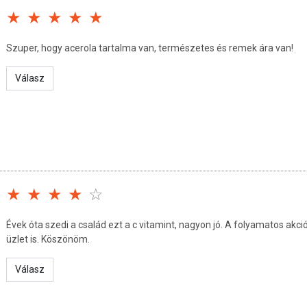
Szuper, hogy acerola tartalma van, természetes és remek ára van!
s közben. Bőséges folyadékkal, szétrágás nélkül fogyassza.
Válasz
anyag, kapszulahéj zselatin, mikrokristályos cellulóz töltőanyag,
sói).
k felnőttek számára
Évek óta szedi a család ezt a c vitamint, nagyon jó. A folyamatos akc
üzlet is. Köszönöm.
Válasz
énytől védett, száraz helyen, 25 °C alatti hőmérsékleten tárolja.
feltüntetett időpontot.