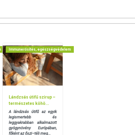
ozott, változatos étrendet és az egészséges életmódot! A termék
vosi kezelés helyettesítésére nem alkalmas! Betegség esetén
 Az ajánlott napi fogyasztási mennyiséget ne lépje túl! Ne szedje
m
Immunerősítés, egészségvédelem
kére érzékeny vagy allergiás! Kisgyermekektől elzárva tartandó!
Lándzsás útifű szirup –
természetes köhö...
A lándzsás útifű az egyik
legismertebb és
leggyakrabban alkalmazott
gyógynövény Európában,
főként az őszi–téli meg...