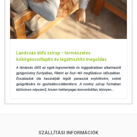
Lándzsás útifű szirup – természetes
köhögéscsillapító és légúttisztító megoldás
A lándzsás útifű az egyik legismertebb és leggyakrabban alkalmazott
gyógynövény Európában, főként az őszi–téli megfázásos időszakban.
Évszázadok óta használják légúti panaszok enyhítésére, sebek
gyógyítására és gyulladáscsökkentésre. A növény szirup formában
különösen népszerű, hiszen hatóanyagai koncentráltan, könnyen...
SZÁLLÍTÁSI INFORMÁCIÓK