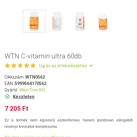
WTN C-vitamin ultra 60db
Ugrás az értékelésekhez
Cikkszám:
WTN0562
EAN:
5999564170562
Gyártó:
Wise Tree Kft.
Készleten
7 205 Ft
Ez a termék nem egyszerű aszkorbinsav, hanem gondosan válogatott
növényi kivonatok komplexuma.