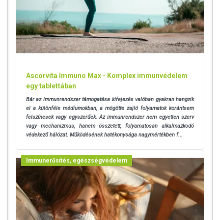
az egészséges életmódot! A termék nem gyógyít betegségeket!
A termék nem az orvosi kezelés helyettesítésére alkalmas!
Betegség esetén használatát beszélje meg kezelőorvosával. Az
ajánlott napi fogyasztási mennyiséget ne lépje túl! Ne szedje a
készítményt, ha az összetevők bármelyikére érzékeny vagy
allergiás! Kisgyermektől elzárva tartandó!
Ascorvita Immuno Max - Komplex immunvédelem
egy tablettában
Bár az immunrendszer támogatása kifejezés valóban gyakran hangzik
el a különféle médiumokban, a mögötte zajló folyamatok korántsem
felszínesek vagy egyszerűek. Az immunrendszer nem egyetlen szerv
vagy mechanizmus, hanem összetett, folyamatosan alkalmazkodó
védekező hálózat. Működésének hatékonysága nagymértékben f...
Immunerősítés, egészségvédelem