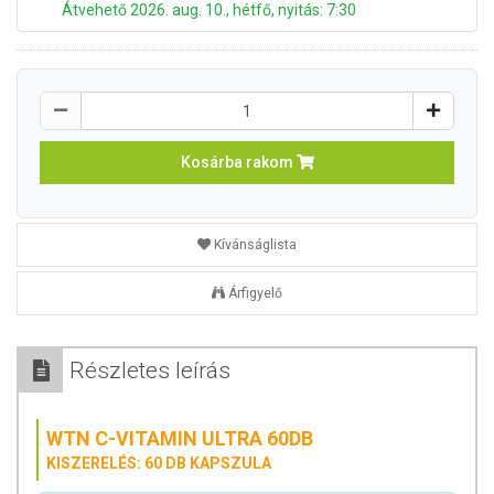
Átvehető 2026. aug. 10., hétfő, nyitás: 7:30
Kosárba rakom
Kívánságlista
Árfigyelő
Részletes leírás
WTN C-VITAMIN ULTRA 60DB
KISZERELÉS:
60 DB KAPSZULA