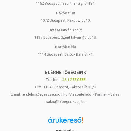
1152 Budapest, Szentmihályi út 131.
Rákóczi út
1072 Budapest, Rákóczi út 10.
Szent István körút
1137 Budapest, Szent István Körút 18.
Bartók Béla
1114 Budapest, Bartók Béla út 71.
ELÉRHETŐSÉGEINK
Telefon:
+36-1-255-0555
Cím: 1184 Budapest, Lakatos út 36/B
Email: rendeles@egeszsegbolt.hu, Viszonteladói - Partneri - Sales:
sales@bioegeszseg.hu
Árukereső.hu