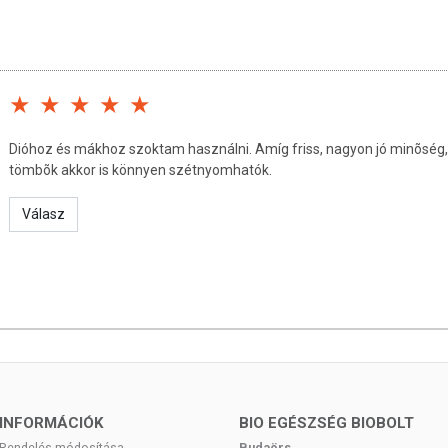
rtandó!
Dióhoz és mákhoz szoktam használni. Amíg friss, nagyon jó minõség, 
tömbõk akkor is könnyen szétnyomhatók.
Válasz
INFORMÁCIÓK
BIO EGÉSZSÉG BIOBOLT
Rendelés módosítása
Budaörs