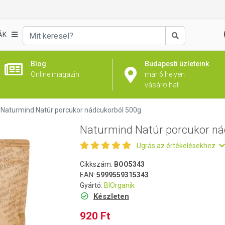
ádcukorból 500g
ÁK
Keresés
Blog
Budapesti üzleteink
Online magazin
már 6 helyen
vásárolhat
Naturmind Natúr porcukor nádcukorból 500g
Naturmind Natúr porcukor ná
Ugrás az értékelésekhez
Cikkszám:
BOO5343
EAN:
5999559315343
Gyártó:
BIOrganik
Készleten
920 Ft