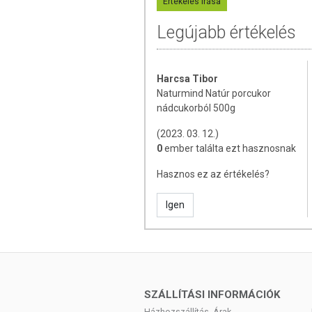
Értékelés írása
allergiás! Kisgyermekektől elzárva ta
Legújabb értékelés
Harcsa Tibor
Naturmind Natúr porcukor
nádcukorból 500g
(2023. 03. 12.)
0
ember találta ezt hasznosnak
Hasznos ez az értékelés?
Igen
SZÁLLÍTÁSI INFORMÁCIÓK
Házhozszállítás, Árak