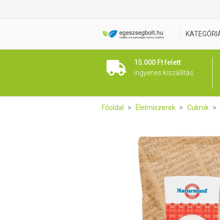
Naturmind Natúr porcukor n
KATEGÓRI
15.000 Ft felett
ingyenes kiszállítás
Főoldal
Élelmiszerek
Cukrok