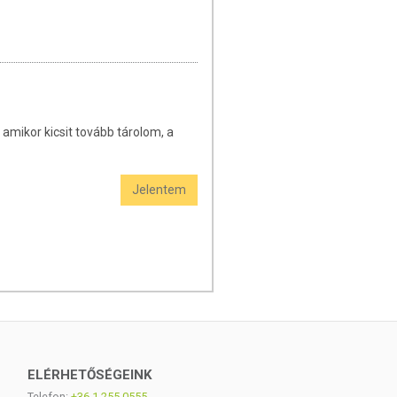
amikor kicsit tovább tárolom, a
Jelentem
ELÉRHETŐSÉGEINK
Telefon:
+36-1-255-0555