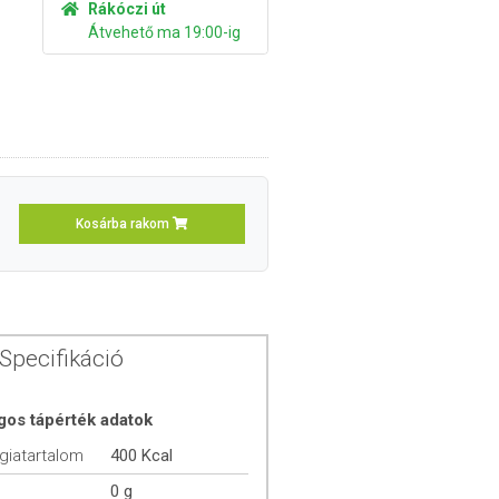
Rákóczi út
Átvehető ma 19:00-ig
Kosárba rakom
Specifikáció
gos tápérték adatok
giatartalom
400 Kcal
0 g