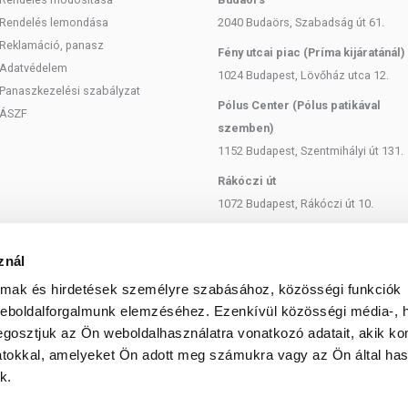
Rendelés lemondása
2040 Budaörs, Szabadság út 61.
Reklamáció, panasz
Fény utcai piac (Príma kijáratánál)
Adatvédelem
1024 Budapest, Lövőház utca 12.
Panaszkezelési szabályzat
Pólus Center (Pólus patikával
ÁSZF
szemben)
1152 Budapest, Szentmihályi út 131.
Rákóczi út
1072 Budapest, Rákóczi út 10.
Szent István körút
1137 Budapest, Szent István Körút
znál
18.
almak és hirdetések személyre szabásához, közösségi funkciók
Bartók Béla
weboldalforgalmunk elemzéséhez. Ezenkívül közösségi média-, h
1114 Budapest, Bartók Béla út 71.
gosztjuk az Ön weboldalhasználatra vonatkozó adatait, akik ko
atokkal, amelyeket Ön adott meg számukra vagy az Ön által ha
k.