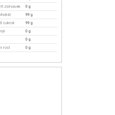
ett zsírsavak
0 g
hidrát
99 g
l cukrok
99 g
rje
0 g
0 g
mi rost
0 g