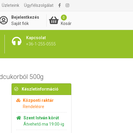
Üzleteink
Ügyfélszolgálat
920 Ft
Kosárba rakom
Bejelentkezés
0
Kosár
Saját fiók
Kapcsolat
+36-1-255-0555
dcukorból 500g
Készletinformáció
Központi raktár
Rendelésre
Szent István körút
Átvehető ma 19:00-ig