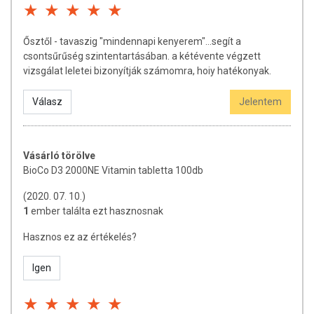
Ősztől - tavaszig "mindennapi kenyerem"...segít a
csontsűrűség szintentartásában. a kétévente végzett
vizsgálat leletei bizonyítják számomra, hoiy hatékonyak.
Válasz
Jelentem
Vásárló törölve
BioCo D3 2000NE Vitamin tabletta 100db
(2020. 07. 10.)
1
ember találta ezt hasznosnak
Hasznos ez az értékelés?
Igen