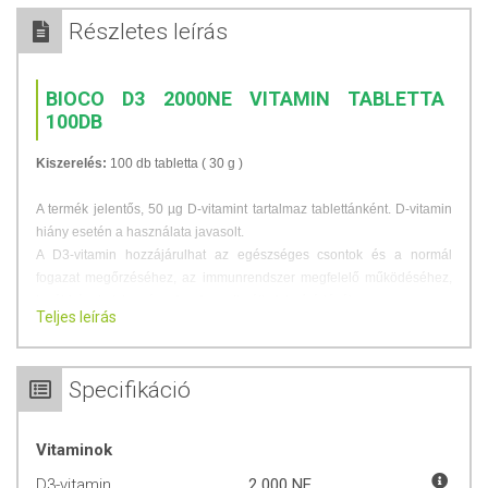
Részletes leírás
BIOCO D3 2000NE VITAMIN TABLETTA
100DB
Kiszerelés:
100 db tabletta ( 30 g )
A termék jelentős, 50 µ​g D-vitamint tartalmaz tablettánként. D-vitamin
hiány esetén a használata javasolt.
A D3-vitamin hozzájárulhat az egészséges csontok és a normál
fogazat megőrzéséhez, az immunrendszer megfelelő működéséhez,
továbbá a kalcium és a foszfor optimális felszívódásához.
Teljes leírás
D-vitamin hiány következményei:
- csontritkulás
Specifikáció
- magas vérnyomás
- súlyos D-vitamin hiány akár meddőséghez is vezethet
- emeli a rák, illetve a szív- és érrendszeri betegségek kockázatát
Vitaminok
Adagolás
: felnőtteknek naponta 1 tablettát ajánlott bő folyadékkal
D3-vitamin
2 000 NE