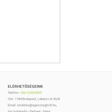
ELÉRHETŐSÉGEINK
Telefon:
+36-1-255-0555
Cím: 1184 Budapest, Lakatos út 36/B
Email: rendeles@egeszsegbolt.hu,
Viszonteladói - Partneri - Sales: