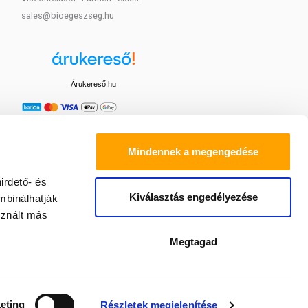
sales@bioegeszseg.hu
Árukereső.hu
Mindennek a megengedése
irdető- és
Kiválasztás engedélyezése
mbinálhatják
sznált más
Megtagad
eting
Részletek megjelenítése