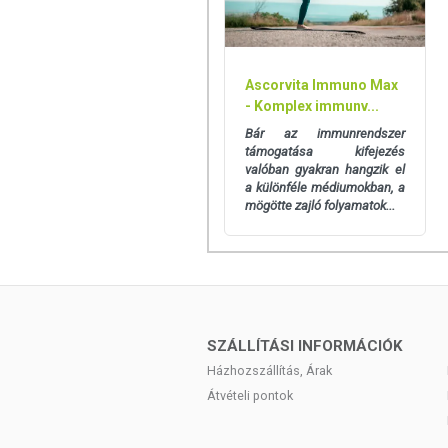
Az Európai Unió érvényes szabályozása
Céljuk a hagyományos étrend kiegészíté
lehetnek, melyek egyénenként eltérhe
tulajdonítható nekik betegségmegelőző v
Ascorvita Immuno Max
Ez a termék nem helyettesíti a kiegyens
- Komplex immunv...
nem alkalmas betegségek gyógyítására v
Bár az immunrendszer
kezelőorvosával. Az ajánlott napi fog
támogatása kifejezés
bármelyikére érzékeny vagy allergiás, ne
valóban gyakran hangzik el
a különféle médiumokban, a
mögötte zajló folyamatok...
SZÁLLÍTÁSI INFORMÁCIÓK
Házhozszállítás, Árak
Átvételi pontok