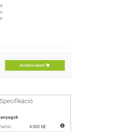
lő
s
or
Kosárba rakom
Specifikáció
óanyagok
itamin
4 000 NE