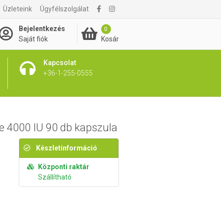
Üzleteink
Ügyfélszolgálat
3 395 Ft
Kosárba rakom
Bejelentkezés
0
Kosár
Saját fiók
Kapcsolat
+36-1-255-0555
e 4000 IU 90 db kapszula
Készletinformáció
Központi raktár
Szállítható