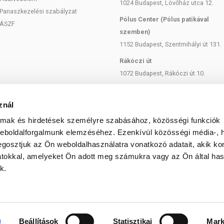
1024 Budapest, Lövőház utca 12.
Panaszkezelési szabályzat
Pólus Center (Pólus patikával
ÁSZF
szemben)
1152 Budapest, Szentmihályi út 131.
Rákóczi út
1072 Budapest, Rákóczi út 10.
Szent István körút
1137 Budapest, Szent István Körút
znál
18.
almak és hirdetések személyre szabásához, közösségi funkciók
Bartók Béla
weboldalforgalmunk elemzéséhez. Ezenkívül közösségi média-, h
gosztjuk az Ön weboldalhasználatra vonatkozó adatait, akik ko
1114 Budapest, Bartók Béla út 71.
atokkal, amelyeket Ön adott meg számukra vagy az Ön által ha
k.
© 2025 Minden jog fenntartva egeszsegbolt.hu
Beállítások
Statisztikai
Mark