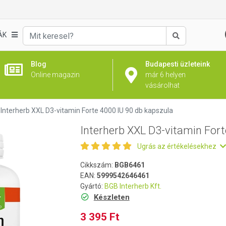
te 4000 IU 90 db kapszula
ÁK
Keresés
Blog
Budapesti üzleteink
Online magazin
már 6 helyen
vásárolhat
Interherb XXL D3-vitamin Forte 4000 IU 90 db kapszula
Interherb XXL D3-vitamin Fort
Ugrás az értékelésekhez
Cikkszám:
BGB6461
EAN:
5999542646461
Gyártó:
BGB Interherb Kft.
Készleten
3 395 Ft