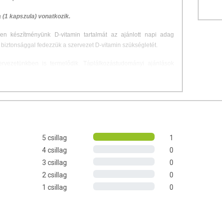
 (1 kapszula) vonatkozik.
en készítményünk D-vitamin tartalmát az ajánlott napi adag
iztonsággal fedezzük a szervezet D-vitamin szükségletét.
rvezetünkben is termelődik. Táplálkozástudományi ajánlások
kban, egyoldalú táplálkozás esetén, valamint idősebb korban
gát mesterségesen is kiegészíteni.
ünk megőrzését? A D3-vitamin hozzájárul...
ködéséhez,
mál fogazat fenntartásához,
5 csillag
1
sznosulásához, továbbá az
4 csillag
0
rtásához.
3 csillag
0
2 csillag
0
1 csillag
0
őszer (glicerin), víz, kolekalciferol.
 D-vitamin.