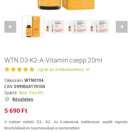
Previous
Next
WTN D3-K2-A-Vitamin csepp 20ml
Ugrás az értékelésekhez
Cikkszám:
WTN0104
EAN:
5999564170104
Gyártó:
Wise Tree Kft.
Készleten
5 690 Ft
A zsírban oldódó D3-, K2- és A-vitaminok hatékonyan segítik egymás
felszívódását és hasznosulását a szervezetben.