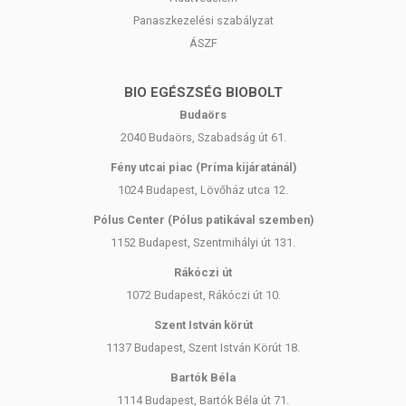
Tárolás:
Száraz, hűvös helyen, gyermekektől elzárva.
Panaszkezelési szabályzat
ÁSZF
Forgalmazó:
Wise Tree Kft.
Az étrend-kiegészítők az érvényben levő európai uniós
BIO EGÉSZSÉG BIOBOLT
szabályozás szerint élelmiszereknek minősülnek, amelyek a
Budaörs
hagyományos étrend kiegészítését szolgálják, és koncentrált
formában tartalmaznak tápanyagokat. Bár az étrend-
2040 Budaörs, Szabadság út 61.
kiegészítők kedvező élettani hatással rendelkezhetnek, amely
Fény utcai piac (Príma kijáratánál)
egyénenként eltérő lehet, jelölésük, megjelenítésük és
1024 Budapest, Lövőház utca 12.
reklámozásuk során nem engedélyezett a készítményeknek
betegséget megelőző vagy gyógyító hatást tulajdonítani.
Pólus Center (Pólus patikával szemben)
1152 Budapest, Szentmihályi út 131.
A termék nem helyettesíti a kiegyensúlyozott, vegyes étrendet és
az egészséges életmódot! A termék nem gyógyít betegségeket!
Rákóczi út
A termék nem az orvosi kezelés helyettesítésére alkalmas!
1072 Budapest, Rákóczi út 10.
Betegség esetén használatát beszélje meg kezelőorvosával. Az
ajánlott napi fogyasztási mennyiséget ne lépje túl! Ne szedje a
Szent István körút
készítményt, ha az összetevők bármelyikére érzékeny vagy
1137 Budapest, Szent István Körút 18.
allergiás! Kisgyermektől elzárva tartandó!
Bartók Béla
1114 Budapest, Bartók Béla út 71.