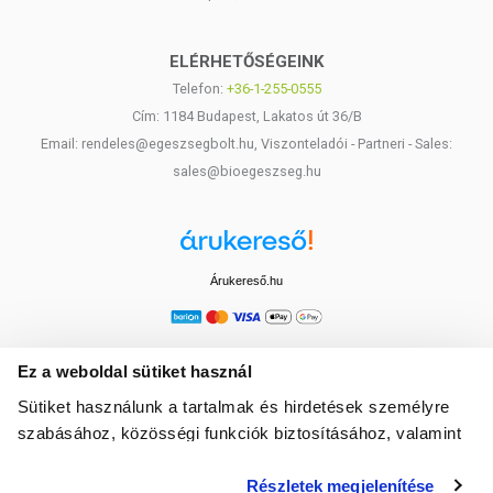
ELÉRHETŐSÉGEINK
Telefon:
+36-1-255-0555
Cím: 1184 Budapest, Lakatos út 36/B
Email: rendeles@egeszsegbolt.hu, Viszonteladói - Partneri - Sales:
sales@bioegeszseg.hu
Árukereső.hu
Ez a weboldal sütiket használ
Sütiket használunk a tartalmak és hirdetések személyre
szabásához, közösségi funkciók biztosításához, valamint
weboldalforgalmunk elemzéséhez. Ezenkívül közösségi
Részletek megjelenítése
média-, hirdető- és elemező partnereinkkel megosztjuk az