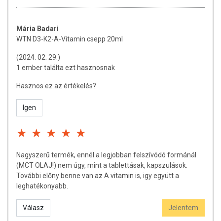
feltöltött D-vitamin raktárak folyamatosan
csökkennek. Tél végére a lakosság jelentős részénél a
D-vitamin szint kórosan alacsonnyá válik. Az
Mária Badari
északabbra élők hangulatváltozása a D-vitamin szint
WTN D3-K2-A-Vitamin csepp 20ml
mozgásával gyanús összefüggést mutat: a nyári jó
(2024. 02. 29.)
hangulat még ősszel is kitart egy darabig, de a tél
1
ember találta ezt hasznosnak
végét és a tavasz elejét testileg-lelkileg mindenki
nehezebben viseli. A jellegzetes kora tavaszi
Hasznos ez az értékelés?
fáradtság is sokak szerint a szervezet alacsony D-
vitamin szintjének köszönhető.
Igen
A szervezet védekezőképességének gyengülése:
a
téli, kora tavaszi hónapokban jellemző alacsony D-
vitamin szint hozzájárulhat a különböző fertőzések,
gyulladásos megbetegedések gyakoribb
előfordulásához.
Nagyszerű termék, ennél a legjobban felszívódó formánál
Időskori szellemi hanyatlás:
feltételezések szerint
(MCT OLAJ!) nem úgy, mint a tablettásak, kapszulások.
az időskorúakra jellemző D-vitamin hiány
További előny benne van az A vitamin is, igy együtt a
hozzájárulhat a szellemi képességek romlásához, a
leghatékonyabb.
demenciához és az Alzheimer-kórhoz.
Válasz
Jelentem
D-vitamin, D3-vitamin, D2-vitamin, K-vitamin, K1-vitamin,