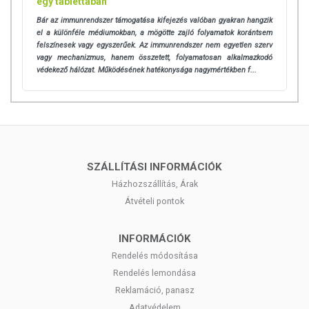
egy tablettában
A zsírban oldódó vitaminok bőrön keresztül is kiválóan
Bár az immunrendszer támogatása kifejezés valóban gyakran hangzik
felszívódnak, sőt. Ezért bőrre juttatva is biztonsággal
el a különféle médiumokban, a mögötte zajló folyamatok korántsem
adagolható.
felszínesek vagy egyszerűek. Az immunrendszer nem egyetlen szerv
vagy mechanizmus, hanem összetett, folyamatosan alkalmazkodó
Ne felejtsük, hogy egyes vitaminok, ásványi anyagok
védekező hálózat. Működésének hatékonysága nagymértékben f...
hatékonyabban működnek együtt, és ételeink is több
komponensből állnak. Általában pont azokat az
összetevőket tartalmazzák, abban az arányban, amelyek
jobb felszívódást eredményeznek.
ÖSSZETEVŐK
SZÁLLÍTÁSI INFORMÁCIÓK
MCT olaj (kókusz- és pálmaolajból), D3 vitamin
Házhozszállítás, Árak
(kolekalciferol), K2-vitamin (>95% transz menakinon-7), E-
Átvételi pontok
vitamin (alfa, béta, gamma, delta tokoferolok), A-vitamin
(retinil-palmitát).
INFORMÁCIÓK
EGYÉB INFORMÁCIÓK
Rendelés módosítása
Rendelés lemondása
Minőségét megőrzi:
Lásd a csomagoláson feltüntetett
Reklamáció, panasz
időpontot.
Adatvédelem