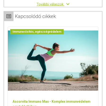
K2-vitamin – miben különböznek?
További válaszok
A D-vitamin és a K-vitamin egyaránt zsírban oldódó
vitaminok, melyekhez a szervezet többféle forrásból jut
Kapcsolódó cikkek
hozzá. A D-vitamin nagyobb része a napsütés hatására a
bőrben termelődik – ez a D2-vitamin, míg az élelmiszerek
révén D3-vitamin kerül a szervezetbe. Minden D-vitamin
Immunerősítés, egészségvédelem
tabletta, illetve egyéb D-vitamin készítmény, így a D3-vitamin
csepp is, az utóbbi, a táplálkozás során a szervezetbe kerülő
D3-vitamint pótolja.
A K-vitaminnak is több formája van: a mindennapi
táplálkozás során főként a zöld leveles zöldségekből jutunk
a K1-vitaminhez, míg a K2-vitaminhoz a bélbaktériumok
segítik a hozzáférést.
WTN D3-K2-A-vitamin komplex használati útmutató:
Felnőtteknek: 12 csepp
Gyermekeknek (12-15 év): 6-10 csepp
Gyermekeknek (1-12 év): 4-5 csepp
Gyermekeknek (1 éves kor alatt): 3 csepp
Ascorvita Immuno Max - Komplex immunvédelem