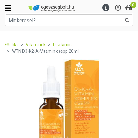
0
Kere
Főoldal
Vitaminok
D-vitamin
WTN D3-K2-A-Vitamin csepp 20ml