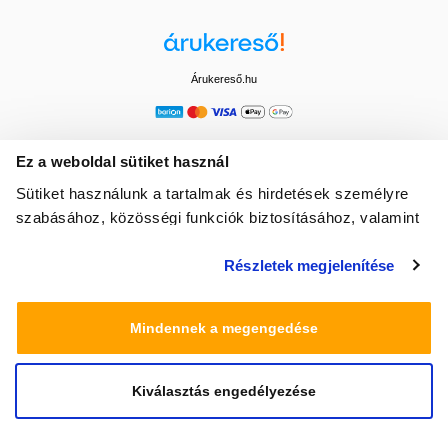
Árukereső.hu
Ez a weboldal sütiket használ
Sütiket használunk a tartalmak és hirdetések személyre
szabásához, közösségi funkciók biztosításához, valamint
weboldalforgalmunk elemzéséhez. Ezenkívül közösségi
Részletek megjelenítése
média-, hirdető- és elemező partnereinkkel megosztjuk az
Ön weboldalhasználatra vonatkozó adatait, akik
kombinálhatják az adatokat más olyan adatokkal,
Mindennek a megengedése
amelyeket Ön adott meg számukra vagy az Ön által
használt más szolgáltatásokból gyűjtöttek.
Kiválasztás engedélyezése
© 2025 Minden jog fenntartva egeszsegbolt.hu