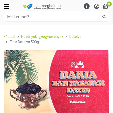
0
Kere
Főoldal
Növények, gyógynövények
Datolya
Friss Datolya 500g