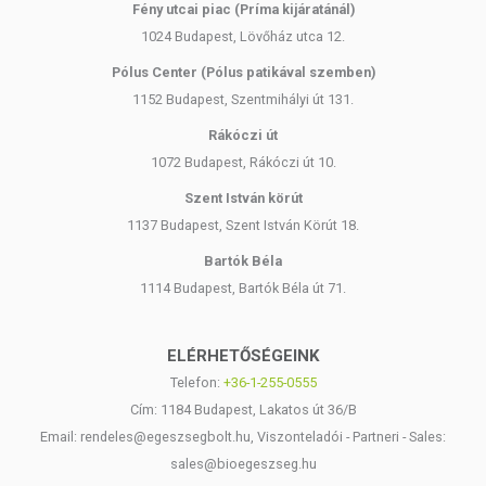
Fény utcai piac (Príma kijáratánál)
1024 Budapest, Lövőház utca 12.
Pólus Center (Pólus patikával szemben)
1152 Budapest, Szentmihályi út 131.
Rákóczi út
1072 Budapest, Rákóczi út 10.
Szent István körút
1137 Budapest, Szent István Körút 18.
Bartók Béla
1114 Budapest, Bartók Béla út 71.
ELÉRHETŐSÉGEINK
Telefon:
+36-1-255-0555
Cím: 1184 Budapest, Lakatos út 36/B
Email: rendeles@egeszsegbolt.hu, Viszonteladói - Partneri - Sales:
sales@bioegeszseg.hu