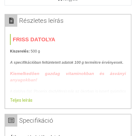
Részletes leírás
FRISS DATOLYA
Kiszerelés:
500 g
A specifikációban feltüntetett adatok 100 g termékre érvényesek.
Kiemelkedően gazdag vitaminokban és ásványi
anyagokban!
A datolya (lat. Phoenix dactylifera) már az ókorban is ismert gyümölcs
volt – írásos emlékek maradtak fenn róla az időszámításunk előtti
Teljes leírás
Mezopotámiából, és a Biblia is többször említi.
A datolyapálma magas, csaknem száratlan pálmafa. Szárnyalt levelei
Specifikáció
vannak, melyek tövén redőzöttek, virágbuzogánya a levéltőből nő ki,
virágzata kétlaki. A datolya magas természetes cukortartalommal bír,
emellett tartalmaz
B-vitamint, kalciumot, magnéziumot, foszfort,