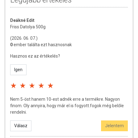
TOVÁBBI TUDNIVALÓK
A termék nem tartalmaz hozzáadott cukrot.
Deákné Edit
Tárolás:
Friss Datolya 500g
Száraz, hűvös helyen tartandó.
Származási hely:
(2026. 06. 07.)
Irán
0
ember találta ezt hasznosnak
Forgalmazza:
Paleocentrum Kft.
Hasznos ez az értékelés?
Az oldalon található információk folyamatosan frissülnek, törekszünk a
Igen
naprakészségre. Azonban kérjük, vegye figyelembe, hogy a
webshopon szereplő adatok (fotók, tápérték-, összetétel-, és allergén
információk) csupán tájékoztató jellegűek, a tényleges értékek az
élelmiszerek természetéből adódóan eltérhetnek. A legfrissebb,
aktuális információkat mindig a termék csomagolásán találja meg.
Nem 5-öst hanem 10-est adnék erre a termékre. Nagyon
finom. Oly annyira, hogy már el is fogyott.fogok még belőle
rendelni.
Válasz
Jelentem