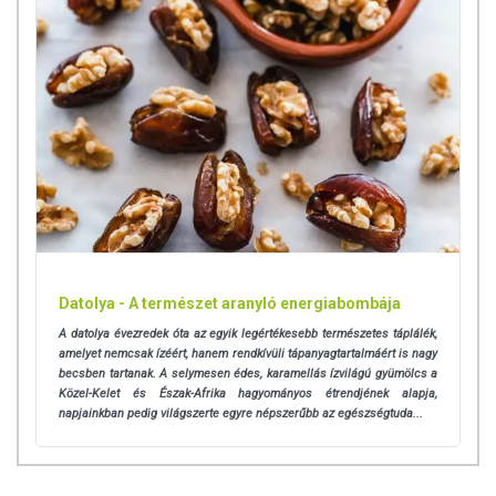
Datolya - A természet aranyló energiabombája
A datolya évezredek óta az egyik legértékesebb természetes táplálék,
amelyet nemcsak ízéért, hanem rendkívüli tápanyagtartalmáért is nagy
becsben tartanak. A selymesen édes, karamellás ízvilágú gyümölcs a
Közel-Kelet és Észak-Afrika hagyományos étrendjének alapja,
napjainkban pedig világszerte egyre népszerűbb az egészségtuda...