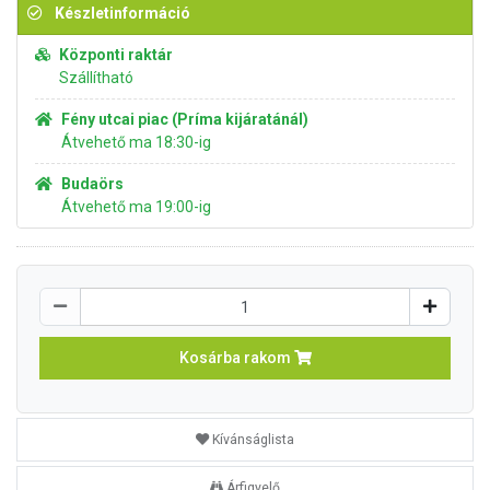
Készletinformáció
Központi raktár
Szállítható
Fény utcai piac (Príma kijáratánál)
Átvehető ma 18:30-ig
Budaörs
Átvehető ma 19:00-ig
Kosárba rakom
Kívánságlista
Árfigyelő