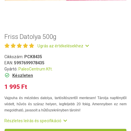
Friss Datolya 500g
Ugrás az értékelésekhez
Cikkszám:
PCK8435
EAN:
5997699978435
Gyártó:
PaleoCentrum Kft.
Készleten
1 995 Ft
Vajpuha és mézédes datolya, tartósítószertől mentesen! Tárolja napfénytől
védett, hűvös és száraz helyen, legfeljebb 20 fokig. Amennyiben ez nem
megoldható, javasolt a hűtőszekrényben tárolni!
Részletes leírás és specifikáció