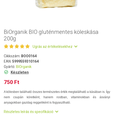
BiOrganik BIO gluténmentes köleskása
200g
Ugrás az értékelésekhez
Cikkszám:
BOO0164
EAN:
5999559310164
Gyártó:
BIOrganik
Készleten
750 Ft
A kölesben található összes természetes érték megtalálható a kásában is. Így
nem csupán köretként, hanem rostban, vitaminokban és ásványi
anyagokban gazdag reggeliként is fogyasztható.
Részletes leírás és specifikáció