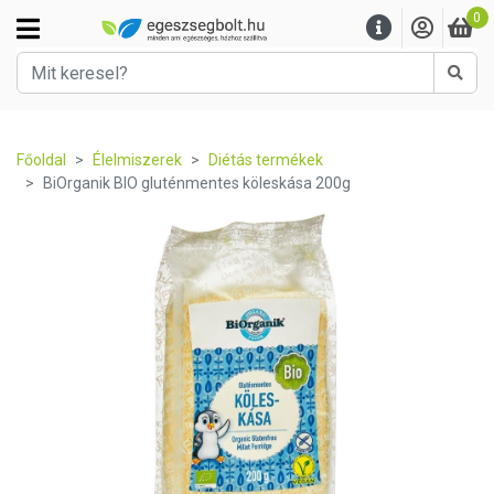
0
Kere
Főoldal
Élelmiszerek
Diétás termékek
BiOrganik BIO gluténmentes köleskása 200g