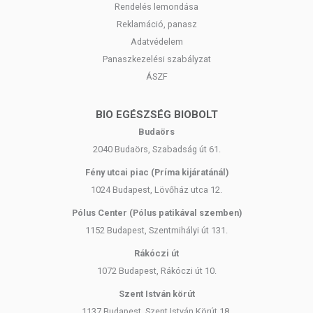
Rendelés lemondása
Reklamáció, panasz
Adatvédelem
Panaszkezelési szabályzat
ÁSZF
BIO EGÉSZSÉG BIOBOLT
Budaörs
2040 Budaörs, Szabadság út 61.
Fény utcai piac (Príma kijáratánál)
1024 Budapest, Lövőház utca 12.
Pólus Center (Pólus patikával szemben)
1152 Budapest, Szentmihályi út 131.
Rákóczi út
1072 Budapest, Rákóczi út 10.
Szent István körút
1137 Budapest, Szent István Körút 18.