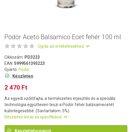
Pödör Aceto Balsamico Ecet fehér 100 ml
Ugrás az értékelésekhez
Cikkszám:
PD3223
EAN:
5999561393223
Gyártó:
Pödör
Készleten
2 470 Ft
Az egyedi szőlőfajta, a természetes erjesztés és a speciális
technológia együttesen teszi a Pödör fehér balzsamecetét
különlegesebbé. (Savtartalom: 5%)
Részletes leírás és specifikáció
Készletinformáció