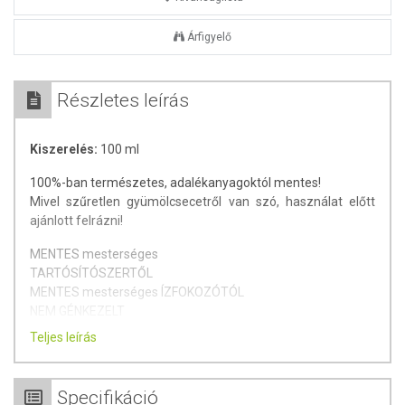
Árfigyelő
Részletes leírás
Kiszerelés:
100 ml
100%-ban természetes, adalékanyagoktól mentes!
Mivel szűretlen gyümölcsecetről van szó, használat előtt
ajánlott felrázni!
MENTES mesterséges
TARTÓSÍTÓSZERTŐL
MENTES mesterséges ÍZFOKOZÓTÓL
NEM GÉNKEZELT
GLUTÉNMENTES
Teljes leírás
LAKTÓZMENTES
VEGÁN
Specifikáció
A Pödör fehér balzsamecet különlegességét az egyedi