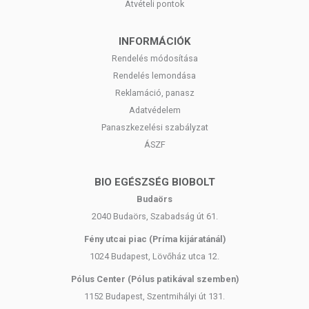
Kisgyermekektől elzárva tartandó!
Átvételi pontok
INFORMÁCIÓK
Rendelés módosítása
Rendelés lemondása
Reklamáció, panasz
Adatvédelem
Panaszkezelési szabályzat
ÁSZF
BIO EGÉSZSÉG BIOBOLT
Budaörs
2040 Budaörs, Szabadság út 61.
Fény utcai piac (Príma kijáratánál)
1024 Budapest, Lövőház utca 12.
Pólus Center (Pólus patikával szemben)
1152 Budapest, Szentmihályi út 131.