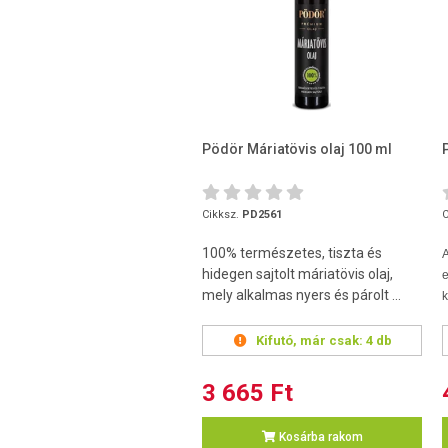
Pödör Máriatövis olaj 100 ml
Cikksz.
PD2561
C
100% természetes, tiszta és
hidegen sajtolt máriatövis olaj,
mely alkalmas nyers és párolt ...
k
Kifutó, már csak:
4 db
3 665 Ft
Kosárba rakom