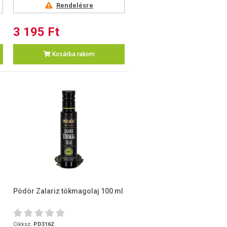
Rendelésre
3 195 Ft
Kosárba rakom
Pödör Zalariz tökmagolaj 100 ml
Cikksz.
PD3162