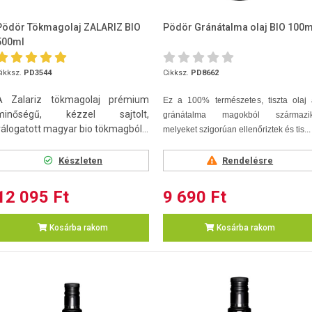
Pödör Tökmagolaj ZALARIZ BIO
Pödör Gránátalma olaj BIO 100m
500ml
ikksz.
PD3544
Cikksz.
PD8662
A Zalariz tökmagolaj prémium
Ez a 100% természetes, tiszta olaj 
minőségű, kézzel sajtolt,
gránátalma magokból származik
válogatott magyar bio tökmagból...
melyeket szigorúan ellenőriztek és tis...
Készleten
Rendelésre
12 095 Ft
9 690 Ft
Kosárba rakom
Kosárba rakom