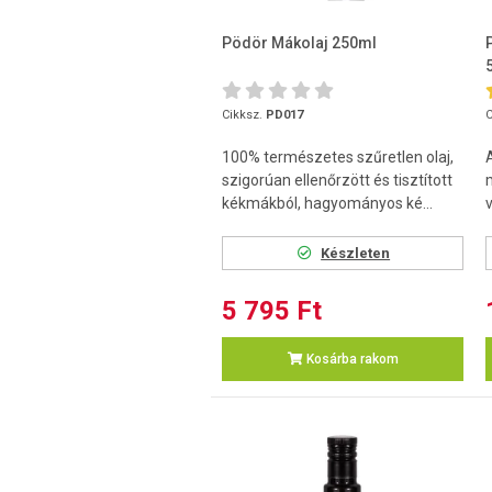
Pödör Mákolaj 250ml
Cikksz.
PD017
C
100% természetes szűretlen olaj,
szigorúan ellenőrzött és tisztított
kékmákból, hagyományos ké...
Készleten
5 795 Ft
Kosárba rakom