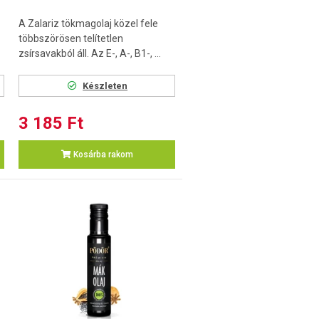
A Zalariz tökmagolaj közel fele
többszörösen telítetlen
zsírsavakból áll. Az E-, A-, B1-, ...
Készleten
3 185 Ft
Kosárba rakom