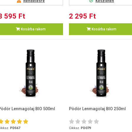
Rendelésre
Készleten
3 595 Ft
2 295 Ft
Kosárba rakom
Kosárba rakom
Pödör Lenmagolaj BIO 500ml
Pödör Lenmagolaj BIO 250ml
ikksz.
PD567
Cikksz.
PD079