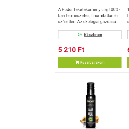
A Pödör feketekömény olaj 100%-
ban természetes, finomítatlan és
szűretlen. Az ökológiai gazdasá...
s
Készleten
5 210 Ft
Kosárba rakom