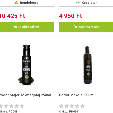
Rendelésre
Készleten
10 425 Ft
4 950 Ft
Kosárba rakom
Kosárba rakom
Pödör Stájer Tökmagolaj 250ml
Pödör Mákolaj 500ml
ikksz.
PD048
Cikksz.
PD024