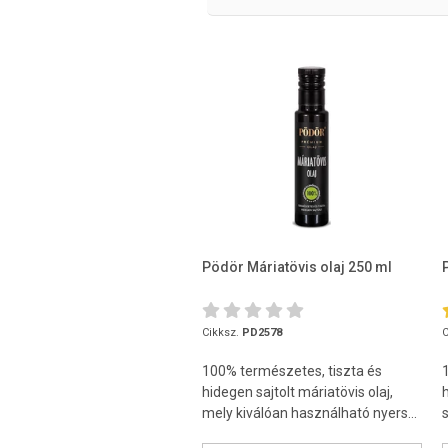
Pödör Máriatövis olaj 250 ml
Cikksz.
PD2578
C
100% természetes, tiszta és
hidegen sajtolt máriatövis olaj,
mely kiválóan használható nyers...
s