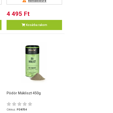
Rendelésre
4 495 Ft
Kosárba rakom
Pödör Mákliszt 450g
Cikksz.
PD8754