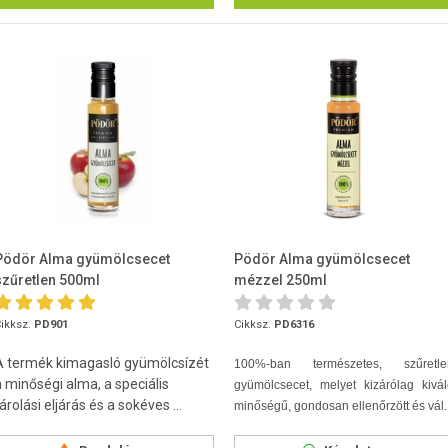
Pödör Alma gyümölcsecet
Pödör Alma gyümölcsecet
szűretlen 500ml
mézzel 250ml
ikksz.
PD901
Cikksz.
PD6316
A termék kimagasló gyümölcsízét
100%-ban természetes, szűretle
a minőségi alma, a speciális
gyümölcsecet, melyet kizárólag kivá
árolási eljárás és a sokéves ...
minőségű, gondosan ellenőrzött és vál..