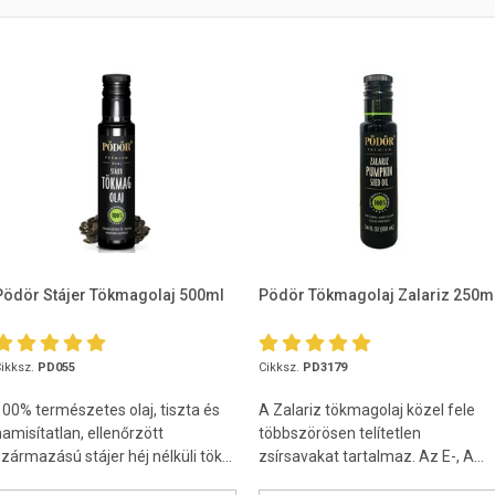
Pödör Stájer Tökmagolaj 500ml
Pödör Tökmagolaj Zalariz 250m
ikksz.
PD055
Cikksz.
PD3179
100% természetes olaj, tiszta és
A Zalariz tökmagolaj közel fele
hamisítatlan, ellenőrzött
többszörösen telítetlen
zármazású stájer héj nélküli tök...
zsírsavakat tartalmaz. Az E-, A...