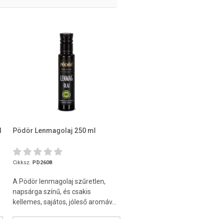
l
Pödör Lenmagolaj 250 ml
Cikksz.
PD2608
A Pödör lenmagolaj szűretlen,
napsárga színű, és csakis
kellemes, sajátos, jóleső aromáv...