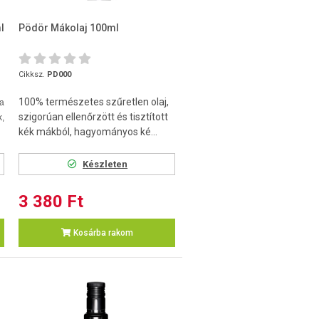
l
Pödör Mákolaj 100ml
Cikksz.
PD000
100% természetes szűretlen olaj,
a
szigorúan ellenőrzött és tisztított
,
kék mákból, hagyományos ké...
Készleten
3 380 Ft
Kosárba rakom