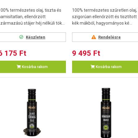
100% természetes olaj, tiszta és
100% természetes szűretlen olaj,
hamisítatlan, ellenőrzött
szigorúan ellenőrzött és tisztított
zármazású stájer héj nélküli tök...
kék mákból, hagyományos ké...
Készleten
Rendelésre
6 175 Ft
9 495 Ft
Kosárba rakom
Kosárba rakom