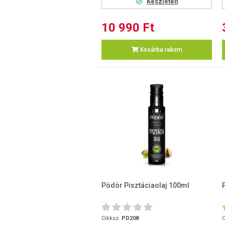
Készleten
10 990 Ft
Kosárba rakom
Pödör Pisztáciaolaj 100ml
Cikksz.
PD208
C