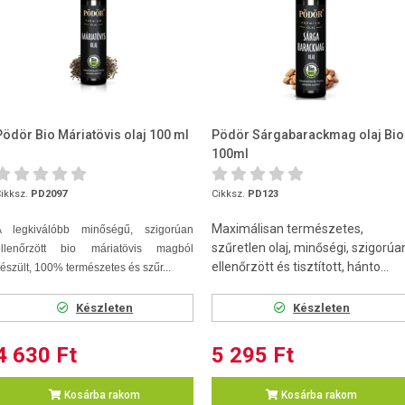
Pödör Bio Máriatövis olaj 100 ml
Pödör Sárgabarackmag olaj Bio
100ml
ikksz.
PD2097
Cikksz.
PD123
Maximálisan természetes,
A legkiválóbb minőségű, szigorúan
szűretlen olaj, minőségi, szigorúa
ellenőrzött bio máriatövis magból
ellenőrzött és tisztított, hánto...
észült, 100% természetes és szűr...
Készleten
Készleten
4 630 Ft
5 295 Ft
Kosárba rakom
Kosárba rakom