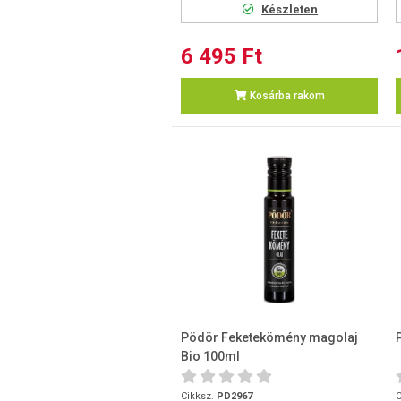
Készleten
6 495 Ft
Kosárba rakom
Pödör Feketekömény magolaj
Bio 100ml
Cikksz.
PD2967
C