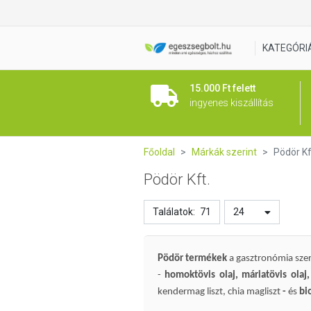
KATEGÓRI
15.000 Ft felett
ingyenes kiszállítás
Főoldal
Márkák szerint
Pödör Kf
Pödör Kft.
Találatok:
71
24
Pödör termékek
a gasztronómia sze
-
homoktövis olaj, máriatövis olaj,
kendermag liszt, chia magliszt
-
és
bi