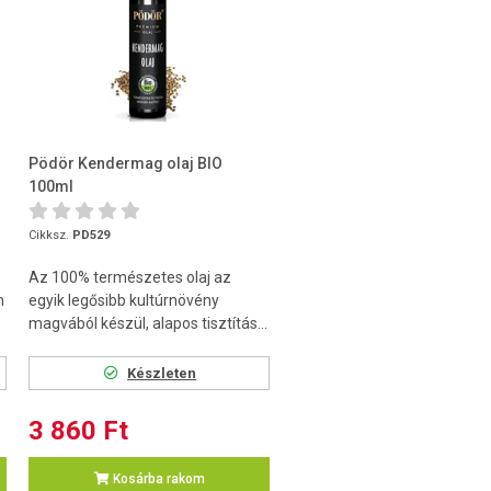
Pödör Kendermag olaj BIO
100ml
Cikksz.
PD529
Az 100% természetes olaj az
n
egyik legősibb kultúrnövény
magvából készül, alapos tisztítás...
Készleten
3 860 Ft
Kosárba rakom