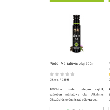
Pödör Máriatövis olaj 500ml
Cikksz.
PD2585
C
100%-ban tiszta, hidegen sajtolt,
szűretlen máriatövis olaj. Alkalmas
t
étkezési és gyógyászati célokra eg...