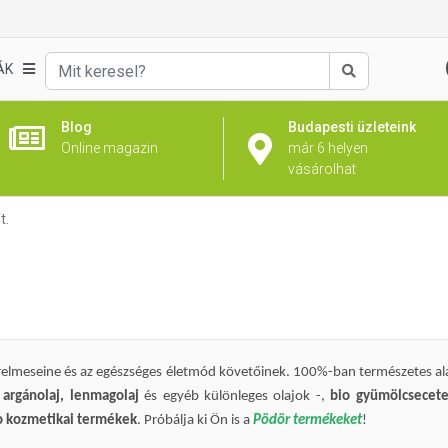
ÁK
Keresés
Blog
Budapesti üzleteink
Online magazin
már 6 helyen
vásárolhat
t.
relmeseine és az egészséges életmód követőinek. 100%-ban természetes a
 argánolaj, lenmagolaj
és egyéb különleges olajok -,
bio gyümölcsecet
o kozmetikai termékek
. Próbálja ki Ön is a
Pödör termékeket
!