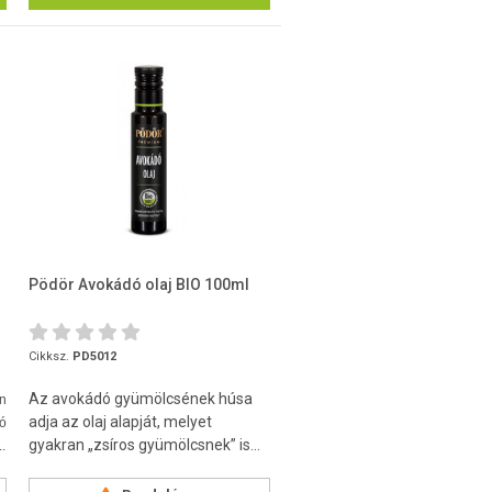
Pödör Avokádó olaj BIO 100ml
Cikksz.
PD5012
Az avokádó gyümölcsének húsa
n
adja az olaj alapját, melyet
ló
gyakran „zsíros gyümölcsnek” is...
.