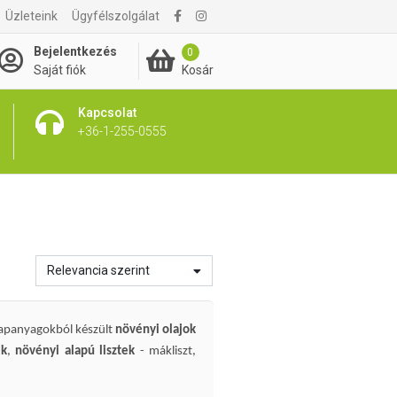
Üzleteink
Ügyfélszolgálat
Bejelentkezés
0
Kosár
Saját fiók
Kapcsolat
+36-1-255-0555
Relevancia szerint
lapanyagokból készült
növényi olajok
ek
,
növényi alapú lisztek
- mákliszt,