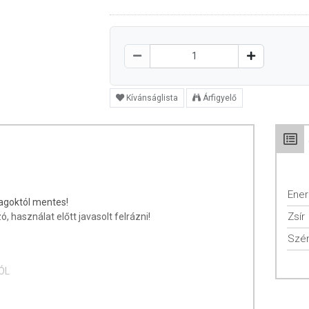
Kívánságlista
Árfigyelő
Ener
agoktól mentes!
Zsír
, használat előtt javasolt felrázni!
Szén
ÓL