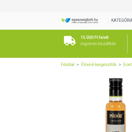
Pödör Aceto Balsamico Ecet 
KATEGÓRI
15.000 Ft felett
ingyenes kiszállítás
Főoldal
Étrend-kiegészítők
Ecet