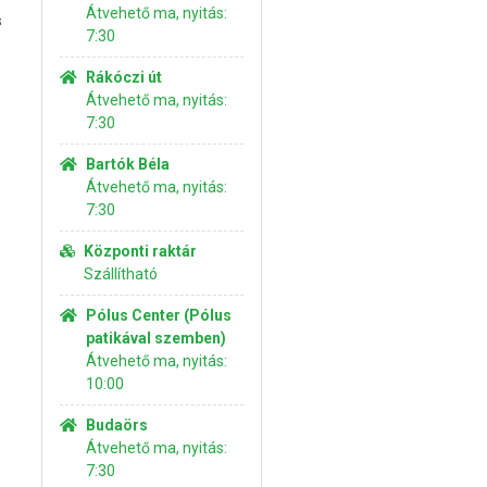
Átvehető ma, nyitás:
s
7:30
Rákóczi út
Átvehető ma, nyitás:
7:30
Bartók Béla
Átvehető ma, nyitás:
7:30
Központi raktár
Szállítható
Pólus Center (Pólus
patikával szemben)
Átvehető ma, nyitás:
10:00
Budaörs
Átvehető ma, nyitás:
7:30