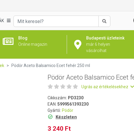
fehér 250 ml
ÁK
Keresés
Blog
Budapesti üzleteink
Online magazin
már 6 helyen
vásárolhat
ek
Pödör Aceto Balsamico Ecet fehér 250 ml
Pödör Aceto Balsamico Ecet f
Ugrás az értékelésekhez
Cikkszám:
PD3230
EAN:
5999561393230
Gyártó:
Pödör
Készleten
3 240 Ft