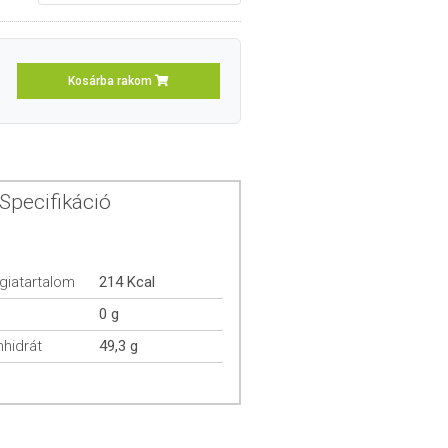
Kosárba rakom
Specifikáció
giatartalom
214 Kcal
0 g
hidrát
49,3 g