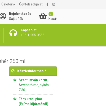
Üzleteink
Ügyfélszolgálat
3 240 Ft
Kosárba rakom
Bejelentkezés
0
Kosár
Saját fiók
Kapcsolat
+36-1-255-0555
ehér 250 ml
Készletinformáció
Szent István körút
Átvehető ma, nyitás:
7:30
Fény utcai piac
(Príma kijáratánál)