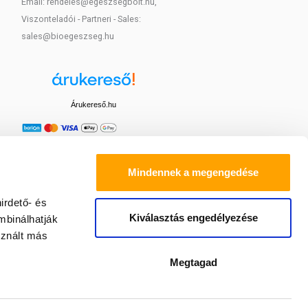
Email: rendeles@egeszsegbolt.hu,
Viszonteladói - Partneri - Sales:
sales@bioegeszseg.hu
Árukereső.hu
Mindennek a megengedése
irdető- és
Kiválasztás engedélyezése
mbinálhatják
sznált más
Megtagad