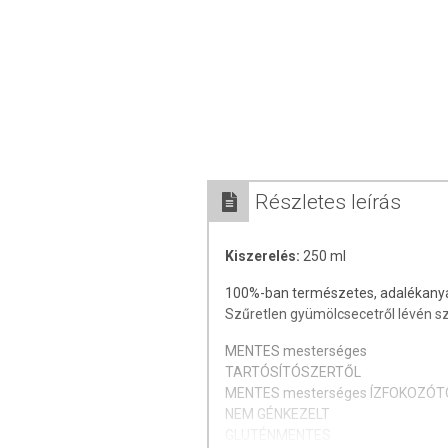
Részletes leírás
Kiszerelés:
250 ml
100%-ban természetes, adalékany
Szűretlen gyümölcsecetről lévén szó
MENTES mesterséges
TARTÓSÍTÓSZERTŐL
MENTES mesterséges ÍZFOKOZÓT
NEM GÉNKEZELT
GLUTÉNMENTES