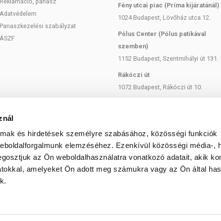
Reklamáció, panasz
Fény utcai piac (Príma kijáratánál)
Adatvédelem
1024 Budapest, Lövőház utca 12.
Panaszkezelési szabályzat
ényes európai uniós szabályozásnak megfelelően
Pólus Center (Pólus patikával
ÁSZF
ek a hagyományos étrendet kiegészítik, és koncentrált
szemben)
okat. Bár az étrend-kiegészítők kedvező élettani
1152 Budapest, Szentmihályi út 131.
enként eltérő lehet, jelölésük, megjelenítésük és
yezett a készítményeknek betegséget megelőző vagy
Rákóczi út
1072 Budapest, Rákóczi út 10.
tozatos, kiegyensúlyozott étrendet és az egészséges
Szent István körút
 betegségeket! A termék nem alkalmas orvosi kezelés
1137 Budapest, Szent István Körút
znál
 használatát konzultálja kezelőorvosával. Az ajánlott
18.
almak és hirdetések személyre szabásához, közösségi funkciók
aladja meg! Ne szedje a készítményt, ha az összetevők
ás! Kisgyermekektől elzárva tartandó!
Bartók Béla
weboldalforgalmunk elemzéséhez. Ezenkívül közösségi média-, h
1114 Budapest, Bartók Béla út 71.
gosztjuk az Ön weboldalhasználatra vonatkozó adatait, akik ko
atokkal, amelyeket Ön adott meg számukra vagy az Ön által ha
k.
© 2025 Minden jog fenntartva egeszsegbolt.hu