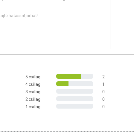
jtó hatással járhat!
5 csillag
2
4 csillag
1
3 csillag
0
2 csillag
0
1 csillag
0
an üzemben, ahol tejet, tojást, szóját, glutént,
ldolgoznak.