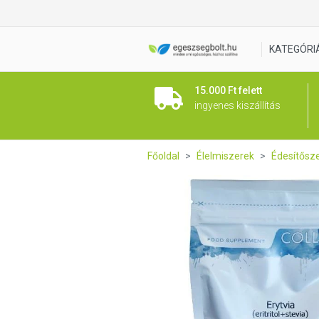
Collango Erytvia 500g
KATEGÓRI
15.000 Ft felett
ingyenes kiszállítás
Főoldal
Élelmiszerek
Édesítősz