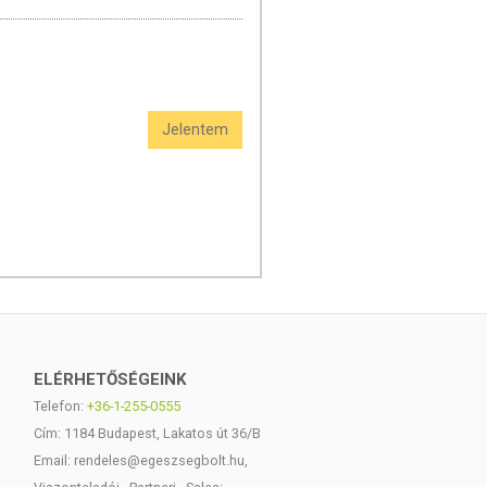
Jelentem
ELÉRHETŐSÉGEINK
Telefon:
+36-1-255-0555
Cím: 1184 Budapest, Lakatos út 36/B
Email: rendeles@egeszsegbolt.hu,