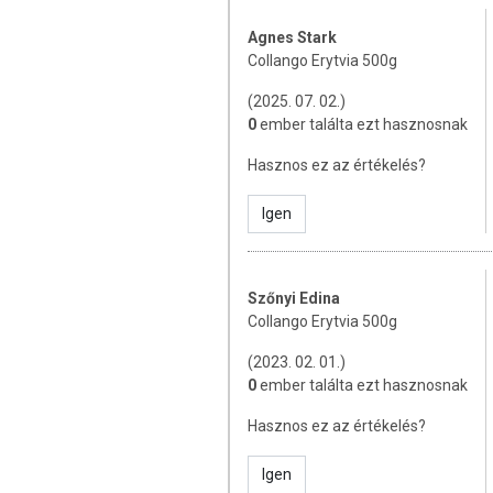
A termék nem helyettesíti a kiegyensú
Agnes Stark
Nem gyógyít betegségeket, és nem hely
Collango Erytvia 500g
kezelőorvosával! Az ajánlott napi men
vagy érzékeny, ne használja! Tartsa t
(2025. 07. 02.)
0
ember találta ezt hasznosnak
Hasznos ez az értékelés?
Igen
Szőnyi Edina
Collango Erytvia 500g
(2023. 02. 01.)
0
ember találta ezt hasznosnak
Hasznos ez az értékelés?
Igen