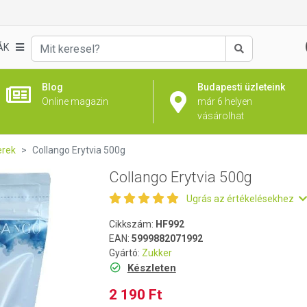
ÁK
Keresés
Blog
Budapesti üzleteink
Online magazin
már 6 helyen
vásárolhat
erek
Collango Erytvia 500g
Collango Erytvia 500g
Ugrás az értékelésekhez
Cikkszám:
HF992
EAN:
5999882071992
Gyártó:
Zukker
Készleten
2 190 Ft