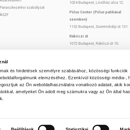
Adatvédelem
1024 Budapest, Lövőház utca 12.
Panaszkezelési szabályzat
Pólus Center (Pólus patikával
ÁSZF
szemben)
1152 Budapest, Szentmihályi út 131.
Rákóczi út
1072 Budapest, Rákóczi út 10.
Szent István körút
1137 Budapest, Szent István Körút
znál
18.
almak és hirdetések személyre szabásához, közösségi funkciók
Bartók Béla
weboldalforgalmunk elemzéséhez. Ezenkívül közösségi média-, h
1114 Budapest, Bartók Béla út 71.
gosztjuk az Ön weboldalhasználatra vonatkozó adatait, akik ko
atokkal, amelyeket Ön adott meg számukra vagy az Ön által ha
k.
© 2025 Minden jog fenntartva egeszsegbolt.hu
Beállítások
Statisztikai
Mark