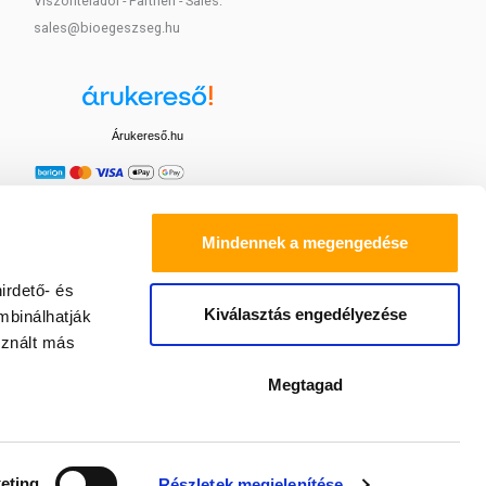
Viszonteladói - Partneri - Sales:
sales@bioegeszseg.hu
Árukereső.hu
Mindennek a megengedése
irdető- és
Kiválasztás engedélyezése
mbinálhatják
sznált más
Megtagad
eting
Részletek megjelenítése