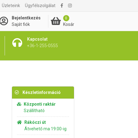
Üzleteink
Ügyfélszolgálat
2 190 Ft
Kosárba rakom
Bejelentkezés
0
Kosár
Saját fiók
Kapcsolat
+36-1-255-0555
Készletinformáció
Központi raktár
Szállítható
Rákóczi út
Átvehető ma 19:00-ig