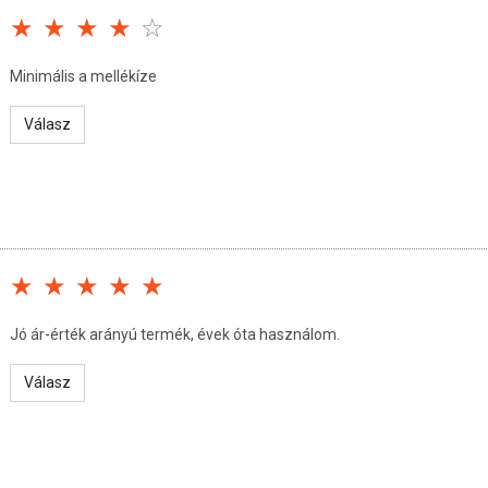
lyozott, változatos étrendet és az egészséges életmódot!
ettesíti az orvosi kezelést! Betegség esetén konzultáljon
nyiséget ne lépje túl! Ha bármely összetevőre allergiás
Minimális a mellékíze
ávol gyermekektől!
Válasz
Jó ár-érték arányú termék, évek óta használom.
Válasz