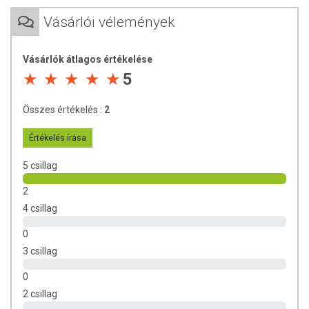
TOVÁBBI TUDNIVALÓK
Vásárlói vélemények
Tárolás:
30°C alatt, száraz, hűvös helyen.
Vásárlók átlagos értékelése
Forgalmazza:
Multi 4U Hungary Kft.
5
Származási ország:
Kína
Összes értékelés :
2
Értékelés írása
5 csillag
2
4 csillag
0
3 csillag
0
2 csillag