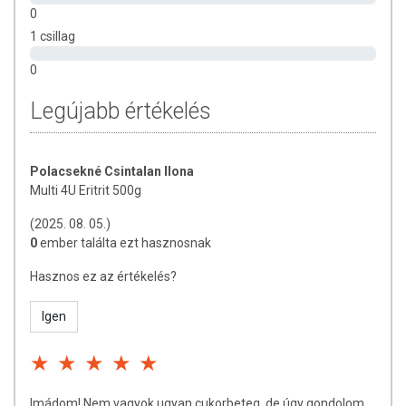
0
1 csillag
0
Legújabb értékelés
Polacsekné Csintalan Ilona
Multi 4U Eritrit 500g
(2025. 08. 05.)
0
ember találta ezt hasznosnak
Hasznos ez az értékelés?
Igen
Imádom! Nem vagyok ugyan cukorbeteg, de úgy gondolom,