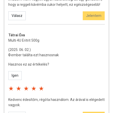
hogy a reggeli kávémba cukor helyett, ez egészségesebb!
Válasz
Jelentem
Tátrai Éva
Multi 4U Eritrit 500g
(2025. 06. 02.)
0
ember találta ezt hasznosnak
Hasznos ez az értékelés?
Igen
Kedvenc édesítőm, régóta használom. Az árával is elégedett
vagyok.