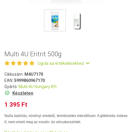
Multi 4U Eritrit 500g
Ugrás az értékelésekhez
Cikkszám:
M4U7170
EAN:
5999860967170
Gyártó:
Multi 4U Hungary Kft.
Készleten
1 395 Ft
Nulla kalóriás, növényi eredetű, természetes édesítőszer. A glikémiás indexe
0, nem emeli meg az inzulin- és vércukorszintet.