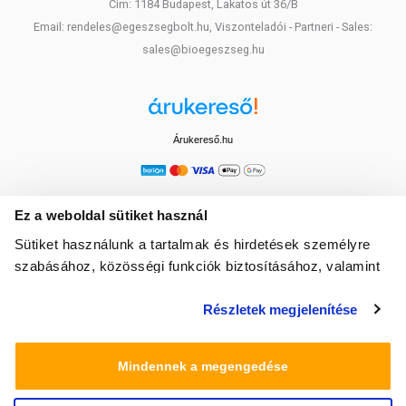
Cím: 1184 Budapest, Lakatos út 36/B
Email: rendeles@egeszsegbolt.hu, Viszonteladói - Partneri - Sales:
sales@bioegeszseg.hu
Árukereső.hu
Ez a weboldal sütiket használ
Sütiket használunk a tartalmak és hirdetések személyre
szabásához, közösségi funkciók biztosításához, valamint
weboldalforgalmunk elemzéséhez. Ezenkívül közösségi
Részletek megjelenítése
média-, hirdető- és elemező partnereinkkel megosztjuk az
Ön weboldalhasználatra vonatkozó adatait, akik
kombinálhatják az adatokat más olyan adatokkal,
Mindennek a megengedése
amelyeket Ön adott meg számukra vagy az Ön által
használt más szolgáltatásokból gyűjtöttek.