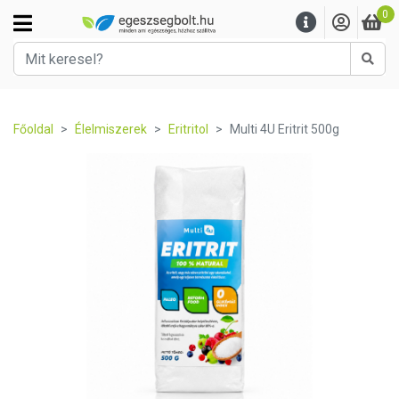
0
Kere
Főoldal
Élelmiszerek
Eritritol
Multi 4U Eritrit 500g