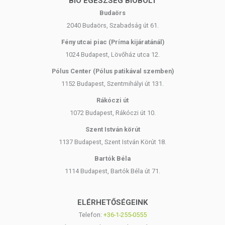
BIO EGÉSZSÉG BIOBOLT
Budaörs
2040 Budaörs, Szabadság út 61.
Fény utcai piac (Príma kijáratánál)
1024 Budapest, Lövőház utca 12.
Pólus Center (Pólus patikával szemben)
1152 Budapest, Szentmihályi út 131.
Rákóczi út
1072 Budapest, Rákóczi út 10.
Szent István körút
1137 Budapest, Szent István Körút 18.
Bartók Béla
1114 Budapest, Bartók Béla út 71.
ELÉRHETŐSÉGEINK
Telefon:
+36-1-255-0555