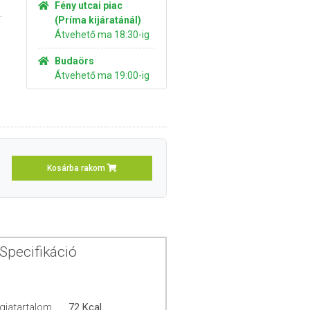
Fény utcai piac
.
(Príma kijáratánál)
Átvehető ma 18:30-ig
Budaörs
Átvehető ma 19:00-ig
Kosárba rakom
Specifikáció
giatartalom
72 Kcal