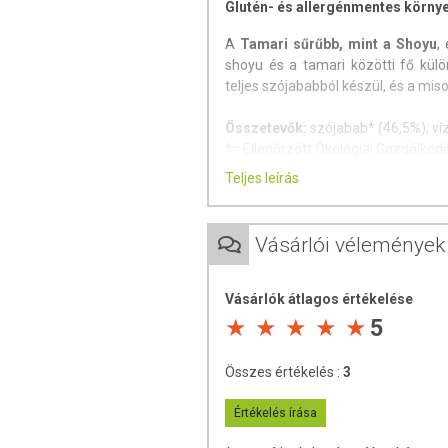
Glutén- és allergénmentes körn
A
Tamari sűrűbb, mint a Shoyu
,
shoyu és a tamari közötti fő kül
teljes szójababból készül, és a mi
Összetevők:
szójabab* (46,5%), víz
*= Ellenőrzött Ökológiai Gazdálkod
Ellenőrizte: Biokontroll Hungária Non
Teljes leírás
Tárolás:
Száraz, hűvös helyen táro
Vásárlói vélemények
Minőségét megőrzi:
a csomagoláso
Forgalmazó:
BiOrganik Online Kft.
Vásárlók átlagos értékelése
Az étrend-kiegészítők az érvényben
5
minősülnek, amelyek a hagyományos 
tartalmaznak tápanyagokat. Bár
Összes értékelés :
3
rendelkezhetnek, mely egyénenként 
során nem engedélyezett a készí
Értékelés írása
tulajdonítani.