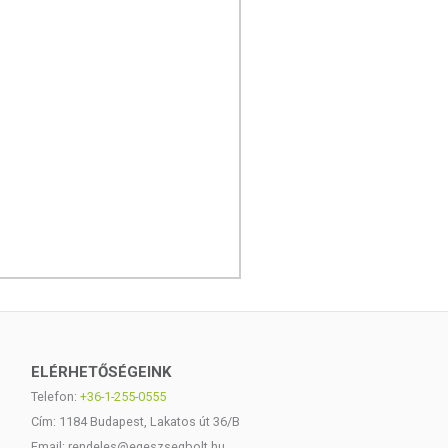
ELÉRHETŐSÉGEINK
Telefon:
+36-1-255-0555
Cím: 1184 Budapest, Lakatos út 36/B
Email: rendeles@egeszsegbolt.hu,