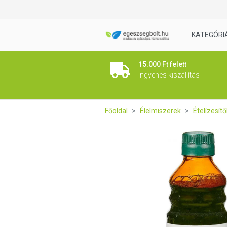
BIO tamari szójaszósz 250 m
KATEGÓRI
15.000 Ft felett
ingyenes kiszállítás
Főoldal
Élelmiszerek
Ételízesít