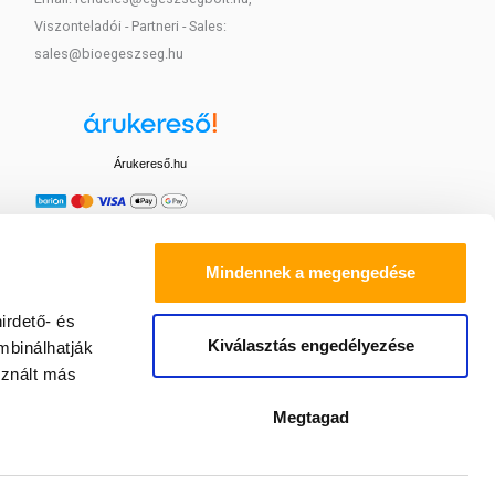
Viszonteladói - Partneri - Sales:
sales@bioegeszseg.hu
Árukereső.hu
Mindennek a megengedése
irdető- és
Kiválasztás engedélyezése
mbinálhatják
sznált más
Megtagad