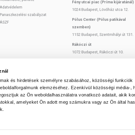
Fény utcai piac (Príma kijáratánál)
Adatvédelem
1024 Budapest, Lövőház utca 12.
Panaszkezelési szabályzat
Pólus Center (Pólus patikával
ÁSZF
szemben)
1152 Budapest, Szentmihályi út 131.
Rákóczi út
1072 Budapest, Rákóczi út 10.
Szent István körút
1137 Budapest, Szent István Körút
znál
18.
almak és hirdetések személyre szabásához, közösségi funkciók
Bartók Béla
weboldalforgalmunk elemzéséhez. Ezenkívül közösségi média-, h
gosztjuk az Ön weboldalhasználatra vonatkozó adatait, akik ko
1114 Budapest, Bartók Béla út 71.
atokkal, amelyeket Ön adott meg számukra vagy az Ön által ha
k.
© 2025 Minden jog fenntartva egeszsegbolt.hu