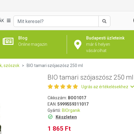
l
ÁK
Keresés
Blog
Budapesti üzleteink
Online magazin
már 6 helyen
vásárolhat
ők, szószok
BIO tamari szójaszósz 250 ml
BIO tamari szójaszósz 250 ml
Ugrás az értékelésekhez
Cikkszám:
BOO1017
EAN:
5999559311017
Gyártó:
BIOrganik
Készleten
1 865 Ft