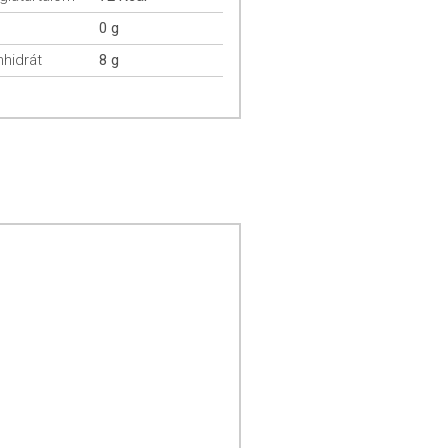
0 g
hidrát
8 g