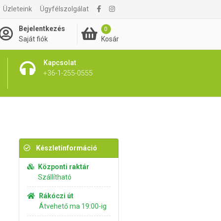
Üzleteink
Ügyfélszolgálat
1 865 Ft
Kosárba rakom
Bejelentkezés
0
Kosár
Saját fiók
Kapcsolat
+36-1-255-0555
Készletinformáció
Központi raktár
Szállítható
Rákóczi út
Átvehető ma 19:00-ig