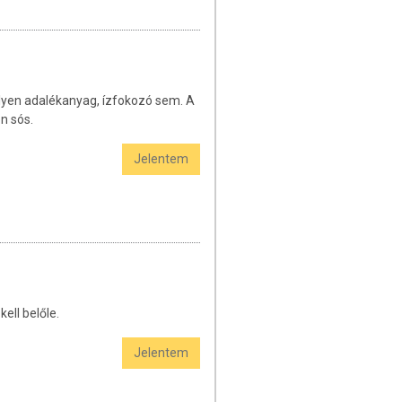
ilyen adalékanyag, ízfokozó sem. A
n sós.
Jelentem
ell belőle.
Jelentem