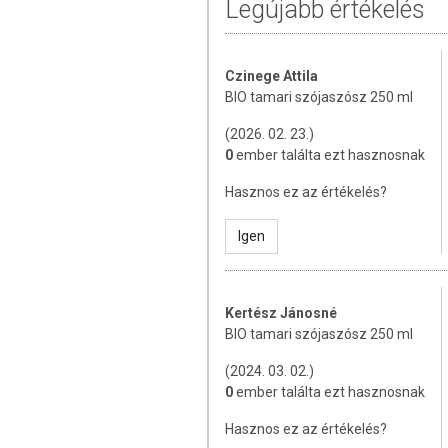
Legújabb értékelés
A termék nem helyettesíti a kiegyens
termék nem gyógyít betegségeket! A
Betegség esetén használatát konzu
mennyiséget ne lépje túl! Ne szedje 
Czinege Attila
allergiás! Kisgyermekektől elzárva ta
BIO tamari szójaszósz 250 ml
(2026. 02. 23.)
0
ember találta ezt hasznosnak
Hasznos ez az értékelés?
Igen
Kertész Jánosné
BIO tamari szójaszósz 250 ml
(2024. 03. 02.)
0
ember találta ezt hasznosnak
Hasznos ez az értékelés?