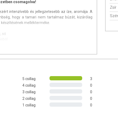
yezetben csomagolva!
Zsír
 ezért intenzívebb és jellegzetesebb az íze, aromája. A
Szén
önbség, hogy a tamari nem tartalmaz búzát, kizárólag
so készítésének mellékterméke.
, só
ásból
profit Kft.
landó!
n / terméken jelzett időpontig.
5 csillag
3
 lévő európai uniós szabályozás szerint élelmiszereknek
4 csillag
0
étrend kiegészítését szolgálják, és koncentrált formában
3 csillag
0
 az étrend-kiegészítők kedvező élettani hatással
2 csillag
0
eltérő lehet, jelölésük, megjelenítésük és reklámozásuk
1 csillag
0
tményeknek betegséget megelőző vagy gyógyító hatást