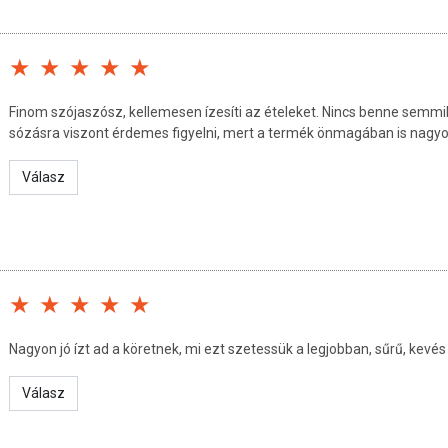
úlyozott, változatos étrendet és az egészséges életmódot! A
 termék nem az orvosi kezelés helyettesítésére alkalmas!
ltálja kezelőorvosával. Az ajánlott napi fogyasztási
a készítményt, ha az összetevők bármelyikére érzékeny vagy
rtandó!
Finom szójaszósz, kellemesen ízesíti az ételeket. Nincs benne semm
sózásra viszont érdemes figyelni, mert a termék önmagában is nagyo
Válasz
Nagyon jó ízt ad a köretnek, mi ezt szetessük a legjobban, sűrű, kevés k
Válasz