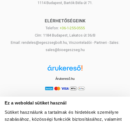
1114 Budapest, Bartók Béla út 71.
ELÉRHETŐSÉGEINK
Telefon:
+36-1-255-0555
Cím: 1184 Budapest, Lakatos út 36/B
Email: rendeles@egeszsegbolt.hu, Viszonteladói - Partneri - Sales:
sales@bioegeszseg.hu
Árukereső.hu
Ez a weboldal sütiket használ
Sütiket használunk a tartalmak és hirdetések személyre
szabásához, közösségi funkciók biztosításához, valamint
weboldalforgalmunk elemzéséhez. Ezenkívül közösségi