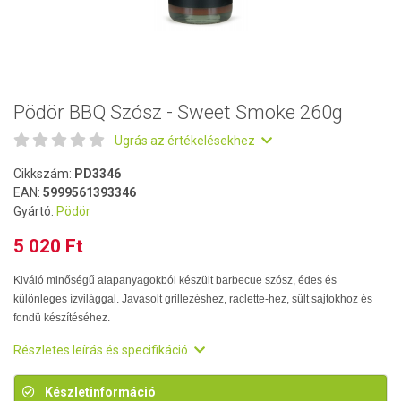
Pödör BBQ Szósz - Sweet Smoke 260g
Ugrás az értékelésekhez
Cikkszám:
PD3346
EAN:
5999561393346
Gyártó:
Pödör
5 020 Ft
Kiváló minőségű alapanyagokból készült barbecue szósz, édes és
különleges ízvilággal. Javasolt grillezéshez, raclette-hez, sült sajtokhoz és
fondü készítéséhez.
Részletes leírás és specifikáció
Készletinformáció