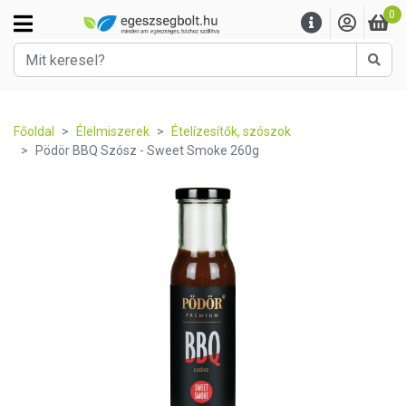
0
Kere
Főoldal
Élelmiszerek
Ételízesítők, szószok
Pödör BBQ Szósz - Sweet Smoke 260g