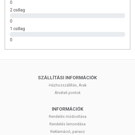
0
Az itt közölt adatok tájékoztató jellegűek. A termékinformációk
2 csillag
(beleértve a kép, tápérték, összetétel és allergén információkat)
eltérhetnek a valóságtól az élelmiszerek természetéből adódóan.
0
Kérjük, a pontos és aktuális információkért mindig olvassa el a termék
1 csillag
csomagolását.
0
SZÁLLÍTÁSI INFORMÁCIÓK
Házhozszállítás, Árak
Átvételi pontok
INFORMÁCIÓK
Rendelés módosítása
Rendelés lemondása
Reklamáció, panasz