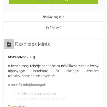
Kívánságlista
Árfigyelő
Részletes leírás
Kiszerelés:
250 g
A kendermag fehérje por számos nélkülözhetetlen növényi
tápanyagot tartalmaz és elősegíti szellemi
teljesítőképességünk növelését.
A termék tulajdonságai:
Erősíti az immunrendszert
Segíti a vérnyomás csökkentését
Serkenti az agyműködést
Teljes leírás