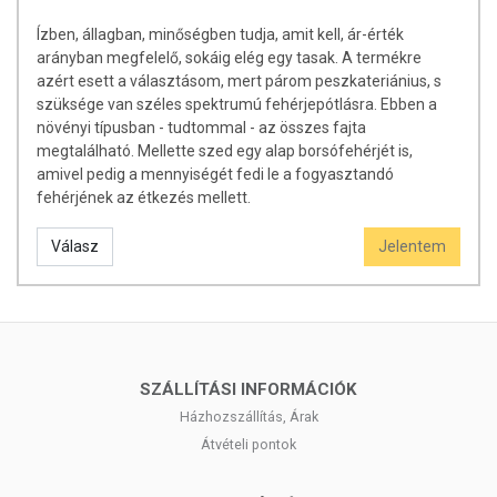
feltüntetett időpontig.
Ízben, állagban, minőségben tudja, amit kell, ár-érték
Forgalmazó:
Caleido IT-Outsource Kft.
arányban megfelelő, sokáig elég egy tasak. A termékre
azért esett a választásom, mert párom peszkateriánius, s
Az étrend-kiegészítők az érvényben levő európai uniós
szüksége van széles spektrumú fehérjepótlásra. Ebben a
szabályozás szerint élelmiszereknek minősülnek, amelyek a
növényi típusban - tudtommal - az összes fajta
hagyományos étrendet kiegészítik, és koncentrált formában
megtalálható. Mellette szed egy alap borsófehérjét is,
tartalmaznak tápanyagokat. Bár az étrend-kiegészítők kedvező
amivel pedig a mennyiségét fedi le a fogyasztandó
élettani hatással rendelkezhetnek, amely egyénenként eltérő
fehérjének az étkezés mellett.
lehet, jelölésük, megjelenítésük, és reklámozásuk során nem
engedélyezett a készítményeknek betegséget megelőző vagy
gyógyító hatást tulajdonítani.
Válasz
Jelentem
A termék nem helyettesíti a kiegyensúlyozott, változatos
étrendet és az egészséges életmódot! A termék nem gyógyít
betegségeket! A termék nem alkalmas az orvosi kezelés
helyettesítésére! Betegség esetén használatát konzultálja
kezelőorvosával. Az ajánlott napi fogyasztási mennyiséget ne
SZÁLLÍTÁSI INFORMÁCIÓK
lépje túl! Ne szedje a készítményt, ha az összetevők
Házhozszállítás, Árak
bármelyikére érzékeny vagy allergiás! Kisgyermekektől elzárva
Átvételi pontok
tartandó!