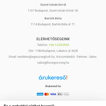
Szent István körút
1137 Budapest, Szent István Körút 18.
Bartók Béla
1114 Budapest, Bartók Béla út 71.
ELÉRHETŐSÉGEINK
Telefon:
+36-1-255-0555
Cím: 1184 Budapest, Lakatos út 36/B
Email: rendeles@egeszsegbolt.hu, Viszonteladói - Partneri - Sales:
sales@bioegeszseg.hu
Árukereső.hu
Ez a weboldal sütiket használ