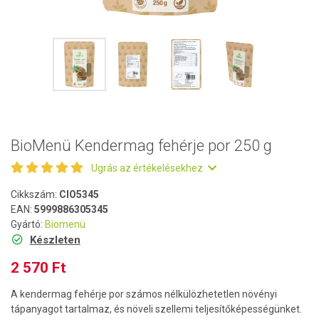
BioMenü Kendermag fehérje por 250 g
Ugrás az értékelésekhez
Cikkszám:
CIO5345
EAN:
5999886305345
Gyártó:
Biomenü
Készleten
2 570 Ft
A kendermag fehérje por számos nélkülözhetetlen növényi
tápanyagot tartalmaz, és növeli szellemi teljesítőképességünket.