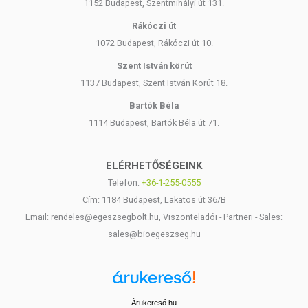
1152 Budapest, Szentmihályi út 131.
Rákóczi út
1072 Budapest, Rákóczi út 10.
Szent István körút
1137 Budapest, Szent István Körút 18.
Bartók Béla
1114 Budapest, Bartók Béla út 71.
ELÉRHETŐSÉGEINK
Telefon:
+36-1-255-0555
Cím: 1184 Budapest, Lakatos út 36/B
Email: rendeles@egeszsegbolt.hu, Viszonteladói - Partneri - Sales:
sales@bioegeszseg.hu
Árukereső.hu