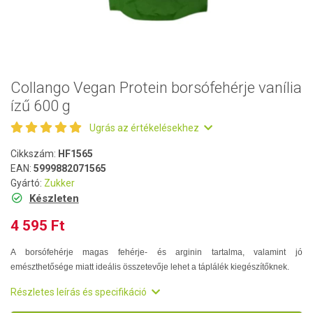
Collango Vegan Protein borsófehérje vanília
ízű 600 g
Ugrás az értékelésekhez
Cikkszám:
HF1565
EAN:
5999882071565
Gyártó:
Zukker
Készleten
4 595 Ft
A borsófehérje magas fehérje- és arginin tartalma, valamint jó
emészthetősége miatt ideális összetevője lehet a táplálék kiegészítőknek.
Részletes leírás és specifikáció