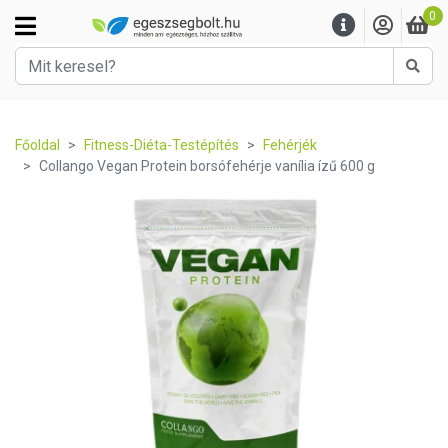
0
Kere
Főoldal
Fitness-Diéta-Testépítés
Fehérjék
Collango Vegan Protein borsófehérje vanília ízű 600 g