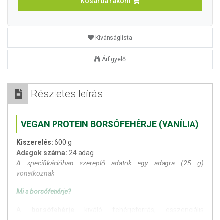
Kosárba rakom
Kívánságlista
Árfigyelő
Részletes leírás
VEGAN PROTEIN BORSÓFEHÉRJE (VANÍLIA)
Kiszerelés:
600 g
Adagok száma:
24 adag
A specifikációban szereplő adatok egy adagra (25 g)
vonatkoznak.
Mi a borsófehérje?
A
borsófehérje
kiváló fehérjeforrás, esszenciális