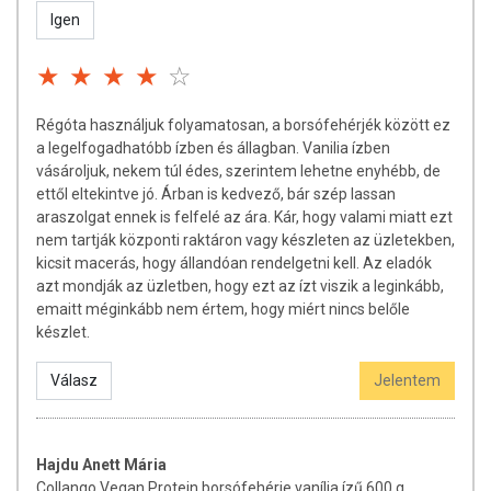
Igen
Régóta használjuk folyamatosan, a borsófehérjék között ez
a legelfogadhatóbb ízben és állagban. Vanilia ízben
vásároljuk, nekem túl édes, szerintem lehetne enyhébb, de
ettől eltekintve jó. Árban is kedvező, bár szép lassan
araszolgat ennek is felfelé az ára. Kár, hogy valami miatt ezt
nem tartják központi raktáron vagy készleten az üzletekben,
kicsit macerás, hogy állandóan rendelgetni kell. Az eladók
azt mondják az üzletben, hogy ezt az ízt viszik a leginkább,
emaitt méginkább nem értem, hogy miért nincs belőle
készlet.
Válasz
Jelentem
Hajdu Anett Mária
Collango Vegan Protein borsófehérje vanília ízű 600 g