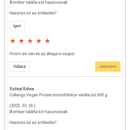
Tejmentes
0
ember találta ezt hasznosnak
Tojásmentes
Hasznos ez az értékelés?
GMO mentes
Hozzáadott cukrot nem tartalmaz
Igen
Hozzáadott aromát nem tartalmaz
Hozzáadott mesterséges édesítőt nem tartalmaz
TOVÁBBI TUDNIVALÓK
Finom íze van és az állaga is szuper.
Minőségét megőrzi: Lásd a csomagoláson feltüntetett
időpontot.
Válasz
Jelentem
Forgalmazó: Hofood Kft.
A termék nem helyettesíti a kiegyensúlyozott, vegyes étrendet és
Szőnyi Edina
az egészséges életmódot! A termék nem gyógyít betegségeket!
Collango Vegan Protein borsófehérje vanília ízű 600 g
A termék nem az orvosi kezelés helyettesítésére alkalmas!
(2025. 03. 26.)
Betegség esetén használatát konzultálja kezelőorvosával. Az
0
ember találta ezt hasznosnak
ajánlott napi fogyasztási mennyiséget ne lépje túl! Ne szedje a
készítményt, ha az összetevők bármelyikére érzékeny vagy
Hasznos ez az értékelés?
allergiás! Kisgyermektől elzárva tartandó!