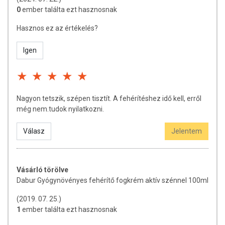
orvosi kezelést! Betegség esetén használatát konzultálja
0
ember találta ezt hasznosnak
kezelőorvosával. Az ajánlott napi mennyiséget ne lépje túl! Ne szedje
Hasznos ez az értékelés?
a készítményt, ha az összetevők bármelyikére érzékeny vagy
allergiás! Kisgyermektől elzárva tartandó!
Igen
Nagyon tetszik, szépen tisztít. A fehérítéshez idő kell, erről
még nem.tudok nyilatkozni.
Válasz
Jelentem
Vásárló törölve
Dabur Gyógynövényes fehérítő fogkrém aktív szénnel 100ml
(2019. 07. 25.)
1
ember találta ezt hasznosnak