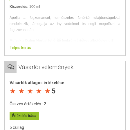
Kiszerelés:
100 ml
Ápolja a fogzománcot, természetes fehérítő tulajdonságokkal
rendelkezik, támogatja az íny védelmét és segít megelőzni a
fogszuvasodást.
Melyek a Dabur Herbal fehérítő fogkrém értékes alkotóelemei?
Teljes leírás
Az
aktív szén
természetes fehérítő hatást biztosít és gátolja a
fogak elszíneződését.
A
gyömbér
hozzájárul az ínyproblémák ápolásához és az íny
Vásárlói vélemények
védelméhez.
Paprika
tartalmával elősegíti a tökéletes szájhigiénia
megőrzését.
Vásárlók átlagos értékelése
A
feketebors
támogatja a fogszuvasodás megelőzését.
5
Mit nem tartalmaz?
Összes értékelés :
2
Fluormentes
Parabénmentes
Értékelés írása
Alkoholmentes
5 csillag