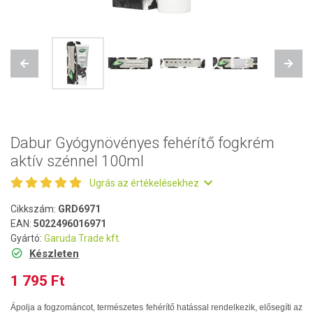
Previous
Next
Dabur Gyógynövényes fehérítő fogkrém
aktív szénnel 100ml
Ugrás az értékelésekhez
Cikkszám:
GRD6971
EAN:
5022496016971
Gyártó:
Garuda Trade kft.
Készleten
1 795 Ft
Ápolja a fogzománcot, természetes fehérítő hatással rendelkezik, elősegíti az