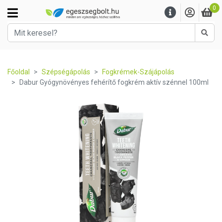
0
Kere
Főoldal
Szépségápolás
Fogkrémek-Szájápolás
Dabur Gyógynövényes fehérítő fogkrém aktív szénnel 100ml